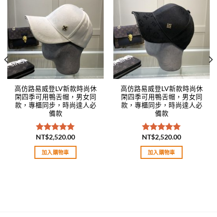
Add to
Add to
wishlist
wishlist
高仿路易威登LV新款時尚休
高仿路易威登LV新款時尚休
閑四季可用鴨舌帽，男女同
閑四季可用鴨舌帽，男女同
款，專櫃同步，時尚達人必
款，專櫃同步，時尚達人必
備款
備款
NT$
2,520.00
NT$
2,520.00
評分
5.00
評分
5.00
滿分 5
滿分 5
加入購物車
加入購物車