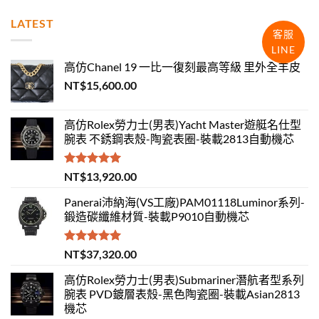
LATEST
客服
LINE
高仿Chanel 19 一比一復刻最高等級 里外全羊皮
NT$
15,600.00
高仿Rolex勞力士(男表)Yacht Master遊艇名仕型
腕表 不銹鋼表殼-陶瓷表圈-裝載2813自動機芯
評分
5.00
NT$
13,920.00
滿分 5
Panerai沛納海(VS工廠)PAM01118Luminor系列-
鍛造碳纖維材質-裝載P9010自動機芯
評分
5.00
NT$
37,320.00
滿分 5
高仿Rolex勞力士(男表)Submariner潛航者型系列
腕表 PVD鍍層表殼-黑色陶瓷圈-裝載Asian2813
機芯