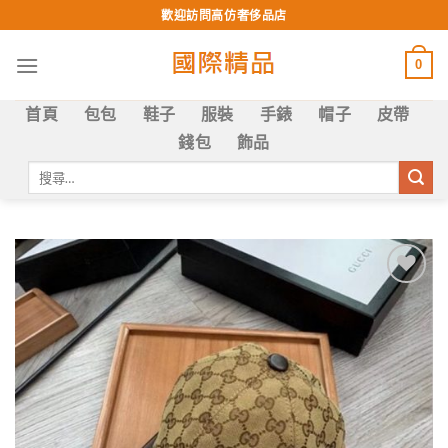
Skip
歡迎訪問高仿奢侈品店
to
content
0
首頁
包包
鞋子
服裝
手錶
帽子
皮帶
錢包
飾品
搜
尋
關
鍵
字:
Add to
wishlist