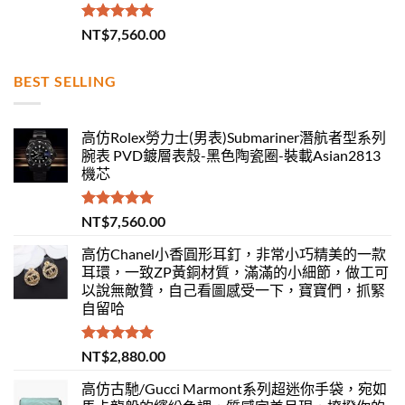
評分
5.00
NT$
7,560.00
滿分 5
BEST SELLING
高仿Rolex勞力士(男表)Submariner潛航者型系列
腕表 PVD鍍層表殼-黑色陶瓷圈-裝載Asian2813
機芯
評分
5.00
NT$
7,560.00
滿分 5
高仿Chanel小香圓形耳釘，非常小巧精美的一款
耳環，一致ZP黃銅材質，滿滿的小細節，做工可
以說無敵贊，自己看圖感受一下，寶寶們，抓緊
自留哈
評分
5.00
NT$
2,880.00
滿分 5
高仿古馳/Gucci Marmont系列超迷你手袋，宛如