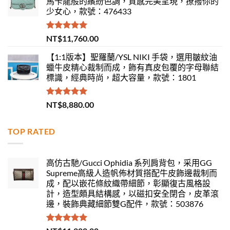
馬卡龍般的繽紛色調，質感完美呈現，撩撥你的
少女心，款號：476433
評分
5.00
NT$
11,760.00
滿分 5
【1:1版本】聖羅蘭/YSL NIKI 手袋，選用皺紋油
蠟牛皮精心裁制而成，飾有真皮包覆的字母聯結
標識，經典時尚，超大容量，款號：1801
評分
5.00
NT$
8,880.00
滿分 5
TOP RATED
高仿古馳/Gucci Ophidia 系列肩背包，采用GG
Supreme高級人造帆佈材質搭配牛皮飾邊裁制而
成，配以嵌花條紋織帶細節，彰顯復古風格設
計，造型頗具結構感，以磁扣安全閉合，皮革滾
邊，裝飾典藏細節雙G配件，款號：503876
評分
5.00