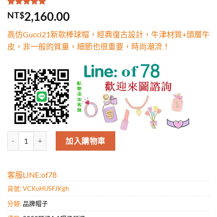
評分
1
5.00
/
2,160.00
NT$
5，已有
位
顧客進行評
高仿Gucci21新款棒球帽，經典復古設計，牛津材質+頭層牛
分
皮，非一般的質量，細節也很重要，時尚潮流！
高仿Gucci21新款棒球帽，經典復古設計，牛津材質+頭層牛皮，非
加入購物車
客服LINE:of78
貨號:
VCKoHUSFJKgh
分類:
品牌帽子