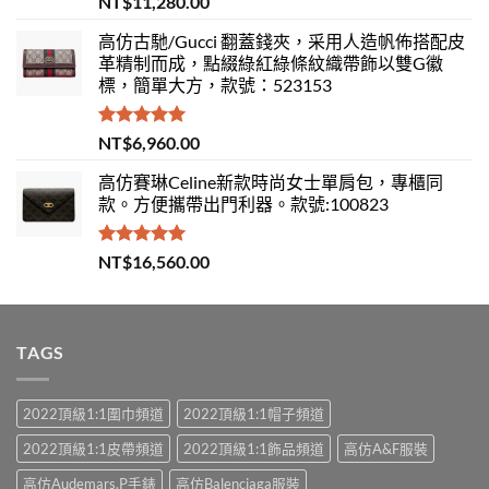
NT$
11,280.00
滿分 5
高仿古馳/Gucci 翻蓋錢夾，采用人造帆佈搭配皮
革精制而成，點綴綠紅綠條紋織帶飾以雙G徽
標，簡單大方，款號：523153
評分
5.00
NT$
6,960.00
滿分 5
高仿賽琳Celine新款時尚女士單肩包，專櫃同
款。方便攜帶出門利器。款號:100823
評分
5.00
NT$
16,560.00
滿分 5
TAGS
2022頂級1:1圍巾頻道
2022頂級1:1帽子頻道
2022頂級1:1皮帶頻道
2022頂級1:1飾品頻道
高仿A&F服裝
高仿Audemars.P手錶
高仿Balenciaga服裝