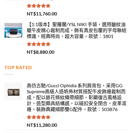
評分
5.00
NT$
11,760.00
滿分 5
【1:1版本】聖羅蘭/YSL NIKI 手袋，選用皺紋油
蠟牛皮精心裁制而成，飾有真皮包覆的字母聯結
標識，經典時尚，超大容量，款號：1801
評分
5.00
NT$
8,880.00
滿分 5
TOP RATED
高仿古馳/Gucci Ophidia 系列肩背包，采用GG
Supreme高級人造帆佈材質搭配牛皮飾邊裁制而
成，配以嵌花條紋織帶細節，彰顯復古風格設
計，造型頗具結構感，以磁扣安全閉合，皮革滾
邊，裝飾典藏細節雙G配件，款號：503876
評分
5.00
NT$
11,280.00
滿分 5