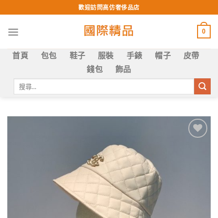
Skip
歡迎訪問高仿奢侈品店
to
content
0
首頁
包包
鞋子
服裝
手錶
帽子
皮帶
錢包
飾品
搜
尋
關
鍵
字:
Add to
wishlist