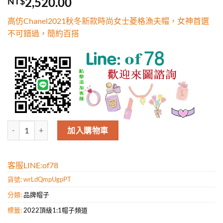
2,520.00
NT$
5，已有
位
顧客進行評
高仿Chanel2021秋冬新款時尚女士菱格漁夫帽，女神首選
分
不可錯過，簡約百搭
高仿Chanel2021秋冬新款時尚女士菱格漁夫帽，女神首選不可錯過，
加入購物車
客服LINE:of78
貨號:
wrLdQmpUgpPT
分類:
品牌帽子
標籤:
2022頂級1:1帽子頻道