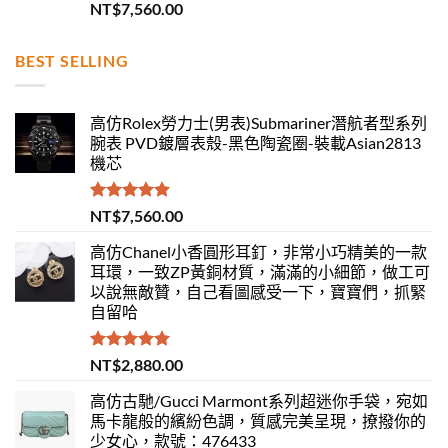
評分
5.00
NT$
7,560.00
滿分 5
BEST SELLING
高仿Rolex勞力士(男表)Submariner潛航者型系列
腕表 PVD鍍層表殼-黑色陶瓷圈-裝載Asian2813
機芯
評分
5.00
NT$
7,560.00
滿分 5
高仿Chanel小香圓形耳釘，非常小巧精美的一款
耳環，一致ZP黃銅材質，滿滿的小細節，做工可
以說無敵贊，自己看圖感受一下，寶寶們，抓緊
自留哈
評分
5.00
NT$
2,880.00
滿分 5
高仿古馳/Gucci Marmont系列超迷你手袋，宛如
馬卡龍般的繽紛色調，質感完美呈現，撩撥你的
少女心，款號：476433