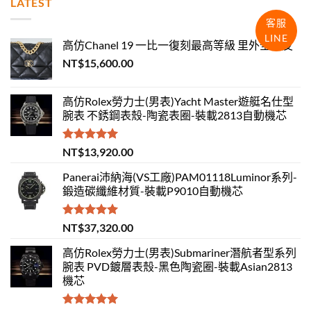
LATEST
客服
LINE
高仿Chanel 19 一比一復刻最高等級 里外全羊皮
NT$
15,600.00
高仿Rolex勞力士(男表)Yacht Master遊艇名仕型
腕表 不銹鋼表殼-陶瓷表圈-裝載2813自動機芯
評分
5.00
NT$
13,920.00
滿分 5
Panerai沛納海(VS工廠)PAM01118Luminor系列-
鍛造碳纖維材質-裝載P9010自動機芯
評分
5.00
NT$
37,320.00
滿分 5
高仿Rolex勞力士(男表)Submariner潛航者型系列
腕表 PVD鍍層表殼-黑色陶瓷圈-裝載Asian2813
機芯