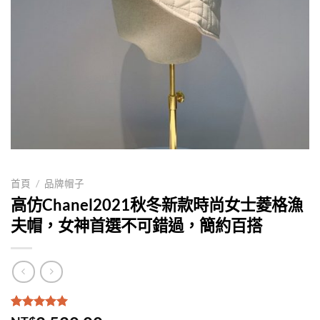
首頁
/
品牌帽子
高仿Chanel2021秋冬新款時尚女士菱格漁
夫帽，女神首選不可錯過，簡約百搭
評分
1
5.00
/