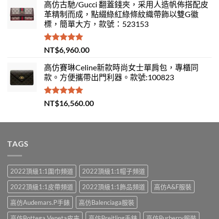
高仿古馳/Gucci 翻蓋錢夾，采用人造帆佈搭配皮
革精制而成，點綴綠紅綠條紋織帶飾以雙G徽
標，簡單大方，款號：523153
評分
5.00
NT$
6,960.00
滿分 5
高仿賽琳Celine新款時尚女士單肩包，專櫃同
款。方便攜帶出門利器。款號:100823
評分
5.00
NT$
16,560.00
滿分 5
TAGS
2022頂級1:1圍巾頻道
2022頂級1:1帽子頻道
2022頂級1:1皮帶頻道
2022頂級1:1飾品頻道
高仿A&F服裝
高仿Audemars.P手錶
高仿Balenciaga服裝
高仿Bottega Veneta皮夹
高仿Breitling手錶
高仿Burberry服裝