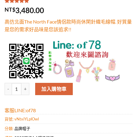
評分
1
5.00
/
3,480.00
NT$
5，已有
位
顧客進行評
高仿北面The North Face情侶款時尚休閑針織毛線帽. 好質量
分
是您的需求好品味是您該追求!!
高仿北面The North Face情侶款時尚休閑針織毛線帽. 好質量是您的
加入購物車
客服LINE:of78
貨號:
vNtxiYLplOwl
分類:
品牌帽子