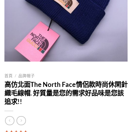
首頁
/
品牌帽子
高仿北面The North Face情侶款時尚休閑針
織毛線帽. 好質量是您的需求好品味是您該
追求!!