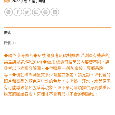
標籤:
2022頂級1:1帽子頻道
描述
評價 (1)
◆顏色 參考照片◆尺寸 請參考尺碼對照表(若測量有些許的
誤差請見諒/單位CM) ◆做法 依據每種商品內容皆不同，請
參考以下詳細分解圖。◆付贈品 一般防塵袋、專櫃吊牌
等。◆備註欄※測量質多少有些許誤差，請見諒。※刊登的
照片和商品的顏色有些許的色差。※摩擦、汗水、水等原因
有可能導致顏色脫落等現象。※下單時麻煩提供身高體重及
肩寬胸圍給客服，這樣才不會有尺寸不合的問題呦!!