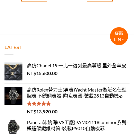
客服
LINE
LATEST
高仿Chanel 19 一比一復刻最高等級 里外全羊皮
NT$
15,600.00
高仿Rolex勞力士(男表)Yacht Master遊艇名仕型
腕表 不銹鋼表殼-陶瓷表圈-裝載2813自動機芯
評分
5.00
NT$
13,920.00
滿分 5
Panerai沛納海(VS工廠)PAM01118Luminor系列-
鍛造碳纖維材質-裝載P9010自動機芯