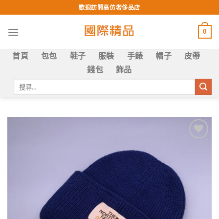
Skip
歡迎訪問高仿奢侈品店
to
content
0
首頁
包包
鞋子
服裝
手錶
帽子
皮帶
錢包
飾品
搜
尋
關
鍵
字:
Add to
wishlist