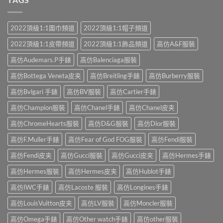
2022頂級1:1圍巾頻道
2022頂級1:1帽子頻道
2022頂級1:1皮帶頻道
2022頂級1:1飾品頻道
高仿A&F服裝
高仿Audemars.P手錶
高仿Balenciaga服裝
高仿Bottega Veneta皮夹
高仿Breitling手錶
高仿Burberry服裝
高仿Bvlgari 手錶
高仿BV服裝
高仿Cartier手錶
高仿Champion服裝
高仿Chanel手錶
高仿Chanel皮夹
高仿ChromeHearts服裝
高仿D&G服裝
高仿Dior服裝
高仿F.Muller手錶
高仿Fear of God FOG服裝
高仿Fendi服裝
高仿Fendi皮夹
高仿Gucci服裝
高仿Gucci皮夹
高仿Hermes手錶
高仿Hermes服裝
高仿Hermes皮夹
高仿Hublot手錶
高仿IWC手錶
高仿Lacoste 服裝
高仿Longines手錶
高仿LouisVuitton皮夹
高仿LV服裝
高仿Moncler服裝
高仿Omega手錶
高仿Other watch手錶
高仿other服裝