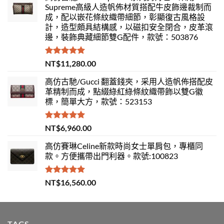
Supreme高級人造帆佈材質搭配牛皮飾邊裁制而
成，配以嵌花條紋織帶細節，彰顯復古風格設
計，造型頗具結構感，以磁扣安全閉合，皮革滾
邊，裝飾典藏細節雙G配件，款號：503876
評分
5.00
NT$
11,280.00
滿分 5
高仿古馳/Gucci 翻蓋錢夾，采用人造帆佈搭配皮
革精制而成，點綴綠紅綠條紋織帶飾以雙G徽
標，簡單大方，款號：523153
評分
5.00
NT$
6,960.00
滿分 5
高仿賽琳Celine新款時尚女士單肩包，專櫃同
款。方便攜帶出門利器。款號:100823
評分
5.00
NT$
16,560.00
滿分 5
TAGS