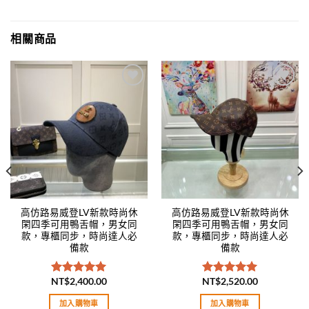
相關商品
Add to
Add to
wishlist
wishlist
高仿路易威登LV新款時尚休
高仿路易威登LV新款時尚休
閑四季可用鴨舌帽，男女同
閑四季可用鴨舌帽，男女同
款，專櫃同步，時尚達人必
款，專櫃同步，時尚達人必
備款
備款
NT$
2,400.00
NT$
2,520.00
評分
5.00
評分
5.00
滿分 5
滿分 5
加入購物車
加入購物車