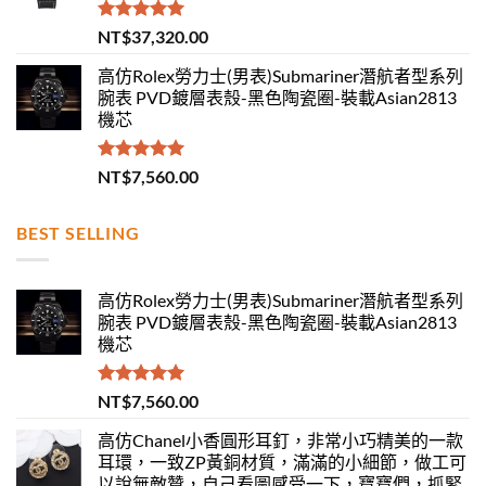
評分
5.00
NT$
37,320.00
滿分 5
高仿Rolex勞力士(男表)Submariner潛航者型系列
腕表 PVD鍍層表殼-黑色陶瓷圈-裝載Asian2813
機芯
評分
5.00
NT$
7,560.00
滿分 5
BEST SELLING
高仿Rolex勞力士(男表)Submariner潛航者型系列
腕表 PVD鍍層表殼-黑色陶瓷圈-裝載Asian2813
機芯
評分
5.00
NT$
7,560.00
滿分 5
高仿Chanel小香圓形耳釘，非常小巧精美的一款
耳環，一致ZP黃銅材質，滿滿的小細節，做工可
以說無敵贊，自己看圖感受一下，寶寶們，抓緊