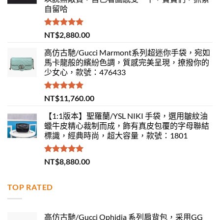
自留哈
評分
5.00
NT$
2,880.00
滿分 5
高仿古馳/Gucci Marmont系列超迷你手袋，宛如
馬卡龍般的繽紛色調，質感完美呈現，撩撥你的
少女心，款號：476433
評分
5.00
NT$
11,760.00
滿分 5
【1:1版本】聖羅蘭/YSL NIKI 手袋，選用皺紋油
蠟牛皮精心裁制而成，飾有真皮包覆的字母聯結
標識，經典時尚，超大容量，款號：1801
評分
5.00
NT$
8,880.00
滿分 5
TOP RATED
高仿古馳/Gucci Ophidia 系列肩背包，采用GG