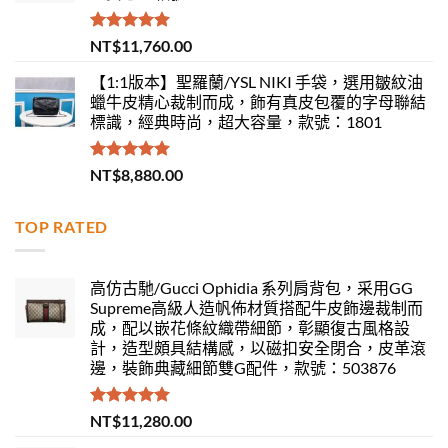
評分
5.00
NT$
11,760.00
滿分 5
【1:1版本】聖羅蘭/YSL NIKI 手袋，選用皺紋油
蠟牛皮精心裁制而成，飾有真皮包覆的字母聯結
標識，經典時尚，超大容量，款號：1801
評分
5.00
NT$
8,880.00
滿分 5
TOP RATED
高仿古馳/Gucci Ophidia 系列肩背包，采用GG
Supreme高級人造帆佈材質搭配牛皮飾邊裁制而
成，配以嵌花條紋織帶細節，彰顯復古風格設
計，造型頗具結構感，以磁扣安全閉合，皮革滾
邊，裝飾典藏細節雙G配件，款號：503876
評分
5.00
NT$
11,280.00
滿分 5