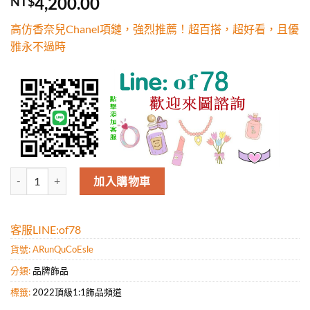
4,200.00
NT$
5，已有
位
顧客進行評
高仿香奈兒Chanel項鏈，強烈推薦！超百搭，超好看，且優
分
雅永不過時
高仿香奈兒Chanel項鏈，強烈推薦！超百搭，超好看，且優雅永不過時
加入購物車
客服LINE:of78
貨號:
ARunQuCoEsle
分類:
品牌飾品
標籤:
2022頂級1:1飾品頻道