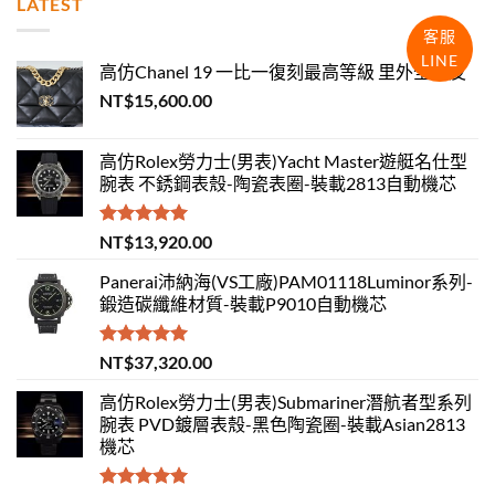
LATEST
客服
LINE
高仿Chanel 19 一比一復刻最高等級 里外全羊皮
NT$
15,600.00
高仿Rolex勞力士(男表)Yacht Master遊艇名仕型
腕表 不銹鋼表殼-陶瓷表圈-裝載2813自動機芯
評分
5.00
NT$
13,920.00
滿分 5
Panerai沛納海(VS工廠)PAM01118Luminor系列-
鍛造碳纖維材質-裝載P9010自動機芯
評分
5.00
NT$
37,320.00
滿分 5
高仿Rolex勞力士(男表)Submariner潛航者型系列
腕表 PVD鍍層表殼-黑色陶瓷圈-裝載Asian2813
機芯