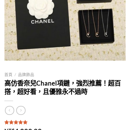
首頁
/
品牌飾品
高仿香奈兒Chanel項鏈，強烈推薦！超百
搭，超好看，且優雅永不過時
評分
1
5.00
/