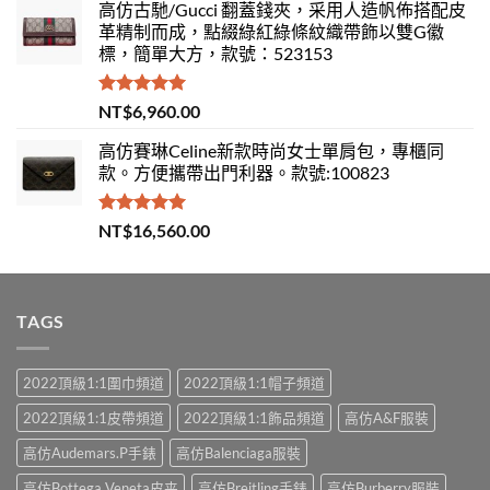
高仿古馳/Gucci 翻蓋錢夾，采用人造帆佈搭配皮
革精制而成，點綴綠紅綠條紋織帶飾以雙G徽
標，簡單大方，款號：523153
評分
5.00
NT$
6,960.00
滿分 5
高仿賽琳Celine新款時尚女士單肩包，專櫃同
款。方便攜帶出門利器。款號:100823
評分
5.00
NT$
16,560.00
滿分 5
TAGS
2022頂級1:1圍巾頻道
2022頂級1:1帽子頻道
2022頂級1:1皮帶頻道
2022頂級1:1飾品頻道
高仿A&F服裝
高仿Audemars.P手錶
高仿Balenciaga服裝
高仿Bottega Veneta皮夹
高仿Breitling手錶
高仿Burberry服裝