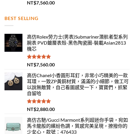
評分
5.00
NT$
7,560.00
滿分 5
BEST SELLING
高仿Rolex勞力士(男表)Submariner潛航者型系列
腕表 PVD鍍層表殼-黑色陶瓷圈-裝載Asian2813
機芯
評分
5.00
NT$
7,560.00
滿分 5
高仿Chanel小香圓形耳釘，非常小巧精美的一款
耳環，一致ZP黃銅材質，滿滿的小細節，做工可
以說無敵贊，自己看圖感受一下，寶寶們，抓緊
自留哈
評分
5.00
NT$
2,880.00
滿分 5
高仿古馳/Gucci Marmont系列超迷你手袋，宛如
馬卡龍般的繽紛色調，質感完美呈現，撩撥你的
少女心，款號：476433