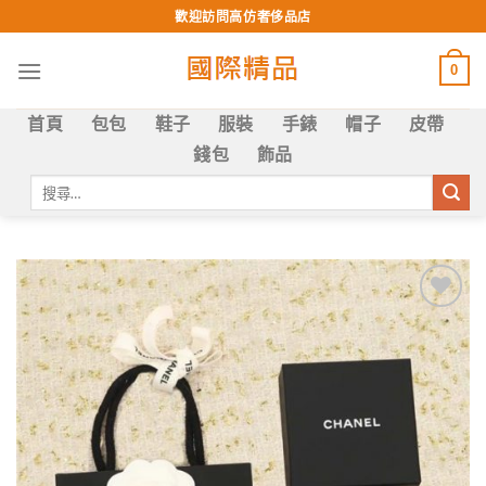
Skip
歡迎訪問高仿奢侈品店
to
content
0
首頁
包包
鞋子
服裝
手錶
帽子
皮帶
錢包
飾品
搜
尋
關
鍵
字:
Add to
wishlist