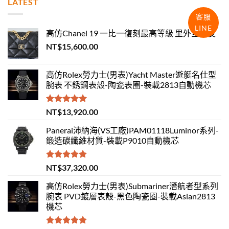
LATEST
客服
LINE
高仿Chanel 19 一比一復刻最高等級 里外全羊皮
NT$
15,600.00
高仿Rolex勞力士(男表)Yacht Master遊艇名仕型
腕表 不銹鋼表殼-陶瓷表圈-裝載2813自動機芯
評分
5.00
NT$
13,920.00
滿分 5
Panerai沛納海(VS工廠)PAM01118Luminor系列-
鍛造碳纖維材質-裝載P9010自動機芯
評分
5.00
NT$
37,320.00
滿分 5
高仿Rolex勞力士(男表)Submariner潛航者型系列
腕表 PVD鍍層表殼-黑色陶瓷圈-裝載Asian2813
機芯