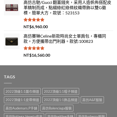
高仿古馳/Gucci 翻蓋錢夾，采用人造帆佈搭配皮
革精制而成，點綴綠紅綠條紋織帶飾以雙G徽
標，簡單大方，款號：523153
評分
5.00
NT$
6,960.00
滿分 5
高仿賽琳Celine新款時尚女士單肩包，專櫃同
款。方便攜帶出門利器。款號:100823
評分
5.00
NT$
16,560.00
滿分 5
TAGS
2022頂級1:1圍巾頻道
2022頂級1:1帽子頻道
2022頂級1:1皮帶頻道
2022頂級1:1飾品頻道
高仿A&F服裝
高仿Audemars.P手錶
高仿Balenciaga服裝
高仿Bottega Veneta皮夹
高仿Breitling手錶
高仿Burberry服裝