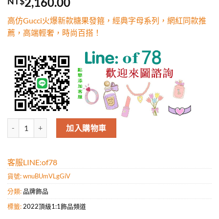
2,160.00
NT$
5，已有
位
顧客進行評
高仿Gucci火爆新款糖果發箍，經典字母系列，網紅同款推
分
薦，高端輕奢，時尚百搭！
高仿Gucci火爆新款糖果發箍，經典字母系列，網紅同款推薦，高端輕
加入購物車
客服LINE:of78
貨號:
wnuBUmVLgGiV
分類:
品牌飾品
標籤:
2022頂級1:1飾品頻道