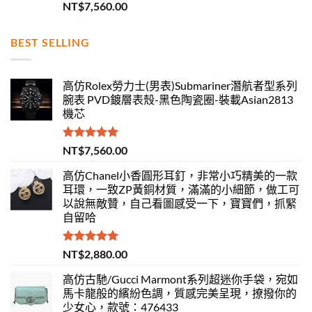
評分
5.00
NT$
7,560.00
滿分 5
BEST SELLING
高仿Rolex勞力士(男表)Submariner潛航者型系列
腕表 PVD鍍層表殼-黑色陶瓷圈-裝載Asian2813
機芯
評分
5.00
NT$
7,560.00
滿分 5
高仿Chanel小香圓形耳釘，非常小巧精美的一款
耳環，一致ZP黃銅材質，滿滿的小細節，做工可
以說無敵贊，自己看圖感受一下，寶寶們，抓緊
自留哈
評分
5.00
NT$
2,880.00
滿分 5
高仿古馳/Gucci Marmont系列超迷你手袋，宛如
馬卡龍般的繽紛色調，質感完美呈現，撩撥你的
少女心，款號：476433