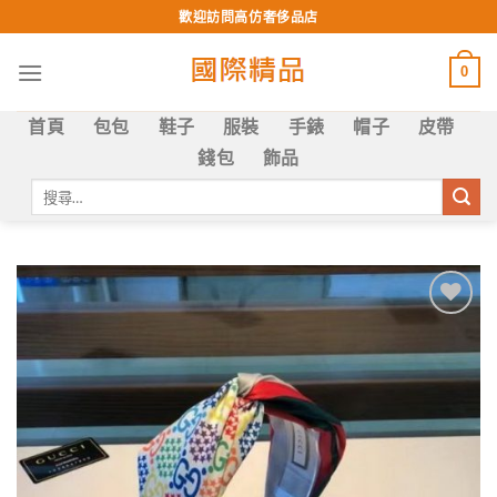
Skip
歡迎訪問高仿奢侈品店
to
content
0
首頁
包包
鞋子
服裝
手錶
帽子
皮帶
錢包
飾品
搜
尋
關
鍵
字:
Add to
wishlist