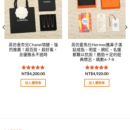
高仿香奈兒Chanel項鏈，強
高仿愛馬仕Hermes豬鼻子滿
烈推薦！超百搭，超好看，
鉆戒指，明星、網紅、名媛
且優雅永不過時
都難以抗拒！酷勁十足的經
典標志，碼數6-7-8
NT$
4,200.00
NT$
4,920.00
評分
5.00
評分
5.00
滿分 5
滿分 5
加入購物車
加入購物車