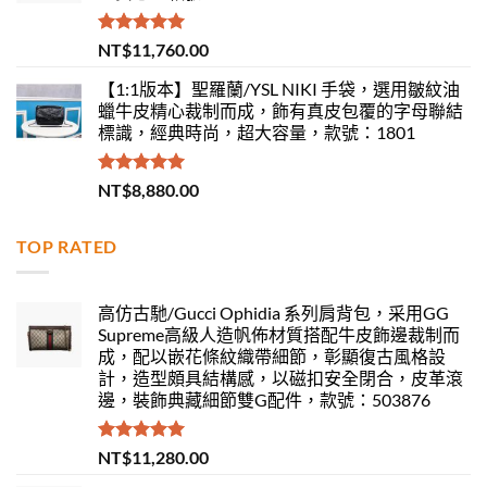
評分
5.00
NT$
11,760.00
滿分 5
【1:1版本】聖羅蘭/YSL NIKI 手袋，選用皺紋油
蠟牛皮精心裁制而成，飾有真皮包覆的字母聯結
標識，經典時尚，超大容量，款號：1801
評分
5.00
NT$
8,880.00
滿分 5
TOP RATED
高仿古馳/Gucci Ophidia 系列肩背包，采用GG
Supreme高級人造帆佈材質搭配牛皮飾邊裁制而
成，配以嵌花條紋織帶細節，彰顯復古風格設
計，造型頗具結構感，以磁扣安全閉合，皮革滾
邊，裝飾典藏細節雙G配件，款號：503876
評分
5.00
NT$
11,280.00
滿分 5