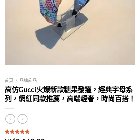
首頁
/
品牌飾品
高仿Gucci火爆新款糖果發箍，經典字母系
列，網紅同款推薦，高端輕奢，時尚百搭！
評分
1
5.00
/