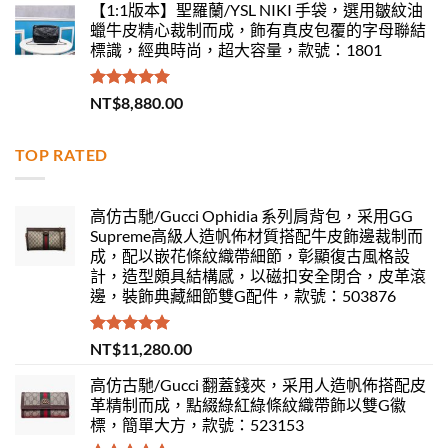
【1:1版本】聖羅蘭/YSL NIKI 手袋，選用皺紋油
蠟牛皮精心裁制而成，飾有真皮包覆的字母聯結
標識，經典時尚，超大容量，款號：1801
評分
5.00
NT$
8,880.00
滿分 5
TOP RATED
高仿古馳/Gucci Ophidia 系列肩背包，采用GG
Supreme高級人造帆佈材質搭配牛皮飾邊裁制而
成，配以嵌花條紋織帶細節，彰顯復古風格設
計，造型頗具結構感，以磁扣安全閉合，皮革滾
邊，裝飾典藏細節雙G配件，款號：503876
評分
5.00
NT$
11,280.00
滿分 5
高仿古馳/Gucci 翻蓋錢夾，采用人造帆佈搭配皮
革精制而成，點綴綠紅綠條紋織帶飾以雙G徽
標，簡單大方，款號：523153