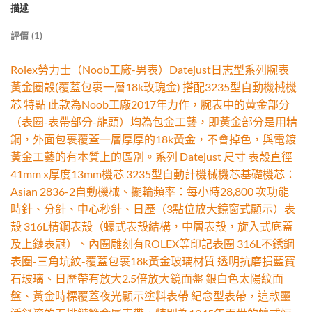
描述
評價 (1)
Rolex勞力士（Noob工廠-男表）Datejust日志型系列腕表
黃金圈殼(覆蓋包裹一層18k玫瑰金) 搭配3235型自動機械機
芯 特點 此款為Noob工廠2017年力作，腕表中的黃金部分
（表圈-表帶部分-龍頭）均為包金工藝，即黃金部分是用精
鋼，外面包裹覆蓋一層厚厚的18k黃金，不會掉色，與電鍍
黃金工藝的有本質上的區別。系列 Datejust 尺寸 表殼直徑
41mm x厚度13mm機芯 3235型自動計機械機芯基礎機芯：
Asian 2836-2自動機械、擺輪頻率：每小時28,800 次功能
時針、分針、中心秒針、日歷（3點位放大鏡窗式顯示）表
殼 316L精鋼表殼（蠔式表殼結構，中層表殼，旋入式底蓋
及上鏈表冠）、內圈雕刻有ROLEX等印記表圈 316L不銹鋼
表圈-三角坑紋-覆蓋包裹18k黃金玻璃材質 透明抗磨損藍寶
石玻璃、日歷帶有放大2.5倍放大鏡面盤 銀白色太陽紋面
盤、黃金時標覆蓋夜光顯示塗料表帶 紀念型表帶，這款靈