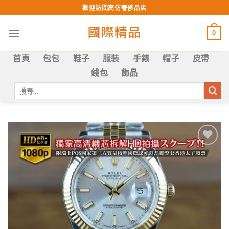
Skip
歡迎訪問高仿奢侈品店
to
content
0
首頁
包包
鞋子
服裝
手錶
帽子
皮帶
錢包
飾品
搜
尋
關
鍵
字:
Add to
wishlist