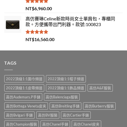
評分
5.00
NT$
6,960.00
滿分 5
高仿賽琳Celine新款時尚女士單肩包，專櫃同
款。方便攜帶出門利器。款號:100823
評分
5.00
NT$
16,560.00
滿分 5
TAGS
2022頂級1:1圍巾頻道
2022頂級1:1帽子頻道
2022頂級1:1皮帶頻道
2022頂級1:1飾品頻道
高仿A&F服裝
高仿Audemars.P手錶
高仿Balenciaga服裝
高仿Bottega Veneta皮夹
高仿Breitling手錶
高仿Burberry服裝
高仿Bvlgari 手錶
高仿BV服裝
高仿Cartier手錶
高仿Champion服裝
高仿Chanel手錶
高仿Chanel皮夹