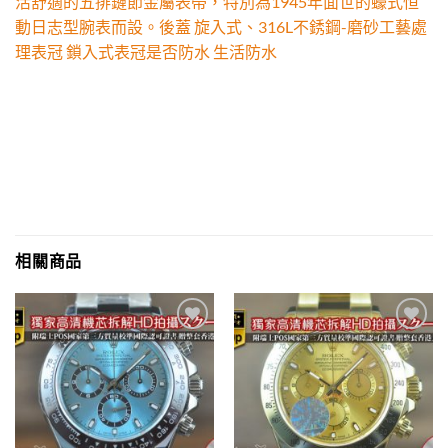
活舒適的五排鏈節金屬表帶，特別為1945年面世的蠔式恒
動日志型腕表而設。後蓋 旋入式、316L不銹鋼-磨砂工藝處
理表冠 鎖入式表冠是否防水 生活防水
相關商品
Add to
Add to
wishlist
wishlist