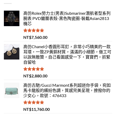
高仿Rolex勞力士(男表)Submariner潛航者型系列
腕表 PVD鍍層表殼-黑色陶瓷圈-裝載Asian2813
機芯
評分
5.00
NT$
7,560.00
滿分 5
高仿Chanel小香圓形耳釘，非常小巧精美的一款
耳環，一致ZP黃銅材質，滿滿的小細節，做工可
以說無敵贊，自己看圖感受一下，寶寶們，抓緊
自留哈
評分
5.00
NT$
2,880.00
滿分 5
高仿古馳/Gucci Marmont系列超迷你手袋，宛如
馬卡龍般的繽紛色調，質感完美呈現，撩撥你的
少女心，款號：476433
評分
5.00
NT$
11,760.00
滿分 5