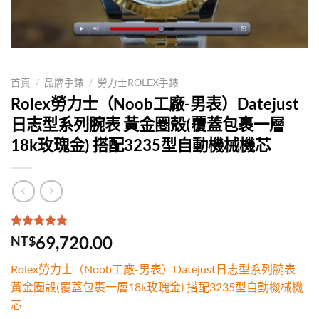
首頁
/
品牌手錶
/
勞力士ROLEX手錶
Rolex勞力士（Noob工廠-男表）Datejust
日志型系列腕表 黃金圈殼(覆蓋包裹一層
18k玫瑰金) 搭配3235型自動機械機芯
評分
1
5.00
/
69,720.00
NT$
5，已有
位
顧客進行評
Rolex勞力士（Noob工廠-男表）Datejust日志型系列腕表
分
黃金圈殼(覆蓋包裹一層18k玫瑰金) 搭配3235型自動機械機
芯