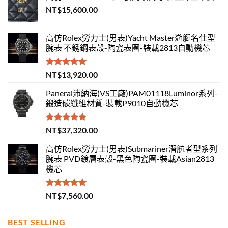
NT$
15,600.00
高仿Rolex勞力士(男表)Yacht Master遊艇名仕型
腕表 不銹鋼表殼-陶瓷表圈-裝載2813自動機芯
評分
5.00
NT$
13,920.00
滿分 5
Panerai沛納海(VS工廠)PAM01118Luminor系列-
鍛造碳纖維材質-裝載P9010自動機芯
評分
5.00
NT$
37,320.00
滿分 5
高仿Rolex勞力士(男表)Submariner潛航者型系列
腕表 PVD鍍層表殼-黑色陶瓷圈-裝載Asian2813
機芯
評分
5.00
NT$
7,560.00
滿分 5
BEST SELLING