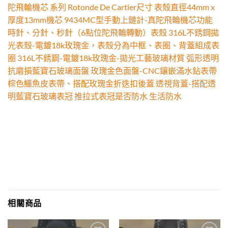
陀飛輪機芯 系列 Rotonde De Cartier尺寸 表殼直徑44mm x
厚度13mm機芯 9434MC型手動上鏈計-真陀飛輪機芯功能
時針、分針、秒針（6點位陀飛輪轉動）表殼 316L不銹鋼拋
光表殼-電鍍18k玫瑰金，表殼分為中框、表圈、背蓋組成表
圈 316L不銹鋼-電鍍18k玫瑰金-拋光工藝玻璃材質 弧形透明
抗磨損藍寶石玻璃面盤 玫瑰金色面盤-CNC鑲嵌滿水鉆表帶
棕色鱷魚皮表帶、搭配玫瑰金折迭扣後蓋 透視背蓋-搭配透
明藍寶石玻璃表冠 推拉式表冠是否防水 生活防水
相關商品