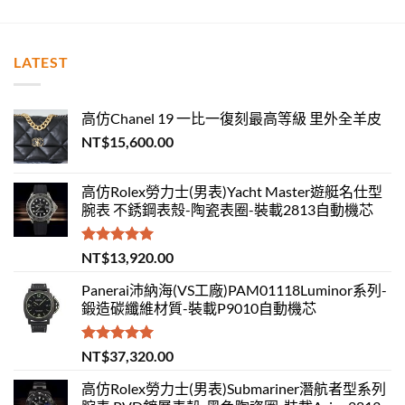
LATEST
高仿Chanel 19 一比一復刻最高等級 里外全羊皮
NT$
15,600.00
高仿Rolex勞力士(男表)Yacht Master遊艇名仕型
腕表 不銹鋼表殼-陶瓷表圈-裝載2813自動機芯
評分
5.00
NT$
13,920.00
滿分 5
Panerai沛納海(VS工廠)PAM01118Luminor系列-
鍛造碳纖維材質-裝載P9010自動機芯
評分
5.00
NT$
37,320.00
滿分 5
高仿Rolex勞力士(男表)Submariner潛航者型系列