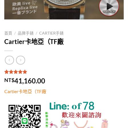
首頁
/
品牌手錶
/
CARTIER手錶
Cartier卡地亞（TF廠
評分
1
5.00
/
41,160.00
NT$
5，已有
位
顧客進行評
Cartier卡地亞（TF廠
分