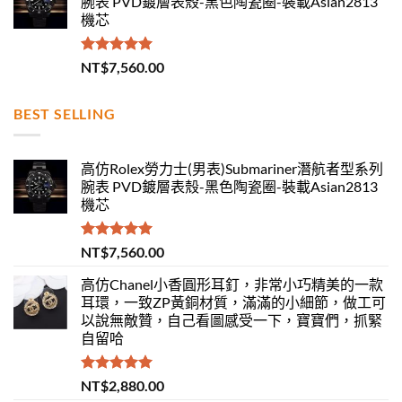
腕表 PVD鍍層表殼-黑色陶瓷圈-裝載Asian2813
機芯
評分
5.00
NT$
7,560.00
滿分 5
BEST SELLING
高仿Rolex勞力士(男表)Submariner潛航者型系列
腕表 PVD鍍層表殼-黑色陶瓷圈-裝載Asian2813
機芯
評分
5.00
NT$
7,560.00
滿分 5
高仿Chanel小香圓形耳釘，非常小巧精美的一款
耳環，一致ZP黃銅材質，滿滿的小細節，做工可
以說無敵贊，自己看圖感受一下，寶寶們，抓緊
自留哈
評分
5.00
NT$
2,880.00
滿分 5