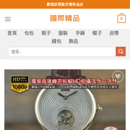
Skip
歡迎訪問高仿奢侈品店
to
content
0
首頁
包包
鞋子
服裝
手錶
帽子
皮帶
錢包
飾品
搜
尋
關
鍵
字:
Add to
wishlist