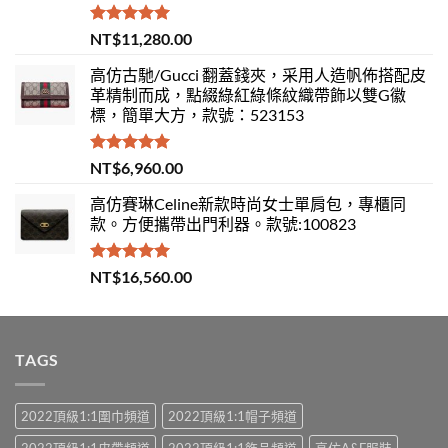
評分
5.00
NT$
11,280.00
滿分 5
高仿古馳/Gucci 翻蓋錢夾，采用人造帆佈搭配皮
革精制而成，點綴綠紅綠條紋織帶飾以雙G徽
標，簡單大方，款號：523153
評分
5.00
NT$
6,960.00
滿分 5
高仿賽琳Celine新款時尚女士單肩包，專櫃同
款。方便攜帶出門利器。款號:100823
評分
5.00
NT$
16,560.00
滿分 5
TAGS
2022頂級1:1圍巾頻道
2022頂級1:1帽子頻道
2022頂級1:1皮帶頻道
2022頂級1:1飾品頻道
高仿A&F服裝