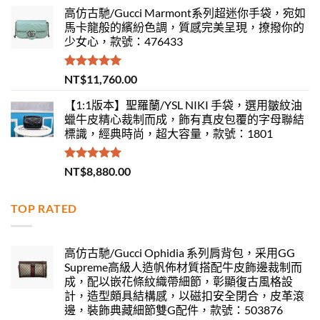
高仿古馳/Gucci Marmont系列超迷你手袋，宛如
馬卡龍般的繽紛色調，質感完美呈現，撩撥你的
少女心，款號：476433
評分
5.00
NT$
11,760.00
滿分 5
【1:1版本】聖羅蘭/YSL NIKI 手袋，選用皺紋油
蠟牛皮精心裁制而成，飾有真皮包覆的字母聯結
標識，經典時尚，超大容量，款號：1801
評分
5.00
NT$
8,880.00
滿分 5
TOP RATED
高仿古馳/Gucci Ophidia 系列肩背包，采用GG
Supreme高級人造帆佈材質搭配牛皮飾邊裁制而
成，配以嵌花條紋織帶細節，彰顯復古風格設
計，造型頗具結構感，以磁扣安全閉合，皮革滾
邊，裝飾典藏細節雙G配件，款號：503876