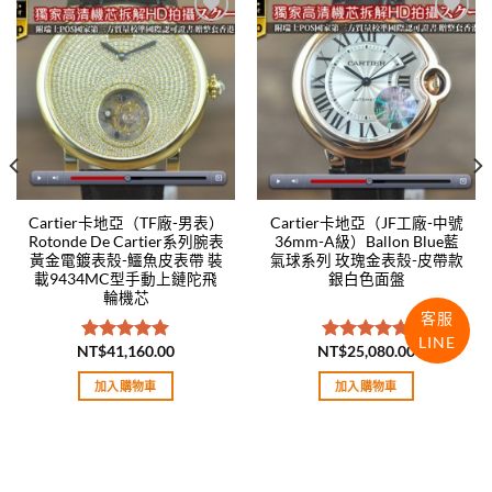
Add to
Add to
wishlist
wishlist
Cartier卡地亞（TF廠-男表）
Cartier卡地亞（JF工廠-中號
Rotonde De Cartier系列腕表
36mm-A級）Ballon Blue藍
黃金電鍍表殼-鱷魚皮表帶 裝
氣球系列 玫瑰金表殼-皮帶款
載9434MC型手動上鏈陀飛
銀白色面盤
輪機芯
客服
LINE
NT$
41,160.00
NT$
25,080.00
評分
5.00
評分
5.00
滿分 5
滿分 5
加入購物車
加入購物車