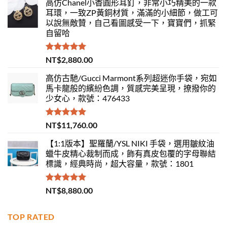
高仿Chanel小香圓形耳釘，非常小巧精美的一款
耳環，一致ZP黃銅材質，滿滿的小細節，做工可
以說無敵贊，自己看圖感受一下，寶寶們，抓緊
自留哈
評分
5.00
NT$
2,880.00
滿分 5
高仿古馳/Gucci Marmont系列超迷你手袋，宛如
馬卡龍般的繽紛色調，質感完美呈現，撩撥你的
少女心，款號：476433
評分
5.00
NT$
11,760.00
滿分 5
【1:1版本】聖羅蘭/YSL NIKI 手袋，選用皺紋油
蠟牛皮精心裁制而成，飾有真皮包覆的字母聯結
標識，經典時尚，超大容量，款號：1801
評分
5.00
NT$
8,880.00
滿分 5
TOP RATED