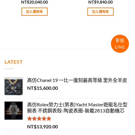
NT$
20,040.00
NT$
9,840.00
評分
5.00
評分
5.00
滿分 5
滿分 5
加入購物車
加入購物車
客服
LINE
LATEST
高仿Chanel 19 一比一復刻最高等級 里外全羊皮
NT$
15,600.00
高仿Rolex勞力士(男表)Yacht Master遊艇名仕型
腕表 不銹鋼表殼-陶瓷表圈-裝載2813自動機芯
評分
5.00
NT$
13,920.00
滿分 5