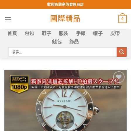
Skip
歡迎訪問高仿奢侈品店
to
content
0
首頁
包包
鞋子
服裝
手錶
帽子
皮帶
錢包
飾品
搜
尋
關
鍵
字:
Add to
wishlist