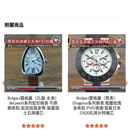
相關商品
Add to
Add to
wishlist
wishlist
Bvlgari寶格麗（ZL廠-女表）
Bvlgari寶格麗（男表）
Serpenti系列蛇形腕表 不銹
Diagono系列腕表 電鍍玫瑰
鋼表殼-蛇皮紋路皮帶-裝載瑞
金表殼-PVD表圈 裝載日本
士石英機芯
OS20石英計時機芯