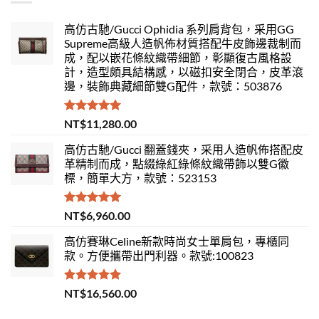
高仿古馳/Gucci Ophidia 系列肩背包，采用GG
Supreme高級人造帆佈材質搭配牛皮飾邊裁制而
成，配以嵌花條紋織帶細節，彰顯復古風格設
計，造型頗具結構感，以磁扣安全閉合，皮革滾
邊，裝飾典藏細節雙G配件，款號：503876
評分
5.00
NT$
11,280.00
滿分 5
高仿古馳/Gucci 翻蓋錢夾，采用人造帆佈搭配皮
革精制而成，點綴綠紅綠條紋織帶飾以雙G徽
標，簡單大方，款號：523153
評分
5.00
NT$
6,960.00
滿分 5
高仿賽琳Celine新款時尚女士單肩包，專櫃同
款。方便攜帶出門利器。款號:100823
評分
5.00
NT$
16,560.00
滿分 5