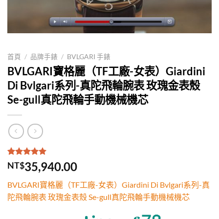
首頁
/
品牌手錶
/
BVLGARI 手錶
BVLGARI寶格麗（TF工廠-女表）Giardini
Di Bvlgari系列-真陀飛輪腕表 玫瑰金表殼
Se-gull真陀飛輪手動機械機芯
評分
1
5.00
/
35,940.00
NT$
5，已有
位
顧客進行評
BVLGARI寶格麗（TF工廠-女表）Giardini Di Bvlgari系列-真
分
陀飛輪腕表 玫瑰金表殼 Se-gull真陀飛輪手動機械機芯