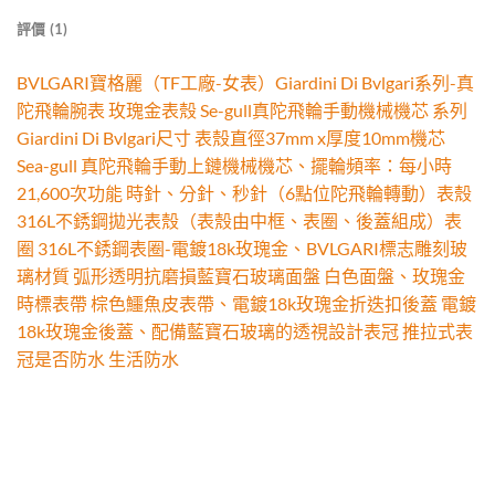
評價 (1)
BVLGARI寶格麗（TF工廠-女表）Giardini Di Bvlgari系列-真
陀飛輪腕表 玫瑰金表殼 Se-gull真陀飛輪手動機械機芯 系列
Giardini Di Bvlgari尺寸 表殼直徑37mm x厚度10mm機芯
Sea-gull 真陀飛輪手動上鏈機械機芯、擺輪頻率：每小時
21,600次功能 時針、分針、秒針（6點位陀飛輪轉動）表殼
316L不銹鋼拋光表殼（表殼由中框、表圈、後蓋組成）表
圈 316L不銹鋼表圈-電鍍18k玫瑰金、BVLGARI標志雕刻玻
璃材質 弧形透明抗磨損藍寶石玻璃面盤 白色面盤、玫瑰金
時標表帶 棕色鱷魚皮表帶、電鍍18k玫瑰金折迭扣後蓋 電鍍
18k玫瑰金後蓋、配備藍寶石玻璃的透視設計表冠 推拉式表
冠是否防水 生活防水