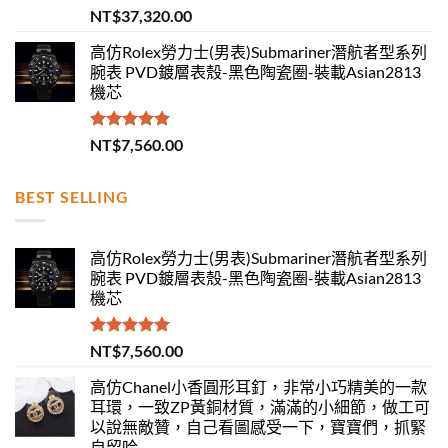
評分
5.00
NT$
37,320.00
滿分 5
高仿Rolex勞力士(男表)Submariner潛航者型系列
腕表 PVD鍍層表殼-黑色陶瓷圈-裝載Asian2813
機芯
評分
5.00
NT$
7,560.00
滿分 5
BEST SELLING
高仿Rolex勞力士(男表)Submariner潛航者型系列
腕表 PVD鍍層表殼-黑色陶瓷圈-裝載Asian2813
機芯
評分
5.00
NT$
7,560.00
滿分 5
高仿Chanel小香圓形耳釘，非常小巧精美的一款
耳環，一致ZP黃銅材質，滿滿的小細節，做工可
以說無敵贊，自己看圖感受一下，寶寶們，抓緊
自留哈