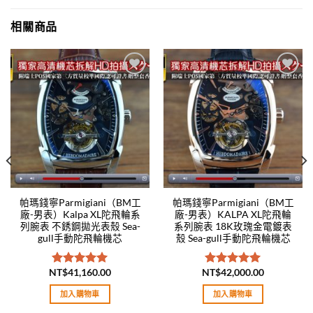
相關商品
Add to
Add to
wishlist
wishlist
帕瑪錢寧Parmigiani（BM工
帕瑪錢寧Parmigiani（BM工
廠-男表）Kalpa XL陀飛輪系
廠-男表）KALPA XL陀飛輪
列腕表 不銹鋼拋光表殼 Sea-
系列腕表 18K玫瑰金電鍍表
gull手動陀飛輪機芯
殼 Sea-gull手動陀飛輪機芯
NT$
41,160.00
NT$
42,000.00
評分
5.00
評分
5.00
滿分 5
滿分 5
加入購物車
加入購物車