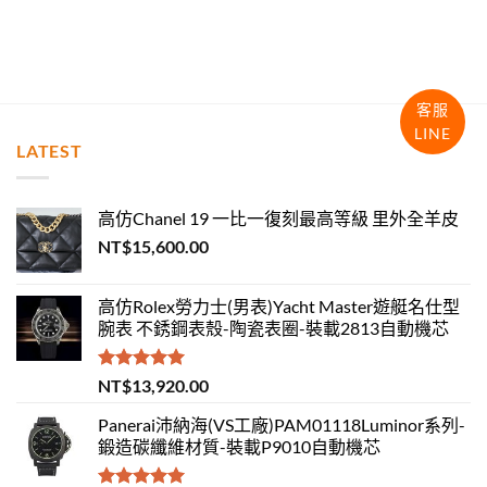
客服
LINE
LATEST
高仿Chanel 19 一比一復刻最高等級 里外全羊皮
NT$
15,600.00
高仿Rolex勞力士(男表)Yacht Master遊艇名仕型
腕表 不銹鋼表殼-陶瓷表圈-裝載2813自動機芯
評分
5.00
NT$
13,920.00
滿分 5
Panerai沛納海(VS工廠)PAM01118Luminor系列-
鍛造碳纖維材質-裝載P9010自動機芯