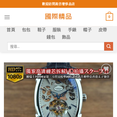
Skip
歡迎訪問高仿奢侈品店
to
content
0
首頁
包包
鞋子
服裝
手錶
帽子
皮帶
錢包
飾品
搜
尋
關
鍵
字:
Add to
wishlist