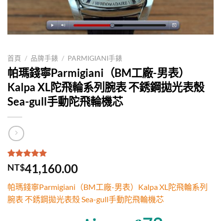
首頁
/
品牌手錶
/
PARMIGIANI手錶
帕瑪錢寧Parmigiani（BM工廠-男表）
Kalpa XL陀飛輪系列腕表 不銹鋼拋光表殼
Sea-gull手動陀飛輪機芯
評分
1
5.00
/
41,160.00
NT$
5，已有
位
顧客進行評
帕瑪錢寧Parmigiani（BM工廠-男表）Kalpa XL陀飛輪系列
分
腕表 不銹鋼拋光表殼 Sea-gull手動陀飛輪機芯