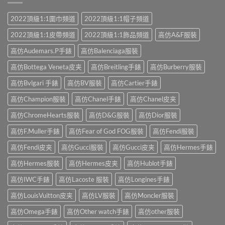
2022頂級1:1圍巾頻道
2022頂級1:1帽子頻道
2022頂級1:1皮帶頻道
2022頂級1:1飾品頻道
高仿A&F服裝
高仿Audemars.P手錶
高仿Balenciaga服裝
高仿Bottega Veneta皮夹
高仿Breitling手錶
高仿Burberry服裝
高仿Bvlgari 手錶
高仿BV服裝
高仿Cartier手錶
高仿Champion服裝
高仿Chanel手錶
高仿Chanel皮夹
高仿ChromeHearts服裝
高仿D&G服裝
高仿Dior服裝
高仿F.Muller手錶
高仿Fear of God FOG服裝
高仿Fendi服裝
高仿Fendi皮夹
高仿Gucci服裝
高仿Gucci皮夹
高仿Hermes手錶
高仿Hermes服裝
高仿Hermes皮夹
高仿Hublot手錶
高仿IWC手錶
高仿Lacoste 服裝
高仿Longines手錶
高仿LouisVuitton皮夹
高仿LV服裝
高仿Moncler服裝
高仿Omega手錶
高仿Other watch手錶
高仿other服裝