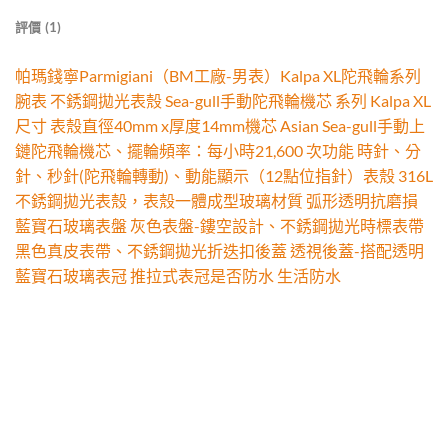
評價 (1)
帕瑪錢寧Parmigiani（BM工廠-男表）Kalpa XL陀飛輪系列
腕表 不銹鋼拋光表殼 Sea-gull手動陀飛輪機芯 系列 Kalpa XL
尺寸 表殼直徑40mm x厚度14mm機芯 Asian Sea-gull手動上
鏈陀飛輪機芯、擺輪頻率：每小時21,600 次功能 時針、分
針、秒針(陀飛輪轉動)、動能顯示（12點位指針）表殼 316L
不銹鋼拋光表殼，表殼一體成型玻璃材質 弧形透明抗磨損
藍寶石玻璃表盤 灰色表盤-鏤空設計、不銹鋼拋光時標表帶
黑色真皮表帶、不銹鋼拋光折迭扣後蓋 透視後蓋-搭配透明
藍寶石玻璃表冠 推拉式表冠是否防水 生活防水