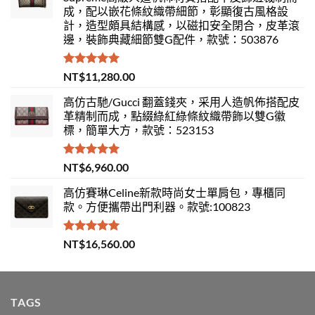
成，配以嵌花條紋織帶細節，彰顯復古風格設
計，造型頗具結構感，以磁扣安全閉合，皮革滾
邊，裝飾典藏細節雙G配件，款號：503876
評分
5.00
NT$
11,280.00
滿分 5
高仿古馳/Gucci 翻蓋錢夾，采用人造帆佈搭配皮
革精制而成，點綴綠紅綠條紋織帶飾以雙G徽
標，簡單大方，款號：523153
評分
5.00
NT$
6,960.00
滿分 5
高仿賽琳Celine新款時尚女士單肩包，專櫃同
款。方便攜帶出門利器。款號:100823
評分
5.00
NT$
16,560.00
滿分 5
TAGS