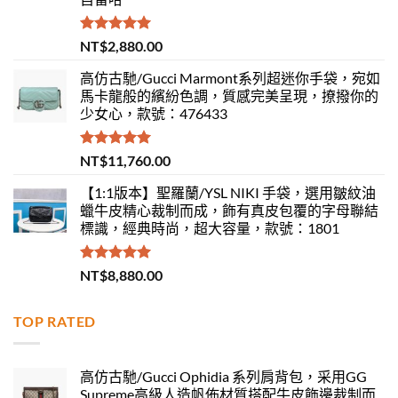
評分
5.00
NT$
2,880.00
滿分 5
高仿古馳/Gucci Marmont系列超迷你手袋，宛如
馬卡龍般的繽紛色調，質感完美呈現，撩撥你的
少女心，款號：476433
評分
5.00
NT$
11,760.00
滿分 5
【1:1版本】聖羅蘭/YSL NIKI 手袋，選用皺紋油
蠟牛皮精心裁制而成，飾有真皮包覆的字母聯結
標識，經典時尚，超大容量，款號：1801
評分
5.00
NT$
8,880.00
滿分 5
TOP RATED
高仿古馳/Gucci Ophidia 系列肩背包，采用GG
Supreme高級人造帆佈材質搭配牛皮飾邊裁制而