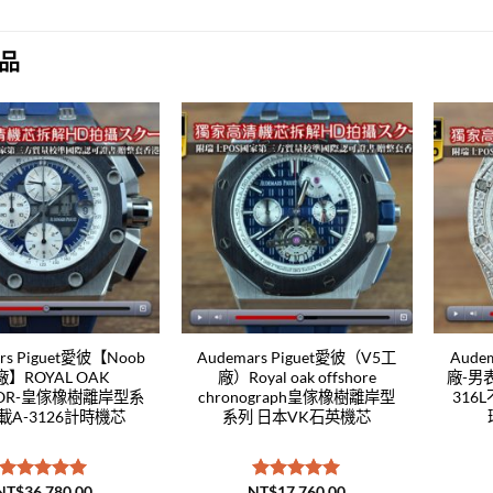
品
Add to
Add to
wishlist
wishlist
rs Piguet愛彼【Noob
Audemars Piguet愛彼（V5工
Aude
】ROYAL OAK
廠）Royal oak offshore
廠-男
HOR-皇傢橡樹離岸型系
chronograph皇傢橡樹離岸型
316
載A-3126計時機芯
系列 日本VK石英機芯
NT$
36,780.00
NT$
17,760.00