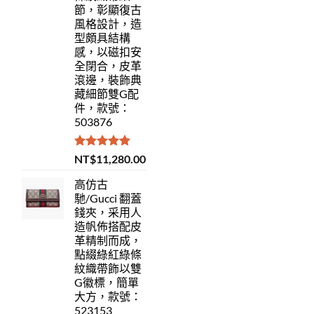
節，彰顯復古
風格設計，造
型頗具結構
感，以磁扣安
全閉合，皮革
滾邊，裝飾典
藏細節雙G配
件，款號：
503876
評分
5.00
NT$
11,280.00
滿分 5
高仿古
馳/Gucci 翻蓋
錢夾，采用人
造帆佈搭配皮
革精制而成，
點綴綠紅綠條
紋織帶飾以雙
G徽標，簡單
大方，款號：
523153