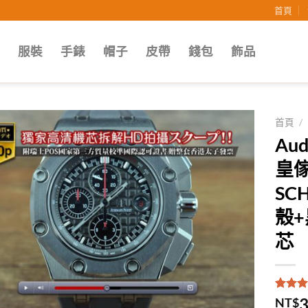
首頁
子
服裝
手錶
帽子
皮帶
錢包
飾品
首頁
/
Au
Add to
皇傢
wishlist
SC
殼+
芯
評分
1
5
3
NT$