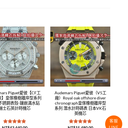
Add to
Add to
wishlist
wishlist
mars Piguet愛彼【CF工
Audemars Piguet愛彼（V5工
表】皇傢橡樹離岸型系列
廠）Royal oak offshore diver
L不銹鋼表殼-鑲嵌滿水鉆
chronograph皇傢橡樹離岸型
瑞士石英計時機芯
系列 潛水計時碼表 日本VK石
英機芯
客服
LINE
NT$
43,440.00
NT$
15,480.00