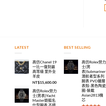
評分
5.00
評分
5.00
分 5
滿分 5
加入購物車
加入購物車
LATEST
BEST SELLING
高仿Chanel 19
高仿Rolex勞
一比一復刻最
士(男
高等級 里外全
表)Submariner
羊皮
潛航者型系列
腕表 PVD鍍層
NT$
15,600.00
表殼-黑色陶瓷
圈-裝載
高仿Rolex勞力
Asian2813機
士(男表)Yacht
芯
Master遊艇名
仕型腕表 不銹