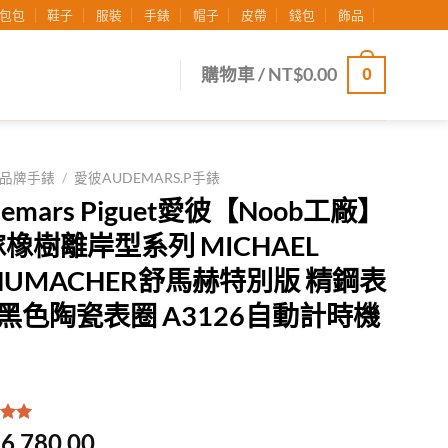
包包
鞋子
服裝
手錶
帽子
皮帶
錢包
飾品
0
購物車 /
NT$
0.00
品牌手錶
/
愛彼AUDEMARS.P手錶
demars Piguet愛彼【Noob工廠】
橡樹離岸型系列 MICHAEL
HUMACHER舒馬赫特別版 精鋼表
黑色陶瓷表圈 A3126自動計時機
.00
/
6,780.00