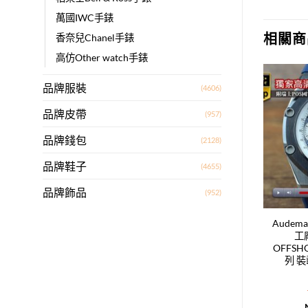
萬國IWC手錶
相關商
香奈兒Chanel手錶
高仿Other watch手錶
品牌服裝
(4606)
Add to
Add to
wishlist
wishlist
品牌皮帶
(957)
品牌錢包
(2128)
品牌鞋子
(4655)
品牌飾品
(952)
s Piguet愛彼（V5工
Audemars Piguet愛彼（V5工
Audema
l oak offshore
廠）Royal oak offshore diver
工廠
graph皇傢橡樹離岸型
chronograph皇傢橡樹離岸型
OFFS
日本VK石英機芯
系列 PVD塗層表殼 日本VK石
列 裝
英機芯
T$
17,760.00
NT$
15,480.00