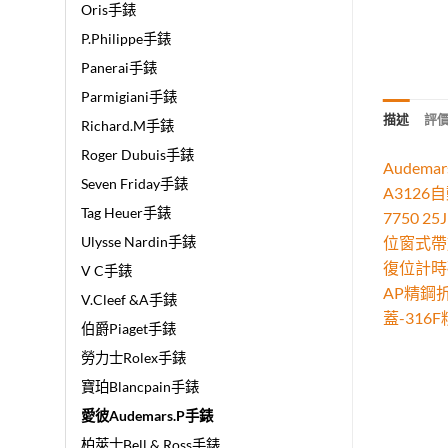
Oris手錶
P.Philippe手錶
Panerai手錶
Parmigiani手錶
描述
評價 
Richard.M手錶
Roger Dubuis手錶
Audem
Seven Friday手錶
A3126
Tag Heuer手錶
7750
位窗式帶
Ulysse Nardin手錶
復位計時
V C手錶
AP精鋼折
V.Cleef &A手錶
蓋-31
伯爵Piaget手錶
勞力士Rolex手錶
寶珀Blancpain手錶
愛彼Audemars.P手錶
柏萊士Bell & Ross手錶