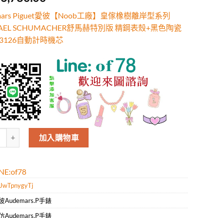
有
位
行評
mars Piguet愛彼【Noob工廠】皇傢橡樹離岸型系列
HAEL SCHUMACHER舒馬赫特別版 精鋼表殼+黑色陶瓷
A3126自動計時機芯
mars Piguet愛彼【Noob工廠】皇傢橡樹離岸型系列 MICHAEL SCH
加入購物車
E:of78
JwTpnygyTj
彼Audemars.P手錶
仿Audemars.P手錶