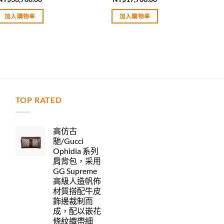
評分
5.00
評分
5.00
滿分 5
滿分 5
加入購物車
加入購物車
TOP RATED
力
高仿古
馳/Gucci
Ophidia 系列
肩背包，采用
GG Supreme
高級人造帆佈
材質搭配牛皮
飾邊裁制而
成，配以嵌花
條紋織帶細