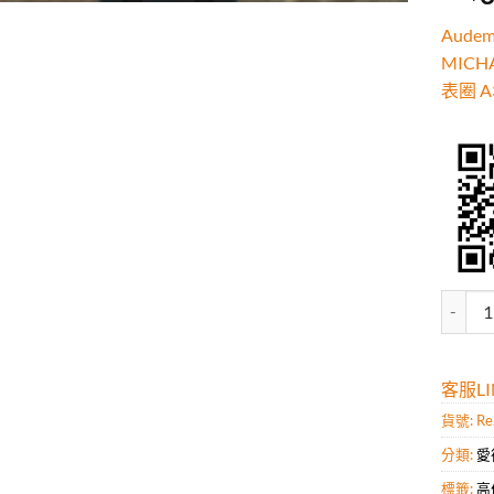
5，已
顧客進
Aude
分
MIC
表圈 
Aude
客服LIN
貨號:
Re
分類:
愛
標籤:
高