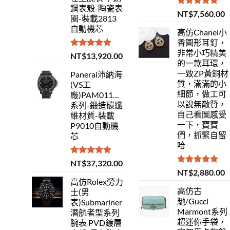
鋼表殼-陶瓷表
評分
5.00
NT$
7,560.00
圈-裝載2813
滿分 5
自動機芯
高仿Chanel小
香圓形耳釘，
非常小巧精美
評分
5.00
NT$
13,920.00
的一款耳環，
滿分 5
一致ZP黃銅材
Panerai沛納海
質，滿滿的小
(VS工
細節，做工可
廠)PAM01118Luminor
以說無敵贊，
系列-鍛造碳纖
自己看圖感受
維材質-裝載
一下，寶寶
P9010自動機
們，抓緊自留
芯
哈
評分
5.00
NT$
37,320.00
滿分 5
評分
5.00
NT$
2,880.00
滿分 5
高仿Rolex勞力
高仿古
士(男
馳/Gucci
表)Submariner
Marmont系列
潛航者型系列
超迷你手袋，
腕表 PVD鍍層