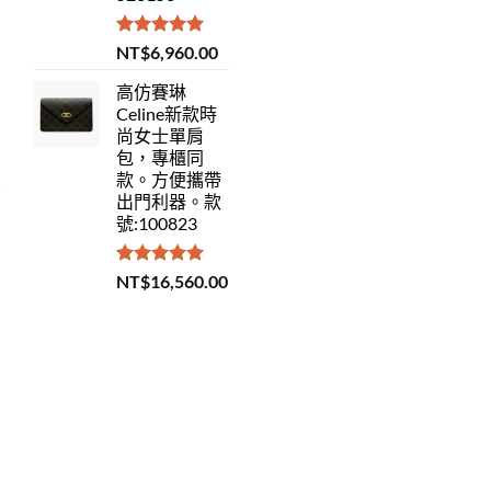
評分
5.00
NT$
6,960.00
滿分 5
高仿賽琳
Celine新款時
尚女士單肩
包，專櫃同
款。方便攜帶
出門利器。款
號:100823
評分
5.00
NT$
16,560.00
滿分 5