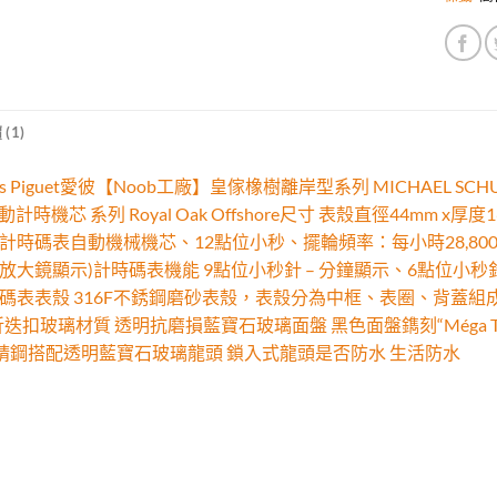
(1)
ars Piguet愛彼【Noob工廠】皇傢橡樹離岸型系列 MICHAEL
自動計時機芯 系列 Royal Oak Offshore尺寸 表殼直徑44mm x
 25J計時碼表自動機械機芯、12點位小秒、擺輪頻率：每小時28,80
放大鏡顯示)計時碼表機能 9點位小秒針 – 分鐘顯示、6點位小秒針 –
碼表表殼 316F不銹鋼磨砂表殼，表殼分為中框、表圈、背蓋組
迭扣玻璃材質 透明抗磨損藍寶石玻璃面盤 黑色面盤鐫刻“Méga Ta
6F精鋼搭配透明藍寶石玻璃龍頭 鎖入式龍頭是否防水 生活防水