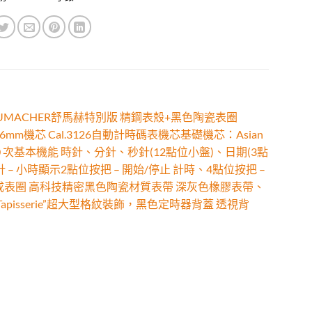
 SCHUMACHER舒馬赫特別版 精鋼表殼+黑色陶瓷表圈
厚度16mm機芯 Cal.3126自動計時碼表機芯基礎機芯：Asian
0 次基本機能 時針、分針、秒針(12點位小盤)、日期(3點
 小時顯示2點位按把 – 開始/停止 計時、4點位按把 –
成表圈 高科技精密黑色陶瓷材質表帶 深灰色橡膠表帶、
pisserie”超大型格紋裝飾，黑色定時器背蓋 透視背