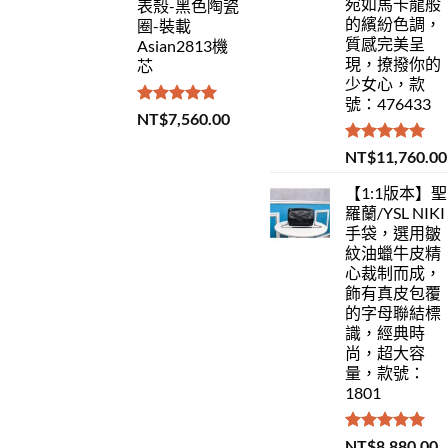
宛如馬卡龍般
表殼-黑色陶瓷
的繽紛色調，
圈-裝載
質感完美呈
Asian2813機
現，撩撥你的
芯
少女心，款
號：476433
評分
5.00
NT$
7,560.00
滿分 5
評分
5.00
NT$
11,760.00
滿分 5
【1:1版本】聖
羅蘭/YSL NIKI
手袋，選用皺
紋油蠟牛皮精
心裁制而成，
飾有真皮包覆
的字母聯結標
識，經典時
尚，超大容
量，款號：
1801
評分
5.00
NT$
8,880.00