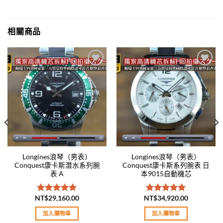
相關商品
Add to
Add to
wishlist
wishlist
Longines浪琴（男表）
Longines浪琴（男表）
Conquest康卡斯潛水系列腕
Conquest康卡斯系列腕表 日
表 A
本9015自動機芯
NT$
29,160.00
NT$
34,920.00
評分
5.00
評分
5.00
滿分 5
滿分 5
加入購物車
加入購物車