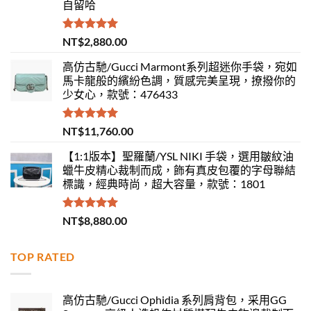
自留哈
評分
5.00
NT$
2,880.00
滿分 5
高仿古馳/Gucci Marmont系列超迷你手袋，宛如
馬卡龍般的繽紛色調，質感完美呈現，撩撥你的
少女心，款號：476433
評分
5.00
NT$
11,760.00
滿分 5
【1:1版本】聖羅蘭/YSL NIKI 手袋，選用皺紋油
蠟牛皮精心裁制而成，飾有真皮包覆的字母聯結
標識，經典時尚，超大容量，款號：1801
評分
5.00
NT$
8,880.00
滿分 5
TOP RATED
高仿古馳/Gucci Ophidia 系列肩背包，采用GG