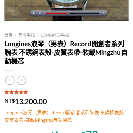
首頁
/
品牌手錶
/
LONGINES手錶
Longines浪琴（男表）Record開創者系列
腕表 不銹鋼表殼-皮質表帶-裝載Mingzhu自
動機芯
評分
1
5.00
/
13,200.00
NT$
5，已有
位
顧客進行評
Longines浪琴（男表）Record開創者系列腕表 不銹鋼表殼-
分
皮質表帶-裝載Mingzhu自動機芯