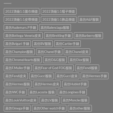
2022頂級1:1圍巾頻道
2022頂級1:1帽子頻道
2022頂級1:1皮帶頻道
2022頂級1:1飾品頻道
高仿A&F服裝
高仿Audemars.P手錶
高仿Balenciaga服裝
高仿Bottega Veneta皮夹
高仿Breitling手錶
高仿Burberry服裝
高仿Bvlgari 手錶
高仿BV服裝
高仿Cartier手錶
高仿Champion服裝
高仿Chanel手錶
高仿Chanel皮夹
高仿ChromeHearts服裝
高仿D&G服裝
高仿Dior服裝
高仿F.Muller手錶
高仿Fear of God FOG服裝
高仿Fendi服裝
高仿Fendi皮夹
高仿Gucci服裝
高仿Gucci皮夹
高仿Hermes手錶
高仿Hermes服裝
高仿Hermes皮夹
高仿Hublot手錶
高仿IWC手錶
高仿Lacoste 服裝
高仿Longines手錶
高仿LouisVuitton皮夹
高仿LV服裝
高仿Moncler服裝
高仿Omega手錶
高仿Other watch手錶
高仿other服裝