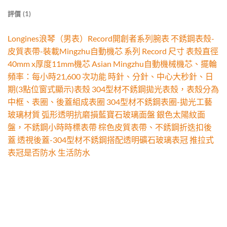
評價 (1)
Longines浪琴（男表）Record開創者系列腕表 不銹鋼表殼-
皮質表帶-裝載Mingzhu自動機芯 系列 Record 尺寸 表殼直徑
40mm x厚度11mm機芯 Asian Mingzhu自動機械機芯、擺輪
頻率：每小時21,600 次功能 時針、分針、中心大秒針、日
期(3點位窗式顯示)表殼 304型材不銹鋼拋光表殼，表殼分為
中框、表圈、後蓋組成表圈 304型材不銹鋼表圈-拋光工藝
玻璃材質 弧形透明抗磨損藍寶石玻璃面盤 銀色太陽紋面
盤，不銹鋼小時時標表帶 棕色皮質表帶、不銹鋼折迭扣後
蓋 透視後蓋-304型材不銹鋼搭配透明礦石玻璃表冠 推拉式
表冠是否防水 生活防水