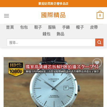
Skip
歡迎訪問高仿奢侈品店
to
content
0
首頁
包包
鞋子
服裝
手錶
帽子
皮帶
錢包
飾品
搜
尋
關
鍵
字:
Add to
wishlist