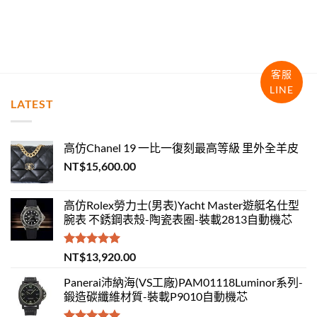
客服
LINE
LATEST
高仿Chanel 19 一比一復刻最高等級 里外全羊皮
NT$
15,600.00
高仿Rolex勞力士(男表)Yacht Master遊艇名仕型
腕表 不銹鋼表殼-陶瓷表圈-裝載2813自動機芯
評分
5.00
NT$
13,920.00
滿分 5
Panerai沛納海(VS工廠)PAM01118Luminor系列-
鍛造碳纖維材質-裝載P9010自動機芯