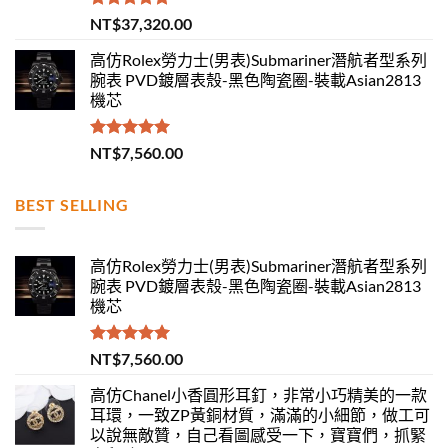
評分
5.00
NT$
37,320.00
滿分 5
高仿Rolex勞力士(男表)Submariner潛航者型系列
腕表 PVD鍍層表殼-黑色陶瓷圈-裝載Asian2813
機芯
評分
5.00
NT$
7,560.00
滿分 5
BEST SELLING
高仿Rolex勞力士(男表)Submariner潛航者型系列
腕表 PVD鍍層表殼-黑色陶瓷圈-裝載Asian2813
機芯
評分
5.00
NT$
7,560.00
滿分 5
高仿Chanel小香圓形耳釘，非常小巧精美的一款
耳環，一致ZP黃銅材質，滿滿的小細節，做工可
以說無敵贊，自己看圖感受一下，寶寶們，抓緊