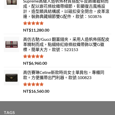
Supreme高級人造帆佈材質搭配牛皮飾邊裁制而
成，配以嵌花條紋織帶細節，彰顯復古風格設
計，造型頗具結構感，以磁扣安全閉合，皮革滾
邊，裝飾典藏細節雙G配件，款號：503876
評分
5.00
NT$
11,280.00
滿分 5
高仿古馳/Gucci 翻蓋錢夾，采用人造帆佈搭配皮
革精制而成，點綴綠紅綠條紋織帶飾以雙G徽
標，簡單大方，款號：523153
評分
5.00
NT$
6,960.00
滿分 5
高仿賽琳Celine新款時尚女士單肩包，專櫃同
款。方便攜帶出門利器。款號:100823
評分
5.00
NT$
16,560.00
滿分 5
TAGS