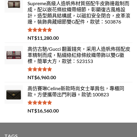
Supreme高級人造帆佈材質搭配牛皮飾邊裁制而
成，配以嵌花條紋織帶細節，彰顯復古風格設
計，造型頗具結構感，以磁扣安全閉合，皮革滾
邊，裝飾典藏細節雙G配件，款號：503876
評分
5.00
NT$
11,280.00
滿分 5
高仿古馳/Gucci 翻蓋錢夾，采用人造帆佈搭配皮
革精制而成，點綴綠紅綠條紋織帶飾以雙G徽
標，簡單大方，款號：523153
評分
5.00
NT$
6,960.00
滿分 5
高仿賽琳Celine新款時尚女士單肩包，專櫃同
款。方便攜帶出門利器。款號:100823
評分
5.00
NT$
16,560.00
滿分 5
TAGS