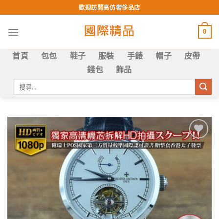
Skip
歡迎訪問高仿奢侈品店
to
content
0
首頁
包包
鞋子
服裝
手錶
帽子
皮帶
錢包
飾品
搜
尋
關
鍵
字:
Add to
wishlist