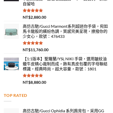
自留哈
評分
5.00
NT$
2,880.00
滿分 5
高仿古馳/Gucci Marmont系列超迷你手袋，宛如
馬卡龍般的繽紛色調，質感完美呈現，撩撥你的
少女心，款號：476433
評分
5.00
NT$
11,760.00
滿分 5
【1:1版本】聖羅蘭/YSL NIKI 手袋，選用皺紋油
蠟牛皮精心裁制而成，飾有真皮包覆的字母聯結
標識，經典時尚，超大容量，款號：1801
評分
5.00
NT$
8,880.00
滿分 5
TOP RATED
高仿古馳/Gucci Ophidia 系列肩背包，采用GG