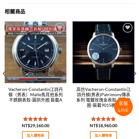
相關商品
Add to
Add to
wishlist
wishlist
Vacheron-Constantin江詩丹
高仿Vacheron-Constantin江
頓（男表）Malte馬耳他系列
詩丹頓(男表)Patrimony傳承
不銹鋼表殼-圓拱外圈 裝載A
系列 電鍍玫瑰金表殼-圓拱外
客服
圈-裝載9015機芯
LINE
NT$
29,160.00
NT$
18,960.00
評分
5.00
評分
5.00
滿分 5
滿分 5
加入購物車
加入購物車