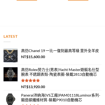
LATEST
高仿Chanel 19 一比一復刻最高等級 里外全羊皮
NT$
15,600.00
高仿Rolex勞力士(男表)Yacht Master遊艇名仕型
腕表 不銹鋼表殼-陶瓷表圈-裝載2813自動機芯
評分
5.00
NT$
13,920.00
滿分 5
Panerai沛納海(VS工廠)PAM01118Luminor系列-
鍛造碳纖維材質-裝載P9010自動機芯