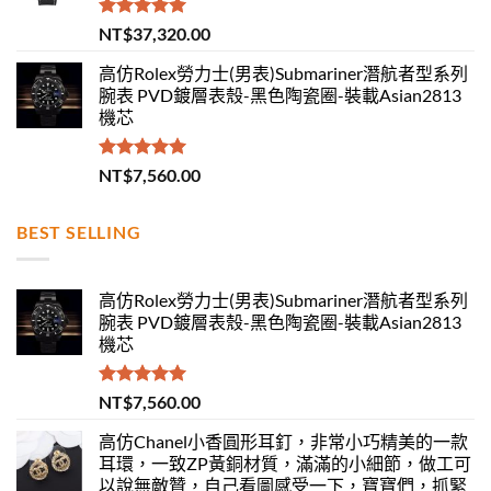
評分
5.00
NT$
37,320.00
滿分 5
高仿Rolex勞力士(男表)Submariner潛航者型系列
腕表 PVD鍍層表殼-黑色陶瓷圈-裝載Asian2813
機芯
評分
5.00
NT$
7,560.00
滿分 5
BEST SELLING
高仿Rolex勞力士(男表)Submariner潛航者型系列
腕表 PVD鍍層表殼-黑色陶瓷圈-裝載Asian2813
機芯
評分
5.00
NT$
7,560.00
滿分 5
高仿Chanel小香圓形耳釘，非常小巧精美的一款
耳環，一致ZP黃銅材質，滿滿的小細節，做工可
以說無敵贊，自己看圖感受一下，寶寶們，抓緊