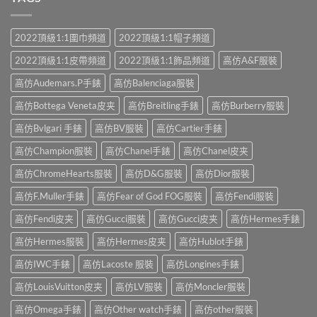
2022頂級1:1圍巾頻道
2022頂級1:1帽子頻道
2022頂級1:1皮帶頻道
2022頂級1:1飾品頻道
高仿A&F服裝
高仿Audemars.P手錶
高仿Balenciaga服裝
高仿Bottega Veneta皮夹
高仿Breitling手錶
高仿Burberry服裝
高仿Bvlgari 手錶
高仿BV服裝
高仿Cartier手錶
高仿Champion服裝
高仿Chanel手錶
高仿Chanel皮夹
高仿ChromeHearts服裝
高仿D&G服裝
高仿Dior服裝
高仿F.Muller手錶
高仿Fear of God FOG服裝
高仿Fendi服裝
高仿Fendi皮夹
高仿Gucci服裝
高仿Gucci皮夹
高仿Hermes手錶
高仿Hermes服裝
高仿Hermes皮夹
高仿Hublot手錶
高仿IWC手錶
高仿Lacoste 服裝
高仿Longines手錶
高仿LouisVuitton皮夹
高仿LV服裝
高仿Moncler服裝
高仿Omega手錶
高仿Other watch手錶
高仿other服裝