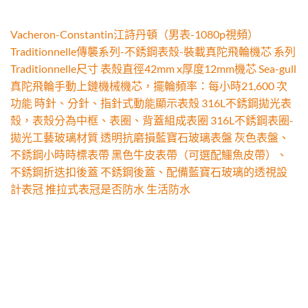
Vacheron-Constantin江詩丹頓（男表-1080p視頻）
Traditionnelle傳襲系列-不銹鋼表殼-裝載真陀飛輪機芯 系列
Traditionnelle尺寸 表殼直徑42mm x厚度12mm機芯 Sea-gull
真陀飛輪手動上鏈機械機芯，擺輪頻率：每小時21,600 次
功能 時針、分針、指針式動能顯示表殼 316L不銹鋼拋光表
殼，表殼分為中框、表圈、背蓋組成表圈 316L不銹鋼表圈-
拋光工藝玻璃材質 透明抗磨損藍寶石玻璃表盤 灰色表盤、
不銹鋼小時時標表帶 黑色牛皮表帶（可選配鱷魚皮帶）、
不銹鋼折迭扣後蓋 不銹鋼後蓋、配備藍寶石玻璃的透視設
計表冠 推拉式表冠是否防水 生活防水