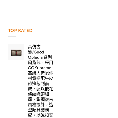
TOP RATED
力
高仿古
馳/Gucci
Ophidia 系列
肩背包，采用
GG Supreme
高級人造帆佈
材質搭配牛皮
飾邊裁制而
成，配以嵌花
條紋織帶細
節，彰顯復古
風格設計，造
型頗具結構
感，以磁扣安