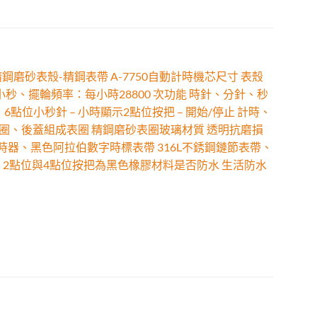
6F精鋼磨砂表殼-精鋼表帶 A-7750自動計時機芯尺寸 表殼
2點位小秒、擺輪頻率：每小時28800 次功能 時針、分針、秒
6點位小秒針 – 小時顯示2點位按把 – 開始/停止 計時、
、表圈、後蓋組成表圈 精鋼磨砂表圈玻璃材質 透明抗磨損
白色定時器、黑色阿拉伯數字時標表帶 316L不銹鋼鏈節表帶、
、2點位與4點位按把為黑色橡膠材料是否防水 生活防水