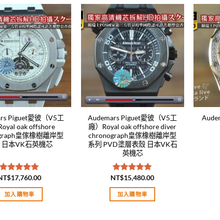
Add to
Add to
wishlist
wishlist
ars Piguet愛彼（V5工
Audemars Piguet愛彼（V5工
Aude
yal oak offshore
廠）Royal oak offshore diver
nograph皇傢橡樹離岸型
chronograph皇傢橡樹離岸型
 日本VK石英機芯
系列 PVD塗層表殼 日本VK石
英機芯
NT$
17,760.00
NT$
15,480.00
評分
5.00
評分
5.00
滿分 5
滿分 5
加入購物車
加入購物車