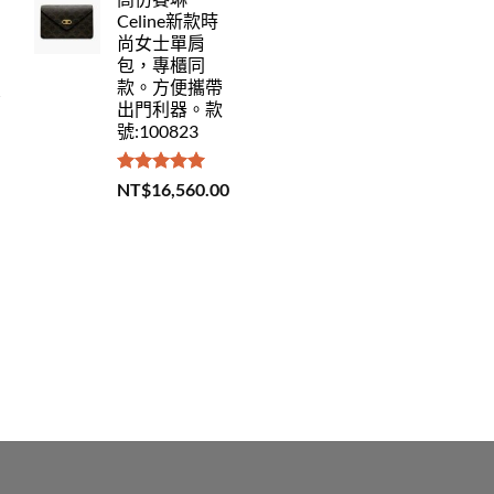
Celine新款時
尚女士單肩
包，專櫃同
款。方便攜帶
出門利器。款
號:100823
評分
5.00
NT$
16,560.00
滿分 5