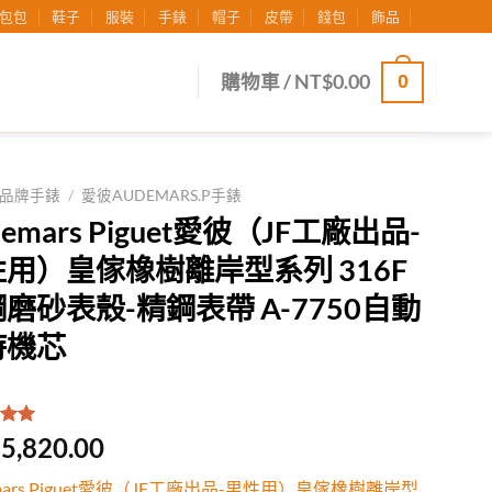
包包
鞋子
服裝
手錶
帽子
皮帶
錢包
飾品
0
購物車 /
NT$
0.00
品牌手錶
/
愛彼AUDEMARS.P手錶
demars Piguet愛彼（JF工廠出品-
用）皇傢橡樹離岸型系列 316F
磨砂表殼-精鋼表帶 A-7750自動
時機芯
.00
/
5,820.00
有
位
行評
mars Piguet愛彼（JF工廠出品-男性用）皇傢橡樹離岸型