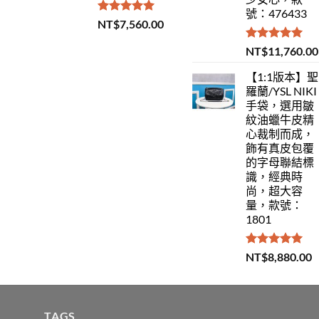
號：476433
評分
5.00
NT$
7,560.00
滿分 5
評分
5.00
NT$
11,760.00
滿分 5
【1:1版本】聖
羅蘭/YSL NIKI
手袋，選用皺
紋油蠟牛皮精
心裁制而成，
飾有真皮包覆
的字母聯結標
識，經典時
尚，超大容
量，款號：
1801
評分
5.00
NT$
8,880.00
滿分 5
TAGS