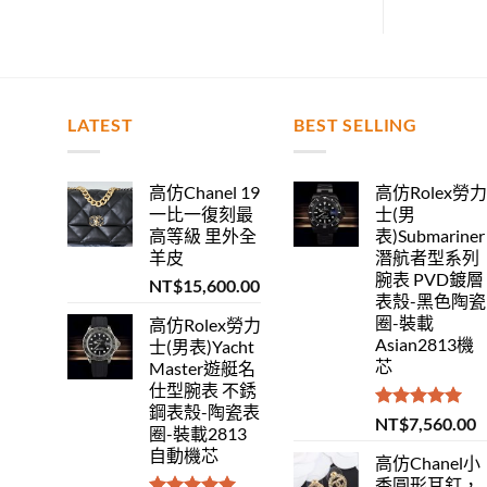
LATEST
BEST SELLING
高仿Chanel 19
高仿Rolex勞
一比一復刻最
士(男
高等級 里外全
表)Submariner
羊皮
潛航者型系列
腕表 PVD鍍層
NT$
15,600.00
表殼-黑色陶瓷
圈-裝載
高仿Rolex勞力
Asian2813機
士(男表)Yacht
芯
Master遊艇名
仕型腕表 不銹
鋼表殼-陶瓷表
評分
5.00
NT$
7,560.00
圈-裝載2813
滿分 5
自動機芯
高仿Chanel小
香圓形耳釘，