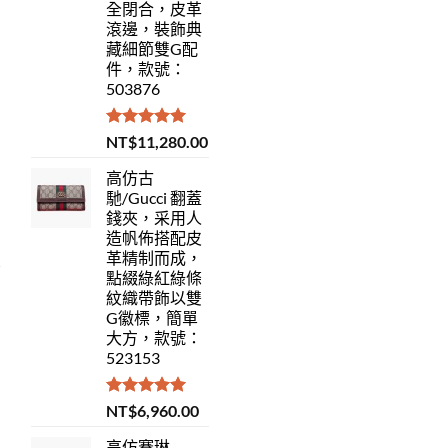
全閉合，皮革
滾邊，裝飾典
藏細節雙G配
件，款號：
503876
評分
5.00
NT$
11,280.00
滿分 5
高仿古
馳/Gucci 翻蓋
錢夾，采用人
造帆佈搭配皮
革精制而成，
點綴綠紅綠條
紋織帶飾以雙
G徽標，簡單
大方，款號：
523153
評分
5.00
NT$
6,960.00
滿分 5
高仿賽琳