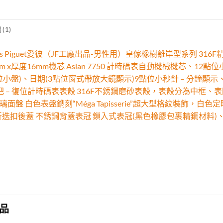
(1)
ars Piguet愛彼（JF工廠出品-男性用）皇傢橡樹離岸型系列 31
m x厚度16mm機芯 Asian 7750 計時碼表自動機械機芯、1
位小盤)、日期(3點位窗式帶放大鏡顯示)9點位小秒針 – 分鐘顯示、
把 – 復位計時碼表表殼 316F不銹鋼磨砂表殼，表殼分為中框
璃面盤 白色表盤鐫刻“Méga Tapisserie”超大型格紋裝飾，
折迭扣後蓋 不銹鋼背蓋表冠 鎖入式表冠(黑色橡膠包裹精鋼材料)
品