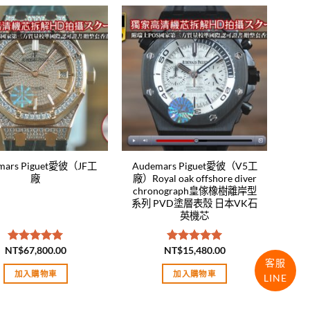
Add to
Add to
wishlist
wishlist
mars Piguet愛彼（JF工
Audemars Piguet愛彼（V5工
廠
廠）Royal oak offshore diver
chronograph皇傢橡樹離岸型
系列 PVD塗層表殼 日本VK石
英機芯
NT$
67,800.00
NT$
15,480.00
評分
5.00
評分
5.00
客服
滿分 5
滿分 5
加入購物車
加入購物車
LINE