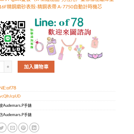
316F精鋼磨砂表殼-精鋼表帶 A-7750自動計時機芯
mars Piguet愛彼（JF工廠出品-男性用）皇傢橡樹離岸型系列 316F精鋼磨
加入購物車
E:of78
vcQlhJcpUD
彼Audemars.P手錶
仿Audemars.P手錶