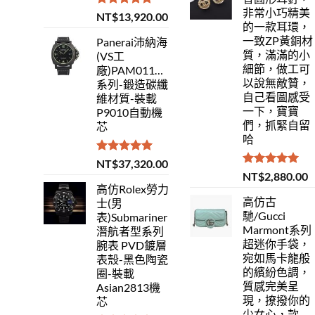
非常小巧精美
評分
5.00
NT$
13,920.00
的一款耳環，
滿分 5
一致ZP黃銅材
Panerai沛納海
質，滿滿的小
(VS工
細節，做工可
廠)PAM01118Luminor
以說無敵贊，
系列-鍛造碳纖
自己看圖感受
維材質-裝載
一下，寶寶
P9010自動機
們，抓緊自留
芯
哈
評分
5.00
NT$
37,320.00
滿分 5
評分
5.00
NT$
2,880.00
滿分 5
高仿Rolex勞力
高仿古
士(男
馳/Gucci
表)Submariner
Marmont系列
潛航者型系列
超迷你手袋，
腕表 PVD鍍層
宛如馬卡龍般
表殼-黑色陶瓷
的繽紛色調，
圈-裝載
質感完美呈
Asian2813機
現，撩撥你的
芯
少女心，款