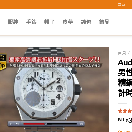
首頁
子
服裝
手錶
帽子
皮帶
錢包
飾品
首頁
/
Au
Add to
男性
wishlist
精鋼
計
評分
1
5
3
NT$
5，已
顧客進
Aude
分