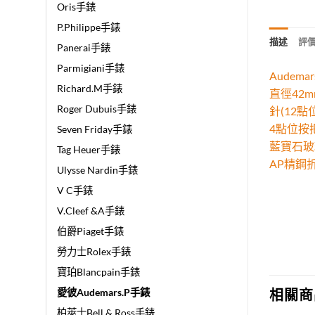
Oris手錶
P.Philippe手錶
描述
評價 
Panerai手錶
Parmigiani手錶
Audem
Richard.M手錶
直徑42m
Roger Dubuis手錶
針(12點
4點位按
Seven Friday手錶
藍寶石玻
Tag Heuer手錶
AP精鋼
Ulysse Nardin手錶
V C手錶
V.Cleef &A手錶
伯爵Piaget手錶
勞力士Rolex手錶
寶珀Blancpain手錶
愛彼Audemars.P手錶
相關商
柏萊士Bell & Ross手錶