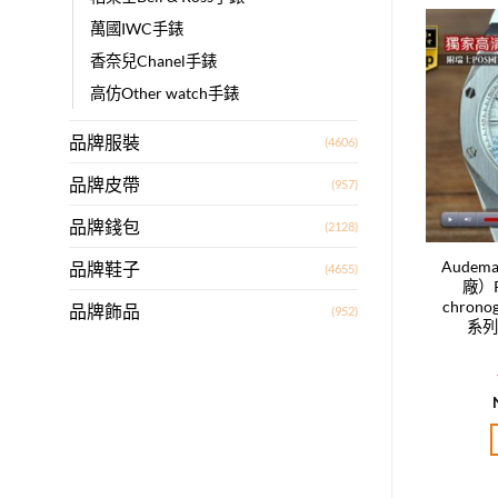
萬國IWC手錶
香奈兒Chanel手錶
Add to
Add to
wishlist
wishlist
高仿Other watch手錶
品牌服裝
(4606)
品牌皮帶
(957)
品牌錢包
(2128)
s Piguet愛彼（Noob
Audemars Piguet愛彼（V5工
Audem
品牌鞋子
(4655)
傢橡樹離岸型系列-陶
廠）Royal oak offshore
廠）Ro
-陶瓷表圈 A-3120
chronograph皇傢橡樹離岸型
chro
品牌飾品
(952)
自動機芯
系列 日本VK石英機芯
系列
T$
61,080.00
NT$
17,760.00
評分
5.00
評分
5.00
分 5
滿分 5
加入購物車
加入購物車