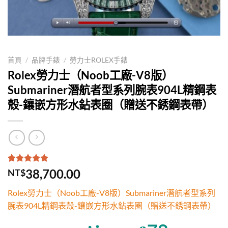
首頁
/
品牌手錶
/
勞力士ROLEX手錶
Rolex勞力士（Noob工廠-V8版）
Submariner潛航者型系列腕表904L精鋼表
殼-鑲嵌方形水鉆表圈（贈送不銹鋼表帶）
評分
1
5.00
/
38,700.00
NT$
5，已有
位
顧客進行評
Rolex勞力士（Noob工廠-V8版）Submariner潛航者型系列
分
腕表904L精鋼表殼-鑲嵌方形水鉆表圈（贈送不銹鋼表帶）