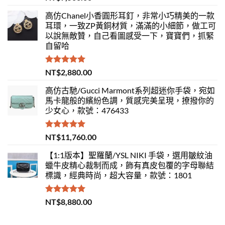
滿分 5
高仿Chanel小香圓形耳釘，非常小巧精美的一款
耳環，一致ZP黃銅材質，滿滿的小細節，做工可
以說無敵贊，自己看圖感受一下，寶寶們，抓緊
自留哈
評分
5.00
NT$
2,880.00
滿分 5
高仿古馳/Gucci Marmont系列超迷你手袋，宛如
馬卡龍般的繽紛色調，質感完美呈現，撩撥你的
少女心，款號：476433
評分
5.00
NT$
11,760.00
滿分 5
【1:1版本】聖羅蘭/YSL NIKI 手袋，選用皺紋油
蠟牛皮精心裁制而成，飾有真皮包覆的字母聯結
標識，經典時尚，超大容量，款號：1801
評分
5.00
NT$
8,880.00
滿分 5