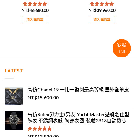
NT$
46,680.00
NT$
39,960.00
評分
5.00
評分
5.00
滿分 5
滿分 5
加入購物車
加入購物車
客服
LINE
LATEST
高仿Chanel 19 一比一復刻最高等級 里外全羊皮
NT$
15,600.00
高仿Rolex勞力士(男表)Yacht Master遊艇名仕型
腕表 不銹鋼表殼-陶瓷表圈-裝載2813自動機芯
評分
5.00
NT$
13,920.00