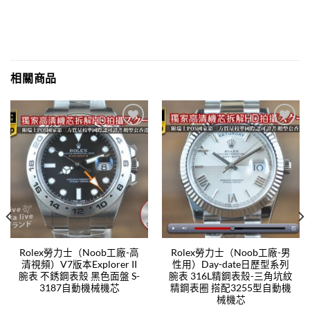
相關商品
Add to
Add to
wishlist
wishlist
Rolex勞力士（Noob工廠-高
Rolex勞力士（Noob工廠-男
清視頻）V7版本Explorer II
性用）Day-date日歷型系列
腕表 不銹鋼表殼 黑色面盤 S-
腕表 316L精鋼表殼-三角坑紋
3187自動機械機芯
精鋼表圈 搭配3255型自動機
械機芯