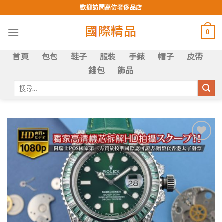
Skip
歡迎訪問高仿奢侈品店
to
content
0
首頁
包包
鞋子
服裝
手錶
帽子
皮帶
錢包
飾品
搜
尋
關
鍵
字:
Add to
wishlist