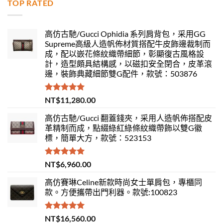
TOP RATED
高仿古馳/Gucci Ophidia 系列肩背包，采用GG
Supreme高級人造帆佈材質搭配牛皮飾邊裁制而
成，配以嵌花條紋織帶細節，彰顯復古風格設
計，造型頗具結構感，以磁扣安全閉合，皮革滾
邊，裝飾典藏細節雙G配件，款號：503876
評分
5.00
NT$
11,280.00
滿分 5
高仿古馳/Gucci 翻蓋錢夾，采用人造帆佈搭配皮
革精制而成，點綴綠紅綠條紋織帶飾以雙G徽
標，簡單大方，款號：523153
評分
5.00
NT$
6,960.00
滿分 5
高仿賽琳Celine新款時尚女士單肩包，專櫃同
款。方便攜帶出門利器。款號:100823
評分
5.00
NT$
16,560.00