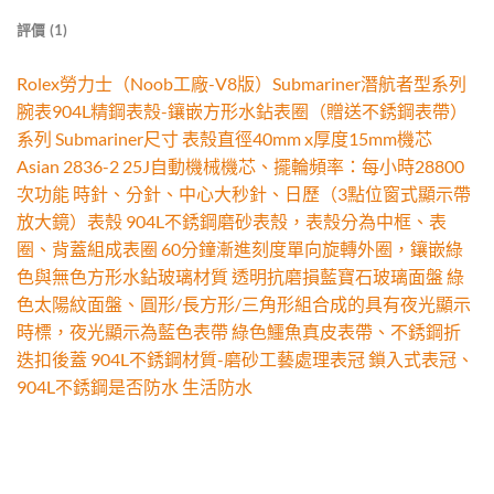
評價 (1)
Rolex勞力士（Noob工廠-V8版）Submariner潛航者型系列
腕表904L精鋼表殼-鑲嵌方形水鉆表圈（贈送不銹鋼表帶）
系列 Submariner尺寸 表殼直徑40mm x厚度15mm機芯
Asian 2836-2 25J自動機械機芯、擺輪頻率：每小時28800
次功能 時針、分針、中心大秒針、日歷（3點位窗式顯示帶
放大鏡）表殼 904L不銹鋼磨砂表殼，表殼分為中框、表
圈、背蓋組成表圈 60分鐘漸進刻度單向旋轉外圈，鑲嵌綠
色與無色方形水鉆玻璃材質 透明抗磨損藍寶石玻璃面盤 綠
色太陽紋面盤、圓形/長方形/三角形組合成的具有夜光顯示
時標，夜光顯示為藍色表帶 綠色鱷魚真皮表帶、不銹鋼折
迭扣後蓋 904L不銹鋼材質-磨砂工藝處理表冠 鎖入式表冠、
904L不銹鋼是否防水 生活防水