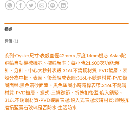
描述
評價 (1)
系列:Oyster尺寸:表殼直徑42mm x 厚度14mm機芯:Asian陀
飛輪自動機械機芯、擺輪頻率：每小時21,600次功能:時
針、分針、中心大秒針表殼:316L不銹鋼材質-PVD鍍層，表
殼分為中框、表圈、後蓋組成表圈:316L不銹鋼材質-PVD鍍
層面盤:黑色磨砂面盤、黑色塗層小時時標表帶:316L不銹鋼
材質-PVD鍍層、蠔式-三排鏈節、折迭扣後蓋:旋入鎖緊、
316L不銹鋼材質-PVD鍍層表冠:鎖入式表冠玻璃材質:透明抗
磨損藍寶石玻璃是否防水:生活防水