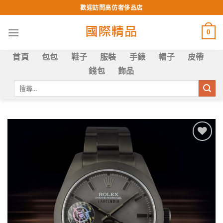
Skip
歡迎訪問高仿奢侈品店
to
content
0
首頁
包包
鞋子
服裝
手錶
帽子
皮帶
錢包
飾品
搜
尋
關
鍵
字:
Add to
wishlist