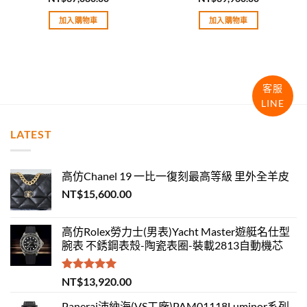
評分
5.00
評分
5.00
滿分 5
滿分 5
加入購物車
加入購物車
客服
LINE
LATEST
高仿Chanel 19 一比一復刻最高等級 里外全羊皮
NT$
15,600.00
高仿Rolex勞力士(男表)Yacht Master遊艇名仕型
腕表 不銹鋼表殼-陶瓷表圈-裝載2813自動機芯
評分
5.00
NT$
13,920.00
滿分 5
Panerai沛納海(VS工廠)PAM01118Luminor系列-