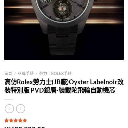
首頁
/
品牌手錶
/
勞力士ROLEX手錶
高仿Rolex勞力士(JB廠)Oyster Labelnoir改
裝特別版 PVD鍍層-裝載陀飛輪自動機芯
評分
1
5.00
/