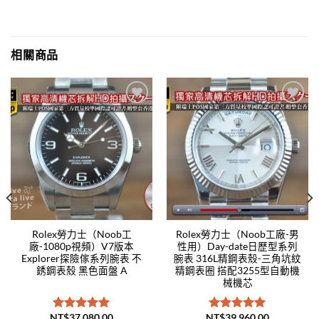
相關商品
Add to
Add to
wishlist
wishlist
Rolex勞力士（Noob工
Rolex勞力士（Noob工廠-男
廠-1080p視頻）V7版本
性用）Day-date日歷型系列
Explorer探險傢系列腕表 不
腕表 316L精鋼表殼-三角坑紋
銹鋼表殼 黑色面盤 A
精鋼表圈 搭配3255型自動機
械機芯
NT$
37,080.00
NT$
39,960.00