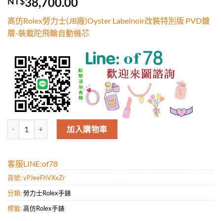
38,700.00
NT$
5，已有
位
顧客進行評
高仿Rolex勞力士(JB廠)Oyster Labelnoir改裝特別版 PVD鍍
分
層-裝載陀飛輪自動機芯
高仿Rolex勞力士(JB廠)Oyster Labelnoir改裝特別版 PVD鍍層-裝
加入購物車
客服LINE:of78
貨號:
yPJeeFhVXxZr
分類:
勞力士Rolex手錶
標籤:
高仿Rolex手錶