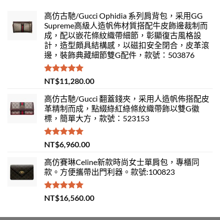
高仿古馳/Gucci Ophidia 系列肩背包，采用GG
Supreme高級人造帆佈材質搭配牛皮飾邊裁制而
成，配以嵌花條紋織帶細節，彰顯復古風格設
計，造型頗具結構感，以磁扣安全閉合，皮革滾
邊，裝飾典藏細節雙G配件，款號：503876
評分
5.00
NT$
11,280.00
滿分 5
高仿古馳/Gucci 翻蓋錢夾，采用人造帆佈搭配皮
革精制而成，點綴綠紅綠條紋織帶飾以雙G徽
標，簡單大方，款號：523153
評分
5.00
NT$
6,960.00
滿分 5
高仿賽琳Celine新款時尚女士單肩包，專櫃同
款。方便攜帶出門利器。款號:100823
評分
5.00
NT$
16,560.00
滿分 5