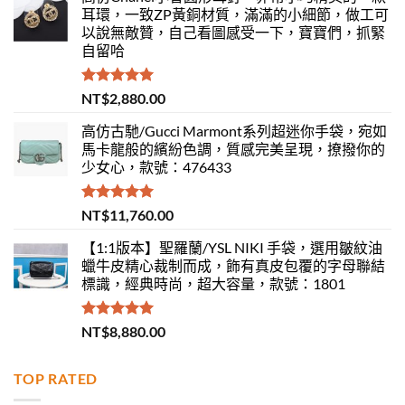
耳環，一致ZP黃銅材質，滿滿的小細節，做工可
以說無敵贊，自己看圖感受一下，寶寶們，抓緊
自留哈
評分
5.00
NT$
2,880.00
滿分 5
高仿古馳/Gucci Marmont系列超迷你手袋，宛如
馬卡龍般的繽紛色調，質感完美呈現，撩撥你的
少女心，款號：476433
評分
5.00
NT$
11,760.00
滿分 5
【1:1版本】聖羅蘭/YSL NIKI 手袋，選用皺紋油
蠟牛皮精心裁制而成，飾有真皮包覆的字母聯結
標識，經典時尚，超大容量，款號：1801
評分
5.00
NT$
8,880.00
滿分 5
TOP RATED