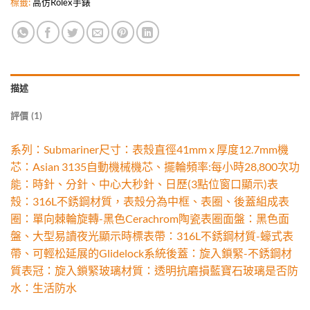
標籤:
高仿Rolex手錶
描述
評價 (1)
系列：Submariner尺寸：表殼直徑41mm x 厚度12.7mm機
芯：Asian 3135自動機械機芯、擺輪頻率:每小時28,800次功
能：時針、分針、中心大秒針、日歷(3點位窗口顯示)表
殼：316L不銹鋼材質，表殼分為中框、表圈、後蓋組成表
圈：單向棘輪旋轉-黑色Cerachrom陶瓷表圈面盤：黑色面
盤、大型易讀夜光顯示時標表帶：316L不銹鋼材質-蠔式表
帶、可輕松延展的Glidelock系統後蓋：旋入鎖緊-不銹鋼材
質表冠：旋入鎖緊玻璃材質：透明抗磨損藍寶石玻璃是否防
水：生活防水