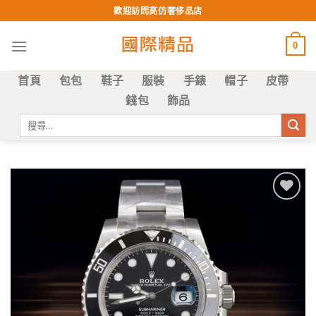
Skip
歡迎訪問高仿奢侈品店
to
content
0
首頁
包包
鞋子
服裝
手錶
帽子
皮帶
錢包
飾品
搜
尋
關
鍵
字:
Add to
wishlist