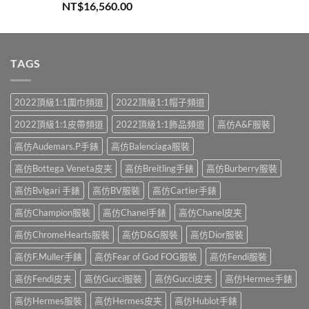
評分
5.00
NT$
16,560.00
滿分 5
TAGS
2022頂級1:1圍巾頻道
2022頂級1:1帽子頻道
2022頂級1:1皮帶頻道
2022頂級1:1飾品頻道
高仿A&F服裝
高仿Audemars.P手錶
高仿Balenciaga服裝
高仿Bottega Veneta皮夹
高仿Breitling手錶
高仿Burberry服裝
高仿Bvlgari 手錶
高仿BV服裝
高仿Cartier手錶
高仿Champion服裝
高仿Chanel手錶
高仿Chanel皮夹
高仿ChromeHearts服裝
高仿D&G服裝
高仿Dior服裝
高仿F.Muller手錶
高仿Fear of God FOG服裝
高仿Fendi服裝
高仿Fendi皮夹
高仿Gucci服裝
高仿Gucci皮夹
高仿Hermes手錶
高仿Hermes服裝
高仿Hermes皮夹
高仿Hublot手錶