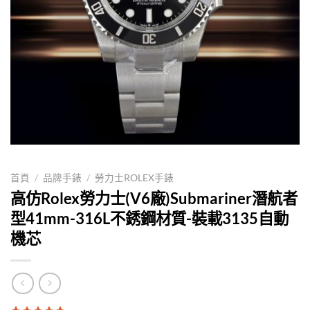
首頁
/
品牌手錶
/
勞力士ROLEX手錶
高仿Rolex勞力士(V6廠)Submariner潛航者
型41mm-316L不銹鋼材質-裝載3135自動
機芯