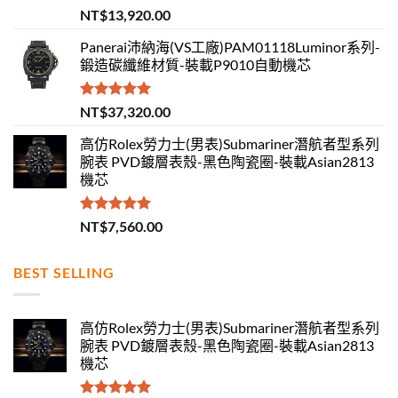
評分
5.00
NT$
13,920.00
滿分 5
Panerai沛納海(VS工廠)PAM01118Luminor系列-
鍛造碳纖維材質-裝載P9010自動機芯
評分
5.00
NT$
37,320.00
滿分 5
高仿Rolex勞力士(男表)Submariner潛航者型系列
腕表 PVD鍍層表殼-黑色陶瓷圈-裝載Asian2813
機芯
評分
5.00
NT$
7,560.00
滿分 5
BEST SELLING
高仿Rolex勞力士(男表)Submariner潛航者型系列
腕表 PVD鍍層表殼-黑色陶瓷圈-裝載Asian2813
機芯