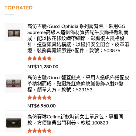
TOP RATED
高仿古馳/Gucci Ophidia 系列肩背包，采用GG
Supreme高級人造帆佈材質搭配牛皮飾邊裁制而
成，配以嵌花條紋織帶細節，彰顯復古風格設
計，造型頗具結構感，以磁扣安全閉合，皮革滾
邊，裝飾典藏細節雙G配件，款號：503876
評分
5.00
NT$
11,280.00
滿分 5
高仿古馳/Gucci 翻蓋錢夾，采用人造帆佈搭配皮
革精制而成，點綴綠紅綠條紋織帶飾以雙G徽
標，簡單大方，款號：523153
評分
5.00
NT$
6,960.00
滿分 5
高仿賽琳Celine新款時尚女士單肩包，專櫃同
款。方便攜帶出門利器。款號:100823