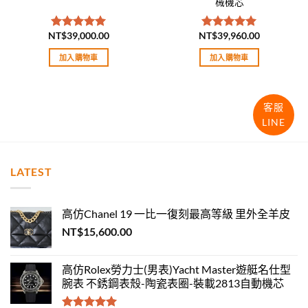
械機芯
NT$
39,000.00
NT$
39,960.00
評分
5.00
評分
5.00
滿分 5
滿分 5
加入購物車
加入購物車
客服
LINE
LATEST
高仿Chanel 19 一比一復刻最高等級 里外全羊皮
NT$
15,600.00
高仿Rolex勞力士(男表)Yacht Master遊艇名仕型
腕表 不銹鋼表殼-陶瓷表圈-裝載2813自動機芯