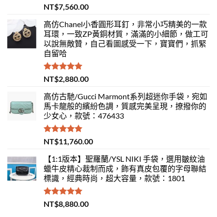
評分
5.00
NT$
7,560.00
滿分 5
高仿Chanel小香圓形耳釘，非常小巧精美的一款
耳環，一致ZP黃銅材質，滿滿的小細節，做工可
以說無敵贊，自己看圖感受一下，寶寶們，抓緊
自留哈
評分
5.00
NT$
2,880.00
滿分 5
高仿古馳/Gucci Marmont系列超迷你手袋，宛如
馬卡龍般的繽紛色調，質感完美呈現，撩撥你的
少女心，款號：476433
評分
5.00
NT$
11,760.00
滿分 5
【1:1版本】聖羅蘭/YSL NIKI 手袋，選用皺紋油
蠟牛皮精心裁制而成，飾有真皮包覆的字母聯結
標識，經典時尚，超大容量，款號：1801
評分
5.00
NT$
8,880.00
滿分 5