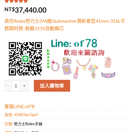
評分
1
5.00
/
37,440.00
NT$
5，已有
位
顧客進行評
高仿Rolex勞力士(V6廠)Submariner潛航者型41mm-316L不
分
銹鋼材質-裝載3135自動機芯
高仿Rolex勞力士(V6廠)Submariner潛航者型41mm-316L不銹鋼材質
加入購物車
客服LINE:of78
貨號:
rEXXiYqxTgwf
分類:
勞力士Rolex手錶