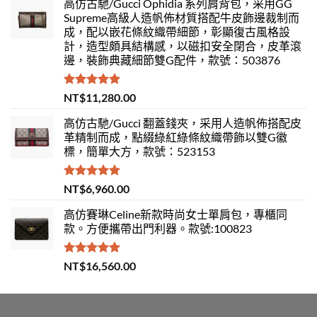
高仿古馳/Gucci Ophidia 系列肩背包，采用GG
Supreme高級人造帆佈材質搭配牛皮飾邊裁制而
成，配以嵌花條紋織帶細節，彰顯復古風格設
計，造型頗具結構感，以磁扣安全閉合，皮革滾
邊，裝飾典藏細節雙G配件，款號：503876
評分
5.00
NT$
11,280.00
滿分 5
高仿古馳/Gucci 翻蓋錢夾，采用人造帆佈搭配皮
革精制而成，點綴綠紅綠條紋織帶飾以雙G徽
標，簡單大方，款號：523153
評分
5.00
NT$
6,960.00
滿分 5
高仿賽琳Celine新款時尚女士單肩包，專櫃同
款。方便攜帶出門利器。款號:100823
評分
5.00
NT$
16,560.00
滿分 5