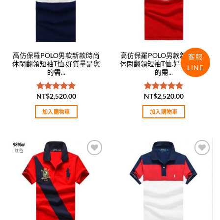
高仿保羅POLO男款新款時尚
高仿保羅POLO男款新款時尚
客服
休閑翻領短袖T恤.好質量是您
休閑翻領短袖T恤.好質量是您
LINE
的需...
的需...
NT$
2,520.00
NT$
2,520.00
評分
5.00
評分
5.00
滿分 5
滿分 5
加入購物車
加入購物車
Add to
Add to
wishlist
wishlist