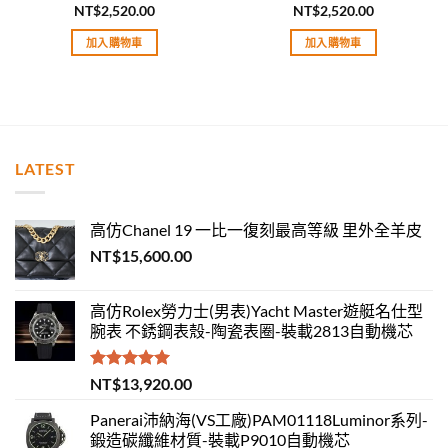
NT$
2,520.00
NT$
2,520.00
評分
5.00
評分
5.00
滿分 5
滿分 5
加入購物車
加入購物車
LATEST
高仿Chanel 19 一比一復刻最高等級 里外全羊皮
NT$
15,600.00
高仿Rolex勞力士(男表)Yacht Master遊艇名仕型
腕表 不銹鋼表殼-陶瓷表圈-裝載2813自動機芯
評分
5.00
NT$
13,920.00
滿分 5
Panerai沛納海(VS工廠)PAM01118Luminor系列-
鍛造碳纖維材質-裝載P9010自動機芯