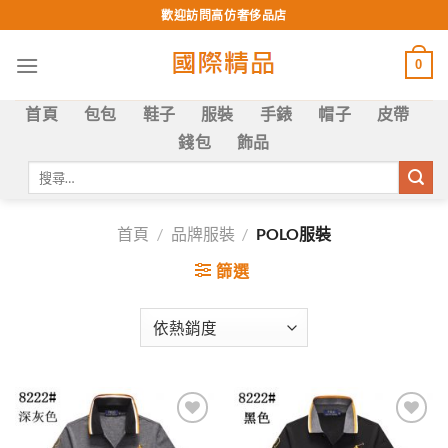
Skip
歡迎訪問高仿奢侈品店
to
content
0
首頁
包包
鞋子
服裝
手錶
帽子
皮帶
錢包
飾品
搜
尋
關
鍵
首頁
/
品牌服裝
/
POLO服裝
字:
篩選
Add to
Add to