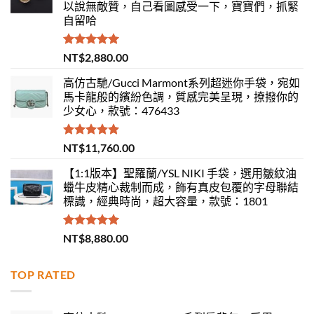
以說無敵贊，自己看圖感受一下，寶寶們，抓緊
自留哈
評分
5.00
NT$
2,880.00
滿分 5
高仿古馳/Gucci Marmont系列超迷你手袋，宛如
馬卡龍般的繽紛色調，質感完美呈現，撩撥你的
少女心，款號：476433
評分
5.00
NT$
11,760.00
滿分 5
【1:1版本】聖羅蘭/YSL NIKI 手袋，選用皺紋油
蠟牛皮精心裁制而成，飾有真皮包覆的字母聯結
標識，經典時尚，超大容量，款號：1801
評分
5.00
NT$
8,880.00
滿分 5
TOP RATED