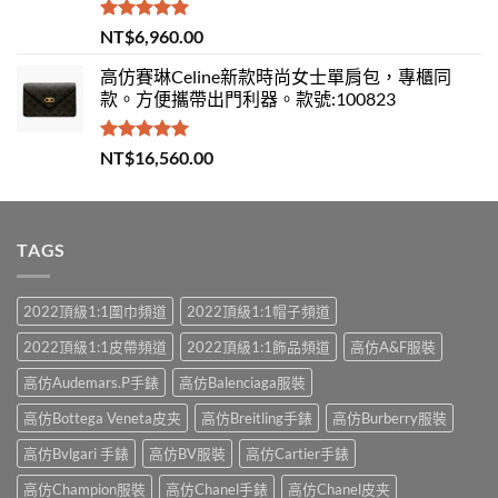
評分
5.00
NT$
6,960.00
滿分 5
高仿賽琳Celine新款時尚女士單肩包，專櫃同
款。方便攜帶出門利器。款號:100823
評分
5.00
NT$
16,560.00
滿分 5
TAGS
2022頂級1:1圍巾頻道
2022頂級1:1帽子頻道
2022頂級1:1皮帶頻道
2022頂級1:1飾品頻道
高仿A&F服裝
高仿Audemars.P手錶
高仿Balenciaga服裝
高仿Bottega Veneta皮夹
高仿Breitling手錶
高仿Burberry服裝
高仿Bvlgari 手錶
高仿BV服裝
高仿Cartier手錶
高仿Champion服裝
高仿Chanel手錶
高仿Chanel皮夹