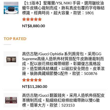
【1:1版本】聖羅蘭/YSL NIKI 手袋，選用皺紋油
蠟牛皮精心裁制而成，飾有真皮包覆的字母聯結
標識，經典時尚，超大容量，款號：1801
評分
5.00
NT$
8,880.00
滿分 5
TOP RATED
高仿古馳/Gucci Ophidia 系列肩背包，采用GG
Supreme高級人造帆佈材質搭配牛皮飾邊裁制而
成，配以嵌花條紋織帶細節，彰顯復古風格設
計，造型頗具結構感，以磁扣安全閉合，皮革滾
邊，裝飾典藏細節雙G配件，款號：503876
評分
5.00
NT$
11,280.00
滿分 5
高仿古馳/Gucci 翻蓋錢夾，采用人造帆佈搭配皮
革精制而成，點綴綠紅綠條紋織帶飾以雙G徽
標，簡單大方，款號：523153