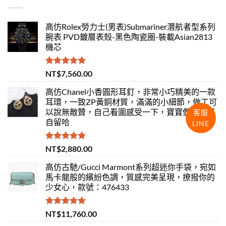
高仿Rolex勞力士(男表)Submariner潛航者型系列
腕表 PVD鍍層表殼-黑色陶瓷圈-裝載Asian2813
機芯
評分
5.00
NT$
7,560.00
滿分 5
高仿Chanel小香圓形耳釘，非常小巧精美的一款
耳環，一致ZP黃銅材質，滿滿的小細節，做工可
以說無敵贊，自己看圖感受一下，寶寶們，抓緊
客服
自留哈
LINE
評分
5.00
NT$
2,880.00
滿分 5
高仿古馳/Gucci Marmont系列超迷你手袋，宛如
馬卡龍般的繽紛色調，質感完美呈現，撩撥你的
少女心，款號：476433
評分
5.00
NT$
11,760.00
滿分 5