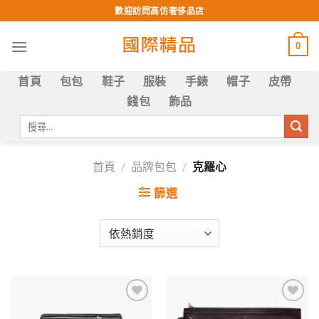
Skip
歡迎訪問高仿奢侈品店
to
content
0
首頁
包包
鞋子
服裝
手錶
帽子
皮帶
錢包
飾品
搜
尋
關
鍵
首頁
/
品牌包包
/
克羅心
字:
篩選
Add to
Add to