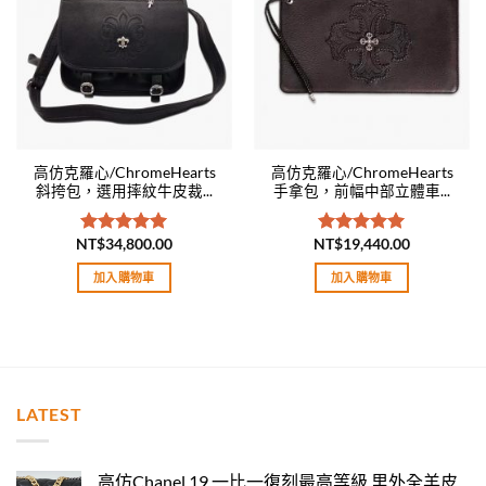
wishlist
wishlist
高仿克羅心/ChromeHearts
高仿克羅心/ChromeHearts
斜挎包，選用摔紋牛皮裁...
手拿包，前幅中部立體車...
NT$
34,800.00
NT$
19,440.00
評分
5.00
評分
5.00
滿分 5
滿分 5
加入購物車
加入購物車
LATEST
高仿Chanel 19 一比一復刻最高等級 里外全羊皮