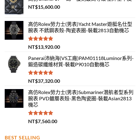
NT$
15,600.00
高仿Rolex勞力士(男表)Yacht Master遊艇名仕型
腕表 不銹鋼表殼-陶瓷表圈-裝載2813自動機芯
評分
5.00
NT$
13,920.00
滿分 5
Panerai沛納海(VS工廠)PAM01118Luminor系列-
鍛造碳纖維材質-裝載P9010自動機芯
評分
5.00
NT$
37,320.00
滿分 5
高仿Rolex勞力士(男表)Submariner潛航者型系列
腕表 PVD鍍層表殼-黑色陶瓷圈-裝載Asian2813
機芯
評分
5.00
NT$
7,560.00
滿分 5
BEST SELLING