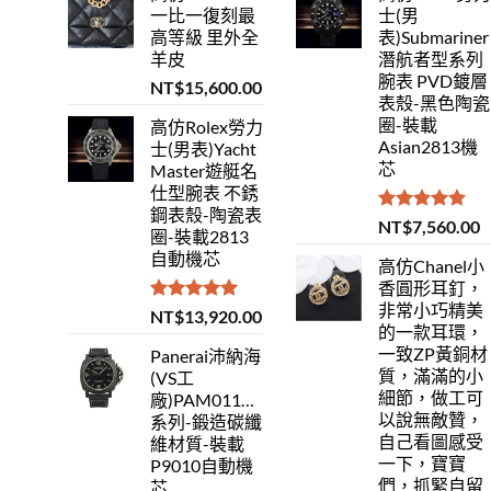
一比一復刻最
士(男
高等級 里外全
表)Submariner
羊皮
潛航者型系列
腕表 PVD鍍層
NT$
15,600.00
表殼-黑色陶瓷
圈-裝載
高仿Rolex勞力
Asian2813機
士(男表)Yacht
芯
Master遊艇名
仕型腕表 不銹
鋼表殼-陶瓷表
評分
5.00
NT$
7,560.00
圈-裝載2813
滿分 5
自動機芯
高仿Chanel小
香圓形耳釘，
非常小巧精美
評分
5.00
NT$
13,920.00
的一款耳環，
滿分 5
一致ZP黃銅材
Panerai沛納海
質，滿滿的小
(VS工
細節，做工可
廠)PAM01118Luminor
以說無敵贊，
系列-鍛造碳纖
自己看圖感受
維材質-裝載
一下，寶寶
P9010自動機
們，抓緊自留
芯