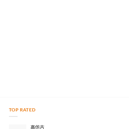
TOP RATED
力
高仿古