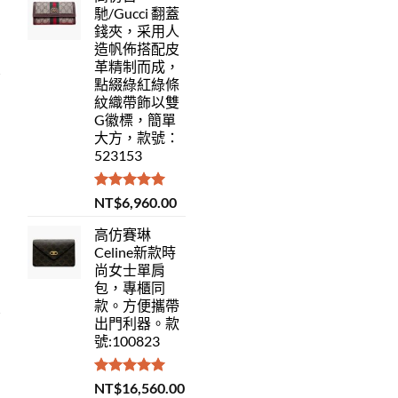
馳/Gucci 翻蓋
錢夾，采用人
造帆佈搭配皮
革精制而成，
點綴綠紅綠條
紋織帶飾以雙
G徽標，簡單
大方，款號：
523153
評分
5.00
NT$
6,960.00
滿分 5
高仿賽琳
Celine新款時
尚女士單肩
包，專櫃同
款。方便攜帶
出門利器。款
號:100823
評分
5.00
NT$
16,560.00