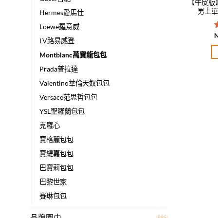
【牛皮版】萬
男士單
Hermes愛馬仕
Loewe羅意威
LV路易威登
Montblanc萬寶龍包包
Prada普拉達
Valentino華倫天奴包包
Versace范思哲包包
YSL聖羅蘭包包
克羅心
寶格麗包包
寶緹嘉包包
巴寶莉包包
巴黎世家
賽琳包包
品牌圍巾
(885)