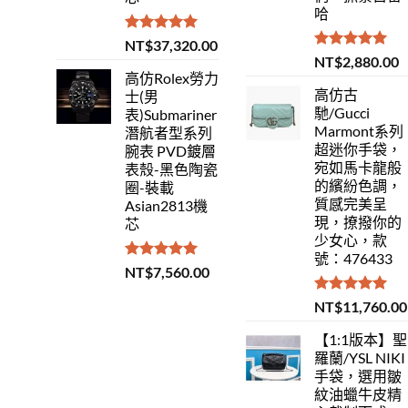
哈
評分
5.00
NT$
37,320.00
滿分 5
評分
5.00
NT$
2,880.00
滿分 5
高仿Rolex勞力
高仿古
士(男
馳/Gucci
表)Submariner
Marmont系列
潛航者型系列
超迷你手袋，
腕表 PVD鍍層
宛如馬卡龍般
表殼-黑色陶瓷
的繽紛色調，
圈-裝載
質感完美呈
Asian2813機
現，撩撥你的
芯
少女心，款
號：476433
評分
5.00
NT$
7,560.00
滿分 5
評分
5.00
NT$
11,760.00
滿分 5
【1:1版本】聖
羅蘭/YSL NIKI
手袋，選用皺
紋油蠟牛皮精