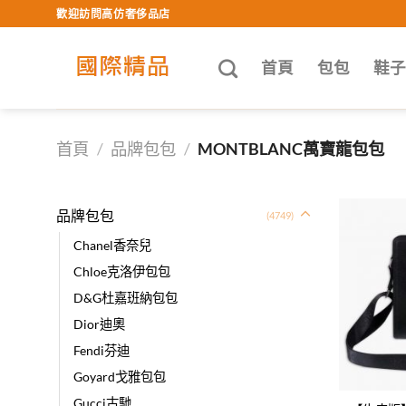
Skip
歡迎訪問高仿奢侈品店
to
content
首頁
包包
鞋
首頁
/
品牌包包
/
MONTBLANC萬寶龍包包
品牌包包
(4749)
Chanel香奈兒
Chloe克洛伊包包
D&G杜嘉班納包包
Dior迪奧
Fendi芬迪
Goyard戈雅包包
Gucci古馳