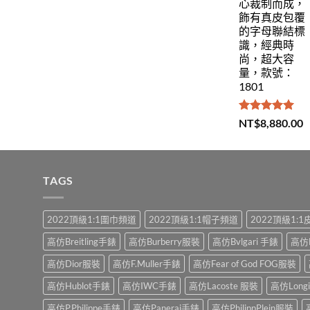
心裁制而成，
飾有真皮包覆
的字母聯結標
識，經典時
尚，超大容
量，款號：
1801
評分
5.00
NT$
8,880.00
滿分 5
TAGS
2022頂級1:1圍巾頻道
2022頂級1:1帽子頻道
2022頂級1:
高仿Breitling手錶
高仿Burberry服裝
高仿Bvlgari 手錶
高仿
高仿Dior服裝
高仿F.Muller手錶
高仿Fear of God FOG服裝
高仿Hublot手錶
高仿IWC手錶
高仿Lacoste 服裝
高仿Long
高仿P.Philippe手錶
高仿Panerai手錶
高仿PhilippPlein服裝