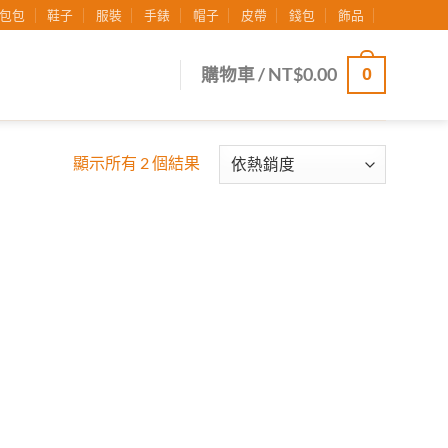
包包
鞋子
服裝
手錶
帽子
皮帶
錢包
飾品
0
購物車 /
NT$
0.00
顯示所有 2 個結果