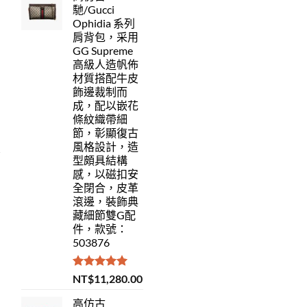
馳/Gucci
Ophidia 系列
肩背包，采用
GG Supreme
高級人造帆佈
材質搭配牛皮
飾邊裁制而
成，配以嵌花
條紋織帶細
節，彰顯復古
風格設計，造
型頗具結構
感，以磁扣安
全閉合，皮革
滾邊，裝飾典
藏細節雙G配
件，款號：
503876
評分
5.00
NT$
11,280.00
滿分 5
高仿古