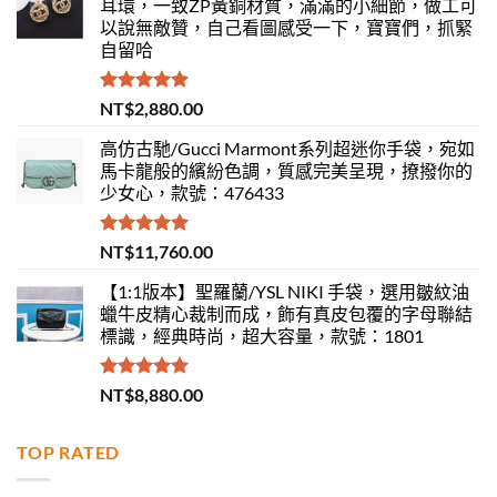
耳環，一致ZP黃銅材質，滿滿的小細節，做工可
以說無敵贊，自己看圖感受一下，寶寶們，抓緊
自留哈
評分
5.00
NT$
2,880.00
滿分 5
高仿古馳/Gucci Marmont系列超迷你手袋，宛如
馬卡龍般的繽紛色調，質感完美呈現，撩撥你的
少女心，款號：476433
評分
5.00
NT$
11,760.00
滿分 5
【1:1版本】聖羅蘭/YSL NIKI 手袋，選用皺紋油
蠟牛皮精心裁制而成，飾有真皮包覆的字母聯結
標識，經典時尚，超大容量，款號：1801
評分
5.00
NT$
8,880.00
滿分 5
TOP RATED