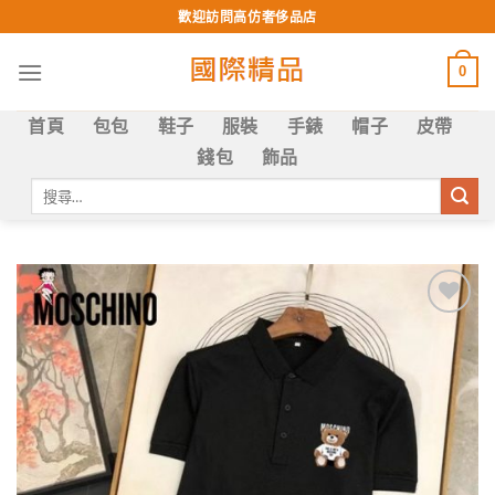
Skip
歡迎訪問高仿奢侈品店
to
content
0
首頁
包包
鞋子
服裝
手錶
帽子
皮帶
錢包
飾品
搜
尋
關
鍵
字:
Add to
wishlist