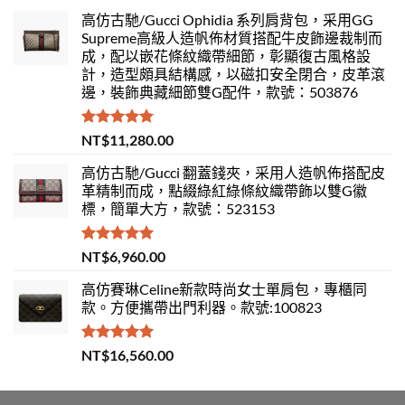
高仿古馳/Gucci Ophidia 系列肩背包，采用GG
Supreme高級人造帆佈材質搭配牛皮飾邊裁制而
成，配以嵌花條紋織帶細節，彰顯復古風格設
計，造型頗具結構感，以磁扣安全閉合，皮革滾
邊，裝飾典藏細節雙G配件，款號：503876
評分
5.00
NT$
11,280.00
滿分 5
高仿古馳/Gucci 翻蓋錢夾，采用人造帆佈搭配皮
革精制而成，點綴綠紅綠條紋織帶飾以雙G徽
標，簡單大方，款號：523153
評分
5.00
NT$
6,960.00
滿分 5
高仿賽琳Celine新款時尚女士單肩包，專櫃同
款。方便攜帶出門利器。款號:100823
評分
5.00
NT$
16,560.00
滿分 5