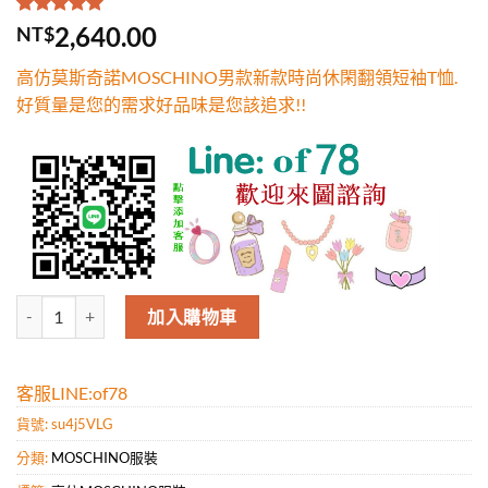
評分
1
5.00
/
2,640.00
NT$
5，已有
位
顧客進行評
高仿莫斯奇諾MOSCHINO男款新款時尚休閑翻領短袖T恤.
分
好質量是您的需求好品味是您該追求!!
高仿莫斯奇諾MOSCHINO男款新款時尚休閑翻領短袖T恤.好質量是您的
加入購物車
客服LINE:of78
貨號:
su4j5VLG
分類:
MOSCHINO服裝