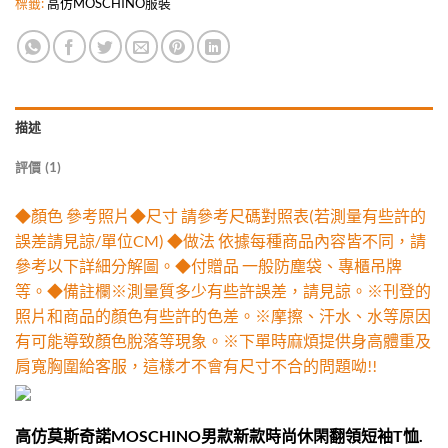
標籤:
高仿MOSCHINO服裝
描述
評價 (1)
◆顏色 參考照片◆尺寸 請參考尺碼對照表(若測量有些許的
誤差請見諒/單位CM) ◆做法 依據每種商品內容皆不同，請
參考以下詳細分解圖。◆付贈品 一般防塵袋、專櫃吊牌
等。◆備註欄※測量質多少有些許誤差，請見諒。※刊登的
照片和商品的顏色有些許的色差。※摩擦、汗水、水等原因
有可能導致顏色脫落等現象。※下單時麻煩提供身高體重及
肩寬胸圍給客服，這樣才不會有尺寸不合的問題呦!!
高仿莫斯奇諾MOSCHINO男款新款時尚休閑翻領短袖T恤.