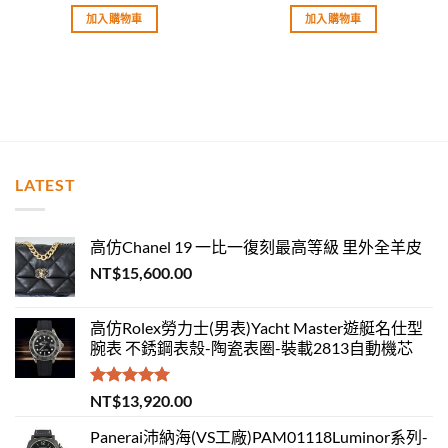
滿分 5
滿分 5
加入購物車
加入購物車
LATEST
高仿Chanel 19 一比一復刻最高等級 里外全羊皮
NT$
15,600.00
高仿Rolex勞力士(男表)Yacht Master遊艇名仕型
腕表 不銹鋼表殼-陶瓷表圈-裝載2813自動機芯
評分
5.00
NT$
13,920.00
滿分 5
Panerai沛納海(VS工廠)PAM01118Luminor系列-