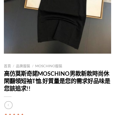
首頁
/
品牌服裝
/
MOSCHINO服裝
高仿莫斯奇諾MOSCHINO男款新款時尚休
閑翻領短袖T恤.好質量是您的需求好品味是
您該追求!!