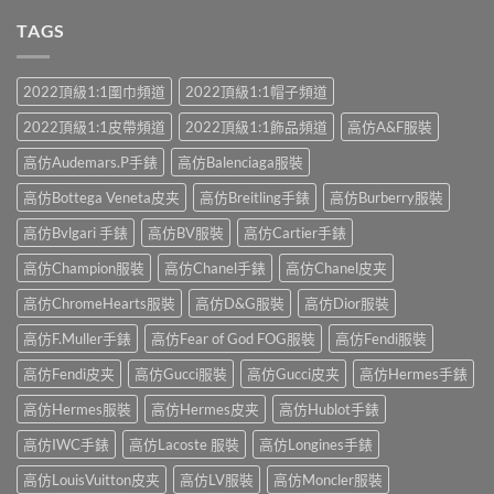
TAGS
2022頂級1:1圍巾頻道
2022頂級1:1帽子頻道
2022頂級1:1皮帶頻道
2022頂級1:1飾品頻道
高仿A&F服裝
高仿Audemars.P手錶
高仿Balenciaga服裝
高仿Bottega Veneta皮夹
高仿Breitling手錶
高仿Burberry服裝
高仿Bvlgari 手錶
高仿BV服裝
高仿Cartier手錶
高仿Champion服裝
高仿Chanel手錶
高仿Chanel皮夹
高仿ChromeHearts服裝
高仿D&G服裝
高仿Dior服裝
高仿F.Muller手錶
高仿Fear of God FOG服裝
高仿Fendi服裝
高仿Fendi皮夹
高仿Gucci服裝
高仿Gucci皮夹
高仿Hermes手錶
高仿Hermes服裝
高仿Hermes皮夹
高仿Hublot手錶
高仿IWC手錶
高仿Lacoste 服裝
高仿Longines手錶
高仿LouisVuitton皮夹
高仿LV服裝
高仿Moncler服裝