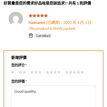
好質量是您的需求好品味是您該追求!!
共有 1 則評價
評分
5
滿
Nathaniel
(已購買)
–
2022 年 4 月 3 日
分 5
The product is firmly packed.
1 product
新增評價
您的評分
*
1
2
3
4
5
您的評價
*