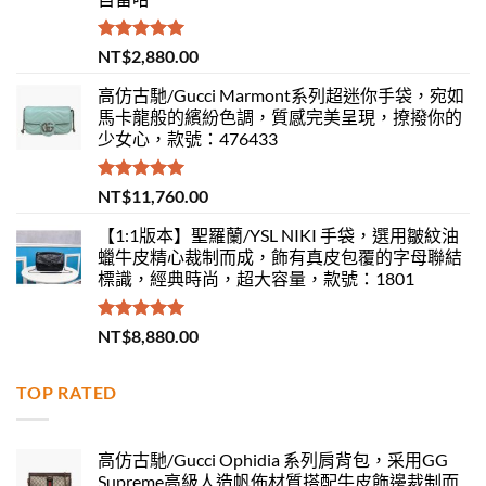
評分
5.00
NT$
2,880.00
滿分 5
高仿古馳/Gucci Marmont系列超迷你手袋，宛如
馬卡龍般的繽紛色調，質感完美呈現，撩撥你的
少女心，款號：476433
評分
5.00
NT$
11,760.00
滿分 5
【1:1版本】聖羅蘭/YSL NIKI 手袋，選用皺紋油
蠟牛皮精心裁制而成，飾有真皮包覆的字母聯結
標識，經典時尚，超大容量，款號：1801
評分
5.00
NT$
8,880.00
滿分 5
TOP RATED
高仿古馳/Gucci Ophidia 系列肩背包，采用GG
Supreme高級人造帆佈材質搭配牛皮飾邊裁制而