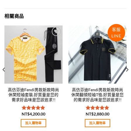
相關商品
客服
LINE
Add to
Add to
wishlist
wishlist
高仿芬迪Fendi男款新款時尚
高仿芬迪Fendi男款新款時尚
休閑短袖套裝.好質量是您的
休閑翻領短袖T恤.好質量是您
需求好品味是您該追求!!
的需求好品味是您該追求!!
NT$
4,200.00
NT$
2,880.00
評分
5.00
評分
5.00
滿分 5
滿分 5
加入購物車
加入購物車