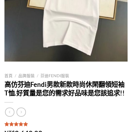
首頁
/
品牌服裝
/
芬迪FENDI服裝
高仿芬迪Fendi男款新款時尚休閑翻領短袖
T恤.好質量是您的需求好品味是您該追求!!
評分
1
5.00
/