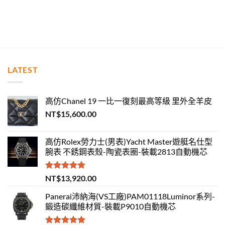
LATEST
高仿Chanel 19 一比一復刻最高等級 里外全羊皮
NT$
15,600.00
高仿Rolex勞力士(男表)Yacht Master遊艇名仕型
腕表 不銹鋼表殼-陶瓷表圈-裝載2813自動機芯
評分
5.00
NT$
13,920.00
滿分 5
Panerai沛納海(VS工廠)PAM01118Luminor系列-
鍛造碳纖維材質-裝載P9010自動機芯