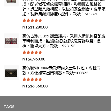
成，配以嵌花條紋織帶細節，彰顯復古風格設
計，造型頗具結構感，以磁扣安全閉合，皮革滾
邊，裝飾典藏細節雙G配件，款號：503876
評分
5.00
NT$
11,280.00
滿分 5
高仿古馳/Gucci 翻蓋錢夾，采用人造帆佈搭配皮
革精制而成，點綴綠紅綠條紋織帶飾以雙G徽
標，簡單大方，款號：523153
評分
5.00
NT$
6,960.00
滿分 5
高仿賽琳Celine新款時尚女士單肩包，專櫃同
款。方便攜帶出門利器。款號:100823
評分
5.00
NT$
16,560.00
滿分 5
TAGS