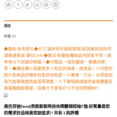
描述
評價 (1)
◆顏色 參考照片◆尺寸 請參考尺碼對照表(若測量有些許的
誤差請見諒/單位CM) ◆做法 依據每種商品內容皆不同，請
參考以下詳細分解圖。◆付贈品 一般防塵袋、專櫃吊牌
等。◆備註欄※測量質多少有些許誤差，請見諒。※刊登的
照片和商品的顏色有些許的色差。※摩擦、汗水、水等原因
有可能導致顏色脫落等現象。※下單時麻煩提供身高體重及
肩寬胸圍給客服，這樣才不會有尺寸不合的問題呦!!
高仿芬迪Fendi男款新款時尚休閑翻領短袖T恤.好質量是您
的需求好品味是您該追求!!
共有 1 則評價