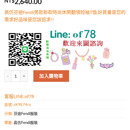
2,640.00
NT$
5，已有
位
顧客進行評
高仿芬迪Fendi男款新款時尚休閑翻領短袖T恤.好質量是您的
分
需求好品味是您該追求!!
高仿芬迪Fendi男款新款時尚休閑翻領短袖T恤.好質量是您的需求好品味
加入購物車
客服LINE:of78
貨號:
sK9E74cy
分類:
芬迪Fendi服裝
標籤:
高仿Fendi服裝