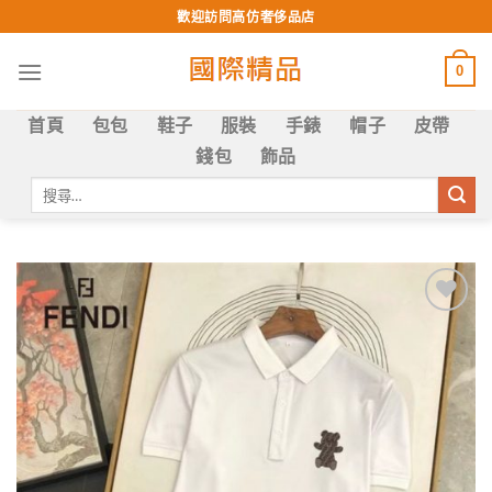
Skip
歡迎訪問高仿奢侈品店
to
content
0
首頁
包包
鞋子
服裝
手錶
帽子
皮帶
錢包
飾品
搜
尋
關
鍵
字:
Add to
wishlist