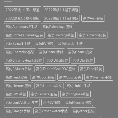
2022頂級1:1圍巾頻道
2022頂級1:1帽子頻道
2022頂級1:1皮帶頻道
2022頂級1:1飾品頻道
高仿A&F服裝
高仿Audemars.P手錶
高仿Balenciaga服裝
高仿Bottega Veneta皮夹
高仿Breitling手錶
高仿Burberry服裝
高仿Bvlgari 手錶
高仿BV服裝
高仿Cartier手錶
高仿Champion服裝
高仿Chanel手錶
高仿Chanel皮夹
高仿ChromeHearts服裝
高仿D&G服裝
高仿Dior服裝
高仿F.Muller手錶
高仿Fear of God FOG服裝
高仿Fendi服裝
高仿Fendi皮夹
高仿Gucci服裝
高仿Gucci皮夹
高仿Hermes手錶
高仿Hermes服裝
高仿Hermes皮夹
高仿Hublot手錶
高仿IWC手錶
高仿Lacoste 服裝
高仿Longines手錶
高仿LouisVuitton皮夹
高仿LV服裝
高仿Moncler服裝
高仿Omega手錶
高仿Other watch手錶
高仿other服裝