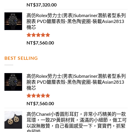
評分
5.00
NT$
37,320.00
滿分 5
高仿Rolex勞力士(男表)Submariner潛航者型系列
腕表 PVD鍍層表殼-黑色陶瓷圈-裝載Asian2813
機芯
評分
5.00
NT$
7,560.00
滿分 5
BEST SELLING
高仿Rolex勞力士(男表)Submariner潛航者型系列
腕表 PVD鍍層表殼-黑色陶瓷圈-裝載Asian2813
機芯
評分
5.00
NT$
7,560.00
滿分 5
高仿Chanel小香圓形耳釘，非常小巧精美的一款
耳環，一致ZP黃銅材質，滿滿的小細節，做工可
以說無敵贊，自己看圖感受一下，寶寶們，抓緊
自留哈