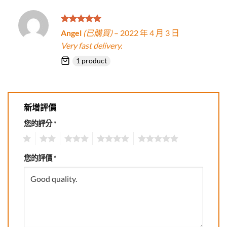
評分
5
滿
Angel
(已購買)
–
2022 年 4 月 3 日
分 5
Very fast delivery.
1 product
新增評價
您的評分
*
1
2
3
4
5
您的評價
*