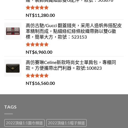
評分
5.00
NT$
11,280.00
滿分 5
高仿古馳/Gucci 翻蓋錢夾，采用人造帆佈搭配皮
革精制而成，點綴綠紅綠條紋織帶飾以雙G徽
標，簡單大方，款號：523153
評分
5.00
NT$
6,960.00
滿分 5
高仿賽琳Celine新款時尚女士單肩包，專櫃同
款。方便攜帶出門利器。款號:100823
評分
5.00
NT$
16,560.00
滿分 5
TAGS
2022頂級1:1圍巾頻道
2022頂級1:1帽子頻道