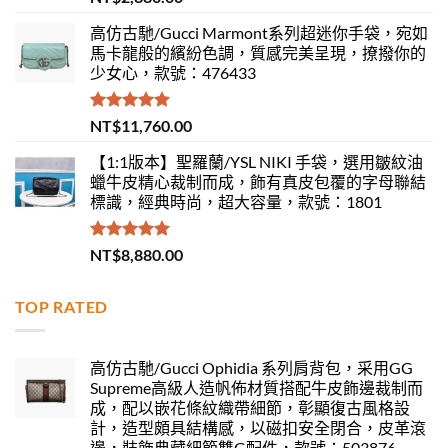
滿分 5
高仿古馳/Gucci Marmont系列超迷你手袋，宛如
馬卡龍般的繽紛色調，質感完美呈現，撩撥你的
少女心，款號：476433
評分
5.00
NT$
11,760.00
滿分 5
【1:1版本】聖羅蘭/YSL NIKI 手袋，選用皺紋油
蠟牛皮精心裁制而成，飾有真皮包覆的字母聯結
標識，經典時尚，超大容量，款號：1801
評分
5.00
NT$
8,880.00
滿分 5
TOP RATED
高仿古馳/Gucci Ophidia 系列肩背包，采用GG
Supreme高級人造帆佈材質搭配牛皮飾邊裁制而
成，配以嵌花條紋織帶細節，彰顯復古風格設
計，造型頗具結構感，以磁扣安全閉合，皮革滾
邊，裝飾典藏細節雙G配件，款號：503876