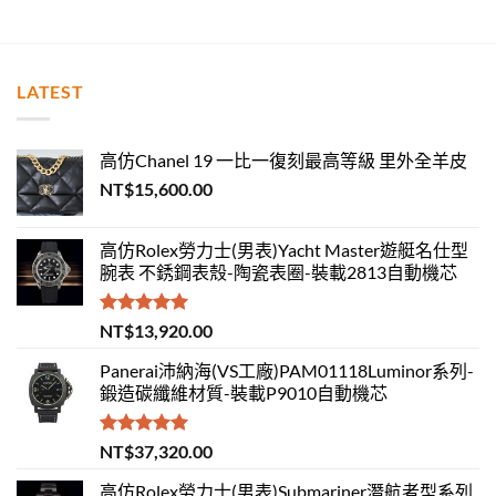
LATEST
高仿Chanel 19 一比一復刻最高等級 里外全羊皮
NT$
15,600.00
高仿Rolex勞力士(男表)Yacht Master遊艇名仕型
腕表 不銹鋼表殼-陶瓷表圈-裝載2813自動機芯
評分
5.00
NT$
13,920.00
滿分 5
Panerai沛納海(VS工廠)PAM01118Luminor系列-
鍛造碳纖維材質-裝載P9010自動機芯
評分
5.00
NT$
37,320.00
滿分 5
高仿Rolex勞力士(男表)Submariner潛航者型系列