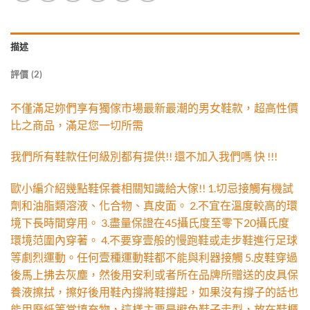
描述
評價 (2)
不僅滿足妳們享有獨傢市場最新最潮的男女鞋款，超高性價
比之商品，滿足您一切所需
我們所有鞋款任何級別都有提供!! 還不加入我們嗎 快 !!!
歐小編介紹幾點鞋保養相關知識給大傢!! 1.切忌接觸有機試
劑和油脂類溶液、化合物、真皮面。 2.不宜在溫度較高的環
境下長時間穿用。 3.盡量保證在45攝氏度至零下20攝氏度
環境范圍內穿著。 4.不要穿壹般的慢跑鞋或走步鞋進行足球
等劇烈運動。任何壹種運動鞋都不能與利器接觸 5.皮鞋穿過
後馬上拂去灰塵，然後用安利或者所在品牌所贈送的皮具保
養液擦拭，擦好後用鞋內撐將鞋撐起，如果沒有撐子的話也
能用廢紙等當填充物，這樣主要是避免鞋子走型，放在鞋櫃