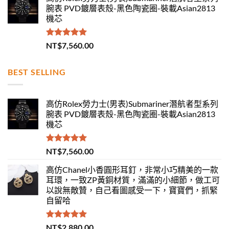
腕表 PVD鍍層表殼-黑色陶瓷圈-裝載Asian2813
機芯
評分
5.00
NT$
7,560.00
滿分 5
BEST SELLING
高仿Rolex勞力士(男表)Submariner潛航者型系列
腕表 PVD鍍層表殼-黑色陶瓷圈-裝載Asian2813
機芯
評分
5.00
NT$
7,560.00
滿分 5
高仿Chanel小香圓形耳釘，非常小巧精美的一款
耳環，一致ZP黃銅材質，滿滿的小細節，做工可
以說無敵贊，自己看圖感受一下，寶寶們，抓緊
自留哈
評分
5.00
NT$
2,880.00