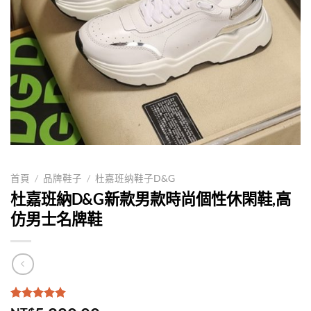
首頁
/
品牌鞋子
/
杜嘉班纳鞋子D&G
杜嘉班納D&G新款男款時尚個性休閑鞋,高
仿男士名牌鞋
評分
2
5.00
/