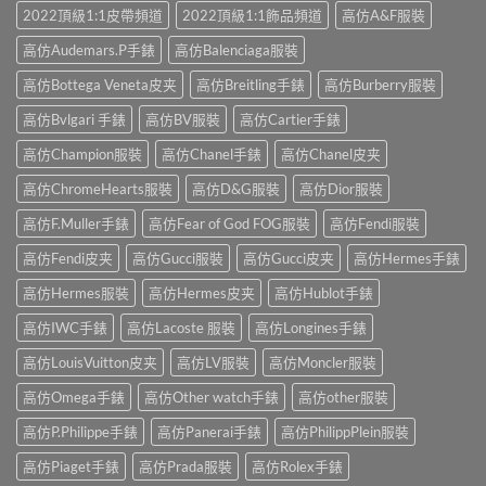
2022頂級1:1皮帶頻道
2022頂級1:1飾品頻道
高仿A&F服裝
高仿Audemars.P手錶
高仿Balenciaga服裝
高仿Bottega Veneta皮夹
高仿Breitling手錶
高仿Burberry服裝
高仿Bvlgari 手錶
高仿BV服裝
高仿Cartier手錶
高仿Champion服裝
高仿Chanel手錶
高仿Chanel皮夹
高仿ChromeHearts服裝
高仿D&G服裝
高仿Dior服裝
高仿F.Muller手錶
高仿Fear of God FOG服裝
高仿Fendi服裝
高仿Fendi皮夹
高仿Gucci服裝
高仿Gucci皮夹
高仿Hermes手錶
高仿Hermes服裝
高仿Hermes皮夹
高仿Hublot手錶
高仿IWC手錶
高仿Lacoste 服裝
高仿Longines手錶
高仿LouisVuitton皮夹
高仿LV服裝
高仿Moncler服裝
高仿Omega手錶
高仿Other watch手錶
高仿other服裝
高仿P.Philippe手錶
高仿Panerai手錶
高仿PhilippPlein服裝
高仿Piaget手錶
高仿Prada服裝
高仿Rolex手錶