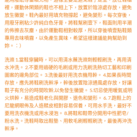
裡，運動休閑類的鞋也不相上下，放置於陰涼處存放，避免
放生黴變。鞋內最好用填充物撐起，避免變形。每次穿後，
用廢牙刷粘少許純白色牙膏，將鞋幫刷壹下，鞋面則用半潮
的佈擦去灰塵，由於運動鞋相對較厚，所以穿後噴壹點鞋類
專用去味噴霧，以免產生異味，希望這樣建議能夠幫助到
妳。：）
洗滌 1.當鞋穿臟時，可以用清水蘸洗滌劑輕輕刷洗，再用清
水沖洗。 2.不要用過硬的毛刷或用力洗刷洗熱切工藝和印刷
圖案的邊角部位。 3.洗後最好用洗衣機甩幹。 4.如果長時間
存放，應先將鞋刷洗幹凈，幹後放置陰涼通風處存放，好讓
鞋子有充分的時間吹幹,以免發生黴變。 5.切忌使用暖氣或明
火烘幹，易造成鞋老化與開膠、退色和變形。 6. 7.跑鞋上的
尼龍網眼佈及人造鞣皮相對容易保養，可用水手洗，最好不
要用洗衣機洗或用水浸泡。 8.將鞋和鞋帶分開用中性肥皂/
粉水洗。洗鞋時取出鞋墊、用軟毛刷輕輕刷洗，最後再沖洗
幹凈。