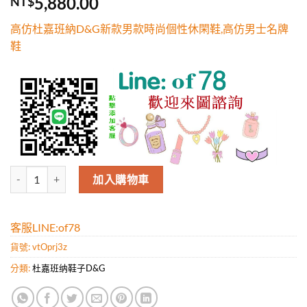
5,880.00
NT$
5，已有
位
顧客進行評
高仿杜嘉班納D&G新款男款時尚個性休閑鞋,高仿男士名牌
分
鞋
杜嘉班納D&G新款男款時尚個性休閑鞋,高仿男士名牌鞋 數量
加入購物車
客服LINE:of78
貨號:
vtOprj3z
分類:
杜嘉班纳鞋子D&G