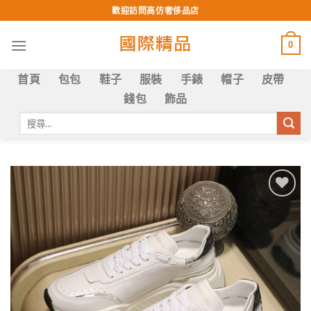
Skip
歡迎訪問高仿奢侈品店
to
content
0
首頁
包包
鞋子
服裝
手錶
帽子
皮帶
錢包
飾品
搜
尋
關
鍵
字:
Add to
wishlist