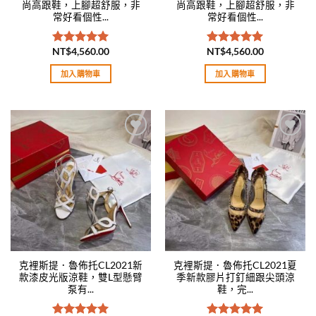
尚高跟鞋，上腳超舒服，非
尚高跟鞋，上腳超舒服，非
常好看個性...
常好看個性...
NT$
4,560.00
NT$
4,560.00
評分
5.00
評分
5.00
滿分 5
滿分 5
加入購物車
加入購物車
Add to
Add to
wishlist
wishlist
克裡斯提．魯佈托CL2021新
克裡斯提．魯佈托CL2021夏
款漆皮光版涼鞋，雙L型懸臂
季新款膠片打釘細跟尖頭涼
泵有...
鞋，完...