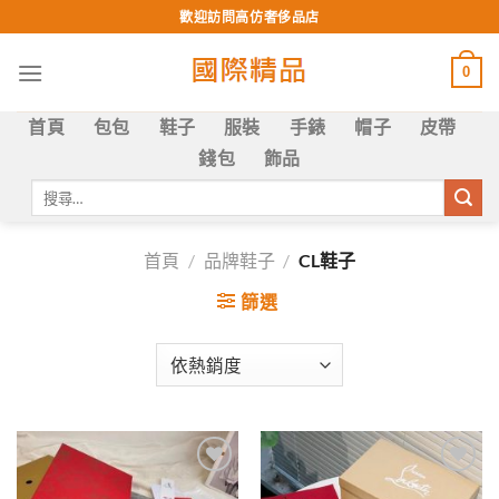
Skip
歡迎訪問高仿奢侈品店
to
content
0
首頁
包包
鞋子
服裝
手錶
帽子
皮帶
錢包
飾品
搜
尋
關
鍵
首頁
/
品牌鞋子
/
CL鞋子
字:
篩選
Add to
Add to