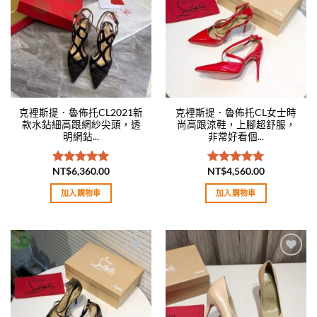
wishlist
wishlist
克裡斯提．魯佈托CL2021新
克裡斯提．魯佈托CL女士時
款水鉆細高跟網紗尖頭，透
尚高跟涼鞋，上腳超舒服，
明網鉆...
非常好看個...
NT$
6,360.00
NT$
4,560.00
評分
5.00
評分
5.00
滿分 5
滿分 5
加入購物車
加入購物車
Add to
Add to
wishlist
wishlist