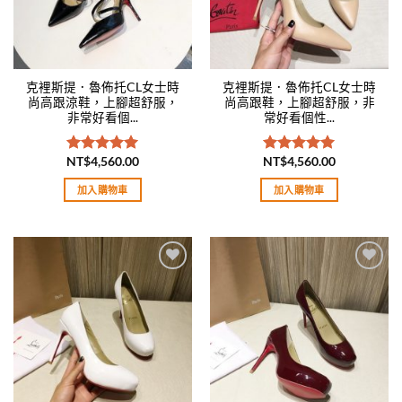
克裡斯提．魯佈托CL女士時
克裡斯提．魯佈托CL女士時
尚高跟涼鞋，上腳超舒服，
尚高跟鞋，上腳超舒服，非
非常好看個...
常好看個性...
NT$
4,560.00
NT$
4,560.00
評分
5.00
評分
5.00
滿分 5
滿分 5
加入購物車
加入購物車
Add to
Add to
wishlist
wishlist