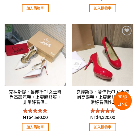
滿分 5
滿分 5
加入購物車
加入購物車
Add to
Add to
wishlist
wishlist
克裡斯提．魯佈托CL女士時
克裡斯提．魯佈托CL女士時
客服
尚高跟涼鞋，上腳超舒服，
尚高跟鞋，上腳超舒服，非
非常好看個...
常好看個性...
LINE
NT$
4,560.00
NT$
4,320.00
評分
5.00
評分
5.00
滿分 5
滿分 5
加入購物車
加入購物車