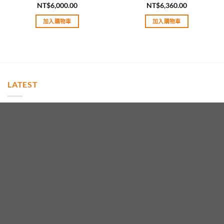
NT$
6,000.00
NT$
6,360.00
評分
5.00
評分
5.00
滿分 5
滿分 5
加入購物車
加入購物車
LATEST
高仿Chanel 19 一比一復刻最高等級 里外全羊皮
NT$
15,600.00
高仿Rolex勞力士(男表)Yacht Master遊艇名仕型
腕表 不銹鋼表殼-陶瓷表圈-裝載2813自動機芯
評分
5.00
NT$
13,920.00
滿分 5
Panerai沛納海(VS工廠)PAM01118Luminor系列-
鍛造碳纖維材質-裝載P9010自動機芯