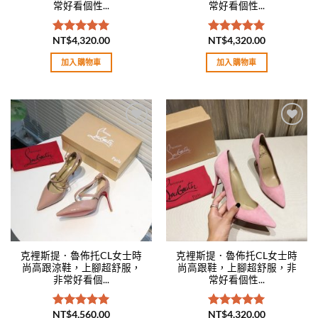
常好看個性...
常好看個性...
NT$
4,320.00
NT$
4,320.00
評分
5.00
評分
5.00
滿分 5
滿分 5
加入購物車
加入購物車
Add to
Add to
wishlist
wishlist
克裡斯提．魯佈托CL女士時
克裡斯提．魯佈托CL女士時
尚高跟涼鞋，上腳超舒服，
尚高跟鞋，上腳超舒服，非
非常好看個...
常好看個性...
NT$
4,560.00
NT$
4,320.00
評分
5.00
評分
5.00