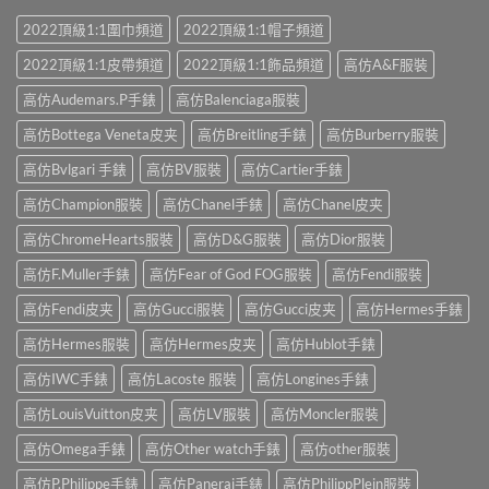
2022頂級1:1圍巾頻道
2022頂級1:1帽子頻道
2022頂級1:1皮帶頻道
2022頂級1:1飾品頻道
高仿A&F服裝
高仿Audemars.P手錶
高仿Balenciaga服裝
高仿Bottega Veneta皮夹
高仿Breitling手錶
高仿Burberry服裝
高仿Bvlgari 手錶
高仿BV服裝
高仿Cartier手錶
高仿Champion服裝
高仿Chanel手錶
高仿Chanel皮夹
高仿ChromeHearts服裝
高仿D&G服裝
高仿Dior服裝
高仿F.Muller手錶
高仿Fear of God FOG服裝
高仿Fendi服裝
高仿Fendi皮夹
高仿Gucci服裝
高仿Gucci皮夹
高仿Hermes手錶
高仿Hermes服裝
高仿Hermes皮夹
高仿Hublot手錶
高仿IWC手錶
高仿Lacoste 服裝
高仿Longines手錶
高仿LouisVuitton皮夹
高仿LV服裝
高仿Moncler服裝
高仿Omega手錶
高仿Other watch手錶
高仿other服裝
高仿P.Philippe手錶
高仿Panerai手錶
高仿PhilippPlein服裝