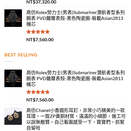
評分
5.00
NT$
37,320.00
滿分 5
高仿Rolex勞力士(男表)Submariner潛航者型系列
腕表 PVD鍍層表殼-黑色陶瓷圈-裝載Asian2813
機芯
評分
5.00
NT$
7,560.00
滿分 5
BEST SELLING
高仿Rolex勞力士(男表)Submariner潛航者型系列
腕表 PVD鍍層表殼-黑色陶瓷圈-裝載Asian2813
機芯
評分
5.00
NT$
7,560.00
滿分 5
高仿Chanel小香圓形耳釘，非常小巧精美的一款
耳環，一致ZP黃銅材質，滿滿的小細節，做工可
以說無敵贊，自己看圖感受一下，寶寶們，抓緊
自留哈