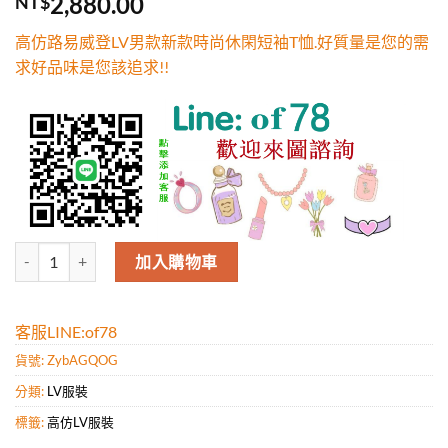
2,880.00
NT$
5，已有
位
顧客進行評
高仿路易威登LV男款新款時尚休閑短袖T恤.好質量是您的需
分
求好品味是您該追求!!
高仿路易威登LV男款新款時尚休閑短袖T恤.好質量是您的需求好品味是您
加入購物車
客服LINE:of78
貨號:
ZybAGQOG
分類:
LV服裝
標籤:
高仿LV服裝