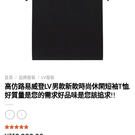
首頁
/
品牌服裝
/
LV服裝
高仿路易威登LV男款新款時尚休閑短袖T恤.
好質量是您的需求好品味是您該追求!!
評分
1
5.00
/