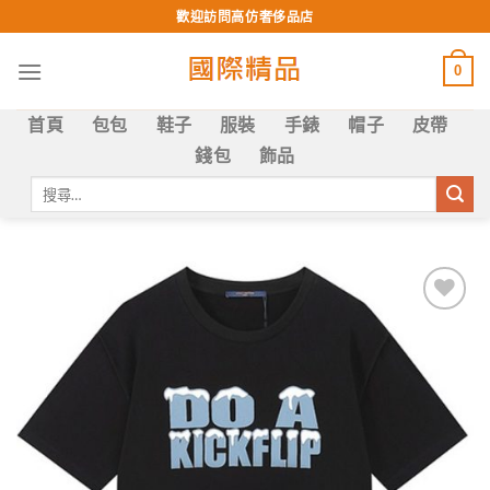
Skip
歡迎訪問高仿奢侈品店
to
content
0
首頁
包包
鞋子
服裝
手錶
帽子
皮帶
錢包
飾品
搜
尋
關
鍵
字:
Add to
wishlist