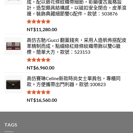
成，配以嵌花條紋織帶細節，彰顯復古風格設
計，造型頗具結構感，以磁扣安全閉合，皮革滾
邊，裝飾典藏細節雙G配件，款號：503876
評分
5.00
NT$
11,280.00
滿分 5
高仿古馳/Gucci 翻蓋錢夾，采用人造帆佈搭配皮
革精制而成，點綴綠紅綠條紋織帶飾以雙G徽
標，簡單大方，款號：523153
評分
5.00
NT$
6,960.00
滿分 5
高仿賽琳Celine新款時尚女士單肩包，專櫃同
款。方便攜帶出門利器。款號:100823
評分
5.00
NT$
16,560.00
滿分 5
TAGS