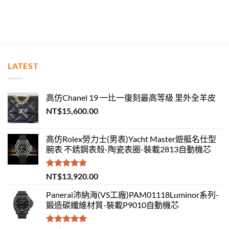
LATEST
高仿Chanel 19 一比一復刻最高等級 里外全羊皮
NT$
15,600.00
高仿Rolex勞力士(男表)Yacht Master遊艇名仕型
腕表 不銹鋼表殼-陶瓷表圈-裝載2813自動機芯
評分
5.00
NT$
13,920.00
滿分 5
Panerai沛納海(VS工廠)PAM01118Luminor系列-
鍛造碳纖維材質-裝載P9010自動機芯