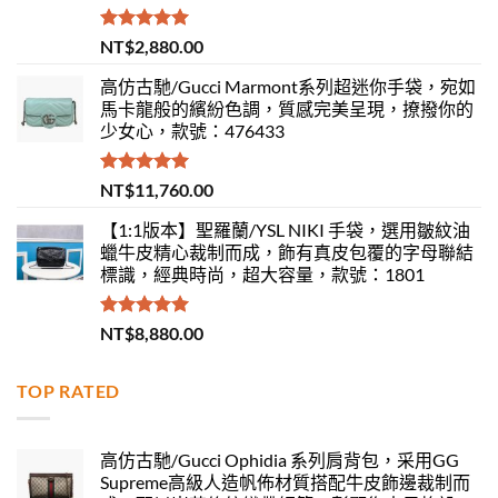
評分
5.00
NT$
2,880.00
滿分 5
高仿古馳/Gucci Marmont系列超迷你手袋，宛如
馬卡龍般的繽紛色調，質感完美呈現，撩撥你的
少女心，款號：476433
評分
5.00
NT$
11,760.00
滿分 5
【1:1版本】聖羅蘭/YSL NIKI 手袋，選用皺紋油
蠟牛皮精心裁制而成，飾有真皮包覆的字母聯結
標識，經典時尚，超大容量，款號：1801
評分
5.00
NT$
8,880.00
滿分 5
TOP RATED
高仿古馳/Gucci Ophidia 系列肩背包，采用GG
Supreme高級人造帆佈材質搭配牛皮飾邊裁制而