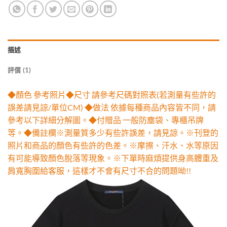
描述
評價 (1)
◆顏色 參考照片◆尺寸 請參考尺碼對照表(若測量有些許的
誤差請見諒/單位CM) ◆做法 依據每種商品內容皆不同，請
參考以下詳細分解圖。◆付贈品 一般防塵袋、專櫃吊牌
等。◆備註欄※測量質多少有些許誤差，請見諒。※刊登的
照片和商品的顏色有些許的色差。※摩擦、汗水、水等原因
有可能導致顏色脫落等現象。※下單時麻煩提供身高體重及
肩寬胸圍給客服，這樣才不會有尺寸不合的問題呦!!