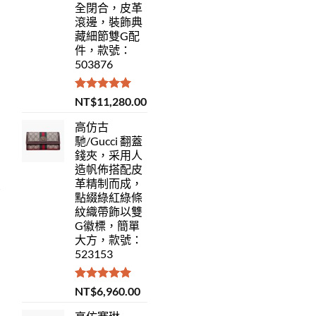
全閉合，皮革
滾邊，裝飾典
藏細節雙G配
件，款號：
503876
評分
5.00
NT$
11,280.00
滿分 5
高仿古
馳/Gucci 翻蓋
錢夾，采用人
造帆佈搭配皮
革精制而成，
點綴綠紅綠條
紋織帶飾以雙
G徽標，簡單
大方，款號：
523153
評分
5.00
NT$
6,960.00
滿分 5