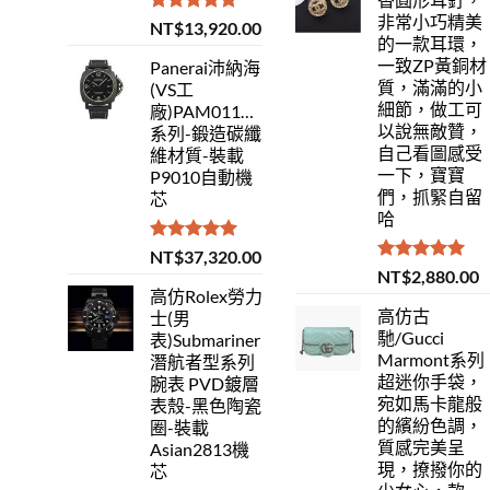
非常小巧精美
評分
5.00
NT$
13,920.00
的一款耳環，
滿分 5
一致ZP黃銅材
Panerai沛納海
質，滿滿的小
(VS工
細節，做工可
廠)PAM01118Luminor
以說無敵贊，
系列-鍛造碳纖
自己看圖感受
維材質-裝載
一下，寶寶
P9010自動機
們，抓緊自留
芯
哈
評分
5.00
NT$
37,320.00
滿分 5
評分
5.00
NT$
2,880.00
滿分 5
高仿Rolex勞力
高仿古
士(男
馳/Gucci
表)Submariner
Marmont系列
潛航者型系列
超迷你手袋，
腕表 PVD鍍層
宛如馬卡龍般
表殼-黑色陶瓷
的繽紛色調，
圈-裝載
質感完美呈
Asian2813機
現，撩撥你的
芯