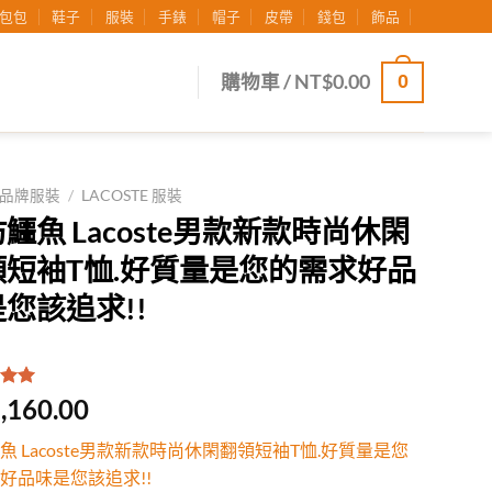
包包
鞋子
服裝
手錶
帽子
皮帶
錢包
飾品
0
購物車 /
NT$
0.00
品牌服裝
/
LACOSTE 服裝
鱷魚 Lacoste男款新款時尚休閑
領短袖T恤.好質量是您的需求好品
您該追求!!
.00
/
,160.00
有
位
行評
魚 Lacoste男款新款時尚休閑翻領短袖T恤.好質量是您
好品味是您該追求!!