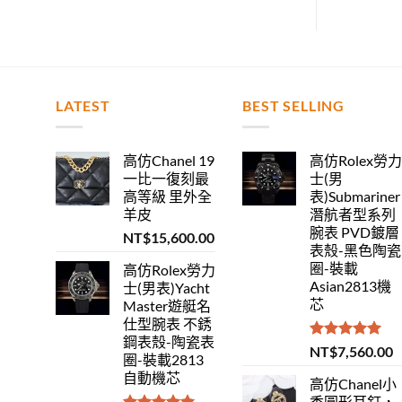
LATEST
BEST SELLING
高仿Chanel 19
高仿Rolex勞
一比一復刻最
士(男
高等級 里外全
表)Submariner
羊皮
潛航者型系列
腕表 PVD鍍層
NT$
15,600.00
表殼-黑色陶瓷
圈-裝載
高仿Rolex勞力
Asian2813機
士(男表)Yacht
芯
Master遊艇名
仕型腕表 不銹
鋼表殼-陶瓷表
評分
5.00
NT$
7,560.00
圈-裝載2813
滿分 5
自動機芯
高仿Chanel小
香圓形耳釘，