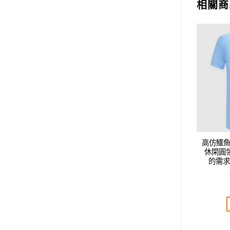
相關商
Add to
Add to
wishlist
wishlist
acoste男款新款時尚
高仿鱷魚 Lacoste男款新款時尚
高仿鱷魚 
短袖T恤.好質量是您
休閑圓領短袖T恤.好質量是您
休閑圓
品味是您該追求!!
的需求好品味是您該追求!!
的需求
T$
2,520.00
NT$
2,520.00
評分
5.00
評分
5.00
分 5
滿分 5
加入購物車
加入購物車