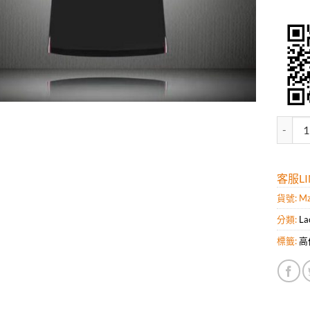
高仿鱷魚
客服LIN
貨號:
Mz
分類:
La
標籤:
高