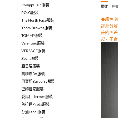
PhilippPlein服裝
描述
評價 
POLO服裝
◆顏色 
The North Face服裝
詳細分解
Thom Browne服裝
許的色差
TOMMY服裝
尺寸不合
Valentino服裝
VERSACE服裝
Zegna服裝
亞曼尼服裝
寶緹嘉BV服裝
巴寶莉Burberry服裝
巴黎世家服裝
愛馬仕Hermes服裝
普拉達Prada服裝
芬迪Fendi服裝