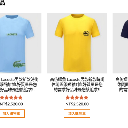
品
Add to
Add to
wishlist
wishlist
Lacoste男款新款時尚
高仿鱷魚 Lacoste男款新款時尚
高仿鱷魚
領短袖T恤.好質量是您
休閑圓領短袖T恤.好質量是您
休閑
好品味是您該追求!!
的需求好品味是您該追求!!
的需
NT$
2,520.00
NT$
2,520.00
評分
5.00
評分
5.00
滿分 5
滿分 5
加入購物車
加入購物車