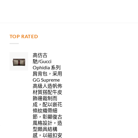
TOP RATED
力
高仿古
馳/Gucci
Ophidia 系列
肩背包，采用
GG Supreme
高級人造帆佈
材質搭配牛皮
飾邊裁制而
成，配以嵌花
條紋織帶細
節，彰顯復古
風格設計，造
型頗具結構
感，以磁扣安