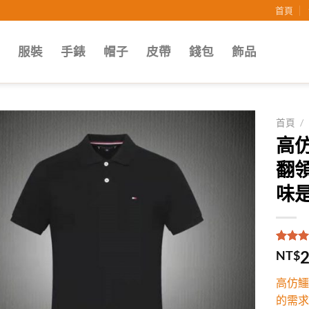
首頁
子
服裝
手錶
帽子
皮帶
錢包
飾品
首頁
/
高仿
Add to
翻
wishlist
味是
評分
1
5
2
NT$
5，已
顧客進
高仿鱷
分
的需求