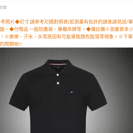
(1)
參考照片◆尺寸 請參考尺碼對照表(若測量有些許的誤差請見諒/單
圖。◆付贈品 一般防塵袋、專櫃吊牌等。◆備註欄※測量質多
。※摩擦、汗水、水等原因有可能導致顏色脫落等現象。※下單
的問題呦!!