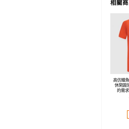
相關商
Add to
Add to
wishlist
wishlist
acoste男款新款時尚
高仿鱷魚 Lacoste男款新款時尚
高仿鱷魚 
短袖T恤.好質量是您
休閑圓領短袖T恤.好質量是您
休閑圓
品味是您該追求!!
的需求好品味是您該追求!!
的需求
T$
2,520.00
NT$
2,520.00
評分
5.00
評分
5.00
分 5
滿分 5
加入購物車
加入購物車