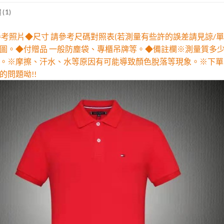
(1)
參考照片◆尺寸 請參考尺碼對照表(若測量有些許的誤差請見諒/單
圖。◆付贈品 一般防塵袋、專櫃吊牌等。◆備註欄※測量質多
。※摩擦、汗水、水等原因有可能導致顏色脫落等現象。※下單
的問題呦!!