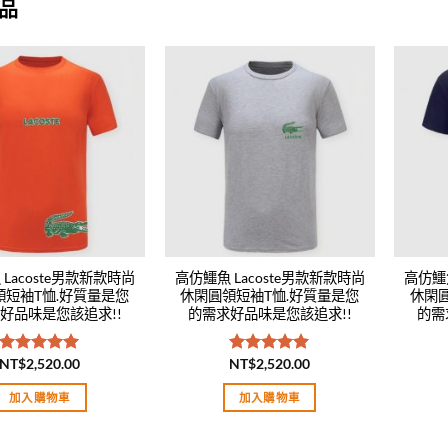
品
Add to
Add to
wishlist
wishlist
Lacoste男款新款時尚
高仿鱷魚 Lacoste男款新款時尚
高仿鱷魚
領短袖T恤.好質量是您
休閑圓領短袖T恤.好質量是您
休閑
好品味是您該追求!!
的需求好品味是您該追求!!
的需
NT$
2,520.00
NT$
2,520.00
評分
5.00
評分
5.00
滿分 5
滿分 5
加入購物車
加入購物車