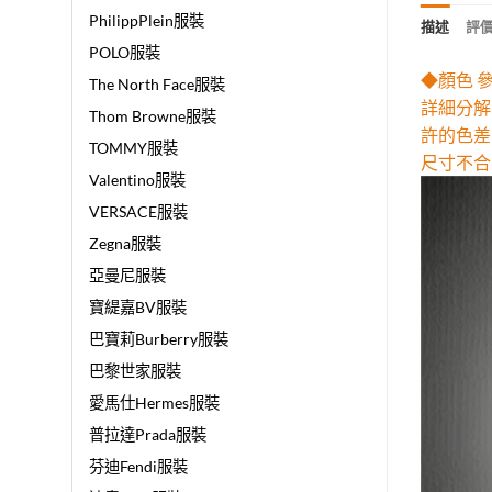
PhilippPlein服裝
描述
評價 
POLO服裝
◆顏色 
The North Face服裝
詳細分解
Thom Browne服裝
許的色差
TOMMY服裝
尺寸不合
Valentino服裝
VERSACE服裝
Zegna服裝
亞曼尼服裝
寶緹嘉BV服裝
巴寶莉Burberry服裝
巴黎世家服裝
愛馬仕Hermes服裝
普拉達Prada服裝
芬迪Fendi服裝