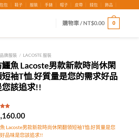
包包
鞋子
服裝
手錶
帽子
皮帶
錢包
飾品
0
購物車 /
NT$
0.00
品牌服裝
/
LACOSTE 服裝
鱷魚 Lacoste男款新款時尚休閑
領短袖T恤.好質量是您的需求好品
您該追求!!
.00
/
,160.00
有
位
行評
魚 Lacoste男款新款時尚休閑翻領短袖T恤.好質量是您
好品味是您該追求!!