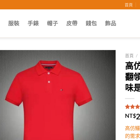
首頁
子
服裝
手錶
帽子
皮帶
錢包
飾品
首頁
/
高仿
Add to
翻
wishlist
味是
評分
1
5
2
NT$
5，已
顧客進
高仿鱷
分
的需求