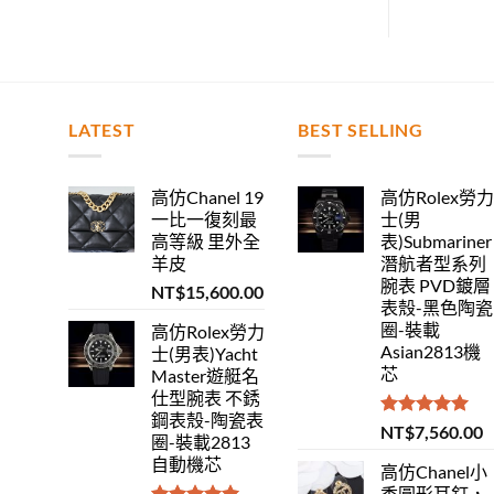
LATEST
BEST SELLING
高仿Chanel 19
高仿Rolex勞
一比一復刻最
士(男
高等級 里外全
表)Submariner
羊皮
潛航者型系列
腕表 PVD鍍層
NT$
15,600.00
表殼-黑色陶瓷
圈-裝載
高仿Rolex勞力
Asian2813機
士(男表)Yacht
芯
Master遊艇名
仕型腕表 不銹
鋼表殼-陶瓷表
評分
5.00
NT$
7,560.00
圈-裝載2813
滿分 5
自動機芯
高仿Chanel小
香圓形耳釘，