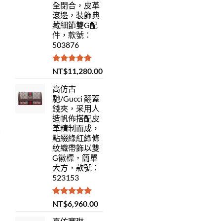
全閉合，皮革
滾邊，裝飾典
藏細節雙G配
件，款號：
503876
評分
5.00
NT$
11,280.00
滿分 5
高仿古
馳/Gucci 翻蓋
錢夾，采用人
造帆佈搭配皮
革精制而成，
點綴綠紅綠條
紋織帶飾以雙
G徽標，簡單
大方，款號：
523153
評分
5.00
NT$
6,960.00
滿分 5