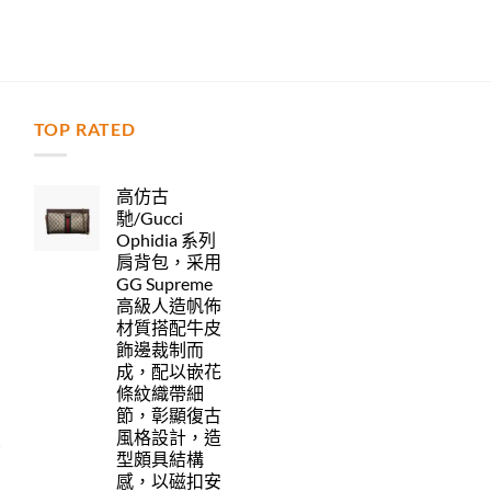
TOP RATED
力
高仿古
馳/Gucci
Ophidia 系列
肩背包，采用
GG Supreme
高級人造帆佈
材質搭配牛皮
飾邊裁制而
成，配以嵌花
條紋織帶細
節，彰顯復古
風格設計，造
型頗具結構
感，以磁扣安