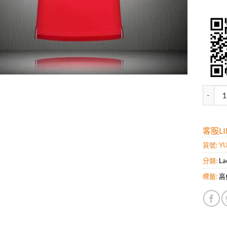
高仿鱷魚
客服LIN
貨號:
YU
分類:
La
標籤:
高