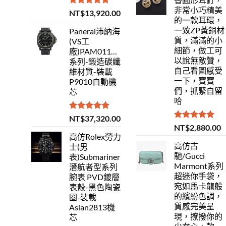
非常小巧精美
評分
5.00
NT$
13,920.00
的一款耳環，
滿分 5
一致ZP黃銅材
Panerai沛納海
質，滿滿的小
(VS工
細節，做工可
廠)PAM01118Luminor
以說無敵贊，
系列-鍛造碳纖
自己看圖感受
維材質-裝載
一下，寶寶
P9010自動機
們，抓緊自留
芯
哈
評分
5.00
NT$
37,320.00
滿分 5
評分
5.00
NT$
2,880.00
滿分 5
高仿Rolex勞力
高仿古
士(男
馳/Gucci
表)Submariner
Marmont系列
潛航者型系列
超迷你手袋，
腕表 PVD鍍層
宛如馬卡龍般
表殼-黑色陶瓷
的繽紛色調，
圈-裝載
質感完美呈
Asian2813機
現，撩撥你的
芯