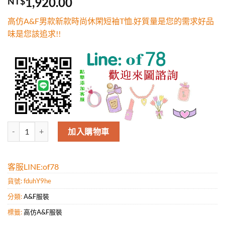
1,920.00
NT$
5，已有
位
顧客進行評
高仿A&F男款新款時尚休閑短袖T恤.好質量是您的需求好品
分
味是您該追求!!
高仿A&F男款新款時尚休閑短袖T恤.好質量是您的需求好品味是您該追求
加入購物車
客服LINE:of78
貨號:
fduhY9he
分類:
A&F服裝
標籤:
高仿A&F服裝