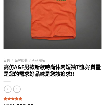
首頁
/
品牌服裝
/
A&F服裝
高仿A&F男款新款時尚休閑短袖T恤.好質量
是您的需求好品味是您該追求!!
評分
1
5.00
/