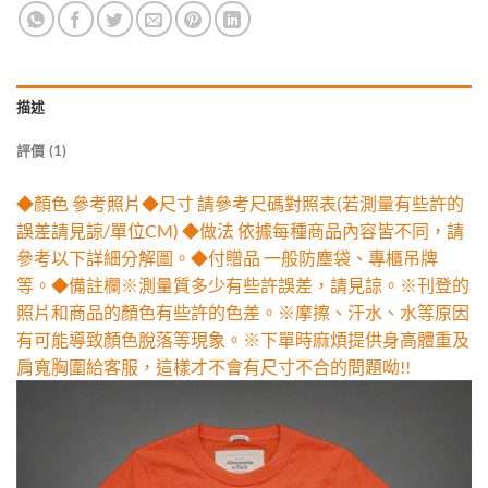
描述
評價 (1)
◆顏色 參考照片◆尺寸 請參考尺碼對照表(若測量有些許的
誤差請見諒/單位CM) ◆做法 依據每種商品內容皆不同，請
參考以下詳細分解圖。◆付贈品 一般防塵袋、專櫃吊牌
等。◆備註欄※測量質多少有些許誤差，請見諒。※刊登的
照片和商品的顏色有些許的色差。※摩擦、汗水、水等原因
有可能導致顏色脫落等現象。※下單時麻煩提供身高體重及
肩寬胸圍給客服，這樣才不會有尺寸不合的問題呦!!