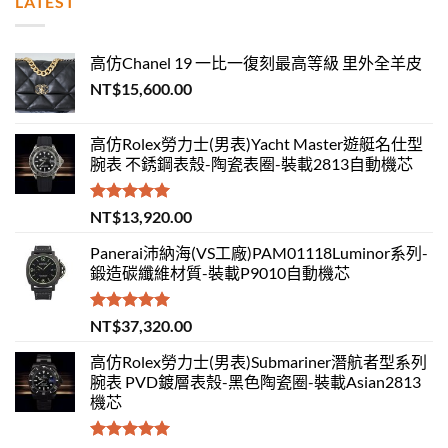
LATEST
高仿Chanel 19 一比一復刻最高等級 里外全羊皮
NT$
15,600.00
高仿Rolex勞力士(男表)Yacht Master遊艇名仕型
腕表 不銹鋼表殼-陶瓷表圈-裝載2813自動機芯
評分
5.00
NT$
13,920.00
滿分 5
Panerai沛納海(VS工廠)PAM01118Luminor系列-
鍛造碳纖維材質-裝載P9010自動機芯
評分
5.00
NT$
37,320.00
滿分 5
高仿Rolex勞力士(男表)Submariner潛航者型系列
腕表 PVD鍍層表殼-黑色陶瓷圈-裝載Asian2813
機芯