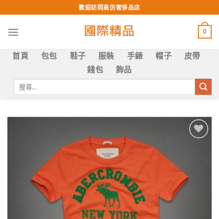
Skip
歡迎訪問高仿奢侈品店
to
content
0
首頁
包包
鞋子
服裝
手錶
帽子
皮帶
錢包
飾品
搜
尋
關
鍵
字:
Add to
wishlist