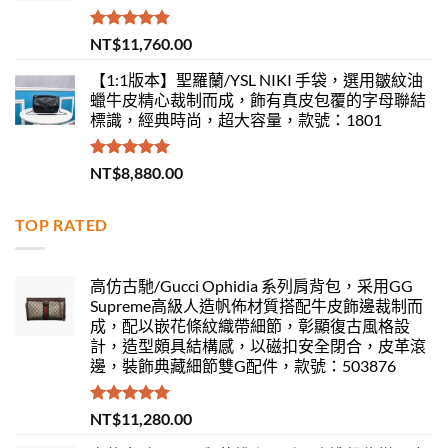
評分
5.00
NT$
11,760.00
滿分 5
【1:1版本】聖羅蘭/YSL NIKI 手袋，選用皺紋油
蠟牛皮精心裁制而成，飾有真皮包覆的字母聯結
標識，經典時尚，超大容量，款號：1801
評分
5.00
NT$
8,880.00
滿分 5
TOP RATED
高仿古馳/Gucci Ophidia 系列肩背包，采用GG
Supreme高級人造帆佈材質搭配牛皮飾邊裁制而
成，配以嵌花條紋織帶細節，彰顯復古風格設
計，造型頗具結構感，以磁扣安全閉合，皮革滾
邊，裝飾典藏細節雙G配件，款號：503876
評分
5.00
NT$
11,280.00
滿分 5