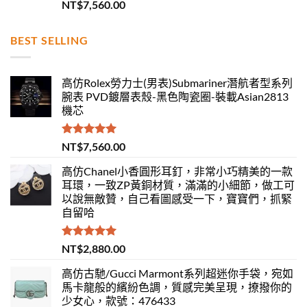
評分
5.00
NT$
7,560.00
滿分 5
BEST SELLING
高仿Rolex勞力士(男表)Submariner潛航者型系列
腕表 PVD鍍層表殼-黑色陶瓷圈-裝載Asian2813
機芯
評分
5.00
NT$
7,560.00
滿分 5
高仿Chanel小香圓形耳釘，非常小巧精美的一款
耳環，一致ZP黃銅材質，滿滿的小細節，做工可
以說無敵贊，自己看圖感受一下，寶寶們，抓緊
自留哈
評分
5.00
NT$
2,880.00
滿分 5
高仿古馳/Gucci Marmont系列超迷你手袋，宛如
馬卡龍般的繽紛色調，質感完美呈現，撩撥你的
少女心，款號：476433