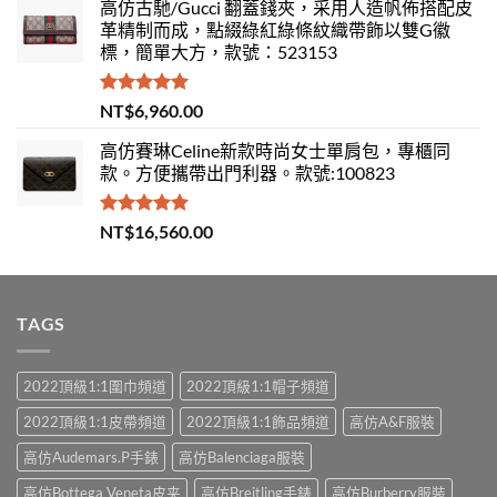
高仿古馳/Gucci 翻蓋錢夾，采用人造帆佈搭配皮
革精制而成，點綴綠紅綠條紋織帶飾以雙G徽
標，簡單大方，款號：523153
評分
5.00
NT$
6,960.00
滿分 5
高仿賽琳Celine新款時尚女士單肩包，專櫃同
款。方便攜帶出門利器。款號:100823
評分
5.00
NT$
16,560.00
滿分 5
TAGS
2022頂級1:1圍巾頻道
2022頂級1:1帽子頻道
2022頂級1:1皮帶頻道
2022頂級1:1飾品頻道
高仿A&F服裝
高仿Audemars.P手錶
高仿Balenciaga服裝
高仿Bottega Veneta皮夹
高仿Breitling手錶
高仿Burberry服裝