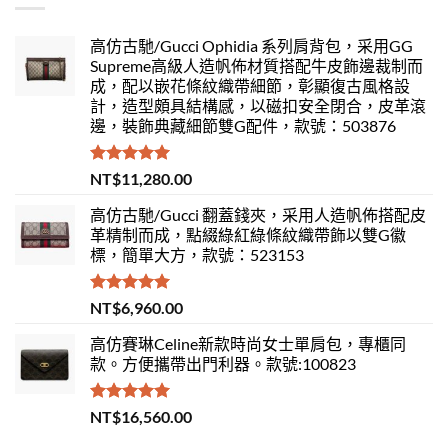
高仿古馳/Gucci Ophidia 系列肩背包，采用GG
Supreme高級人造帆佈材質搭配牛皮飾邊裁制而
成，配以嵌花條紋織帶細節，彰顯復古風格設
計，造型頗具結構感，以磁扣安全閉合，皮革滾
邊，裝飾典藏細節雙G配件，款號：503876
評分
5.00
NT$
11,280.00
滿分 5
高仿古馳/Gucci 翻蓋錢夾，采用人造帆佈搭配皮
革精制而成，點綴綠紅綠條紋織帶飾以雙G徽
標，簡單大方，款號：523153
評分
5.00
NT$
6,960.00
滿分 5
高仿賽琳Celine新款時尚女士單肩包，專櫃同
款。方便攜帶出門利器。款號:100823
評分
5.00
NT$
16,560.00
滿分 5