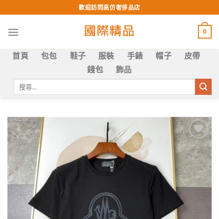
Skip
歡迎訪問高仿奢侈品店
to
content
0
首頁
包包
鞋子
服裝
手錶
帽子
皮帶
錢包
飾品
搜
尋
關
鍵
字:
Add to
wishlist