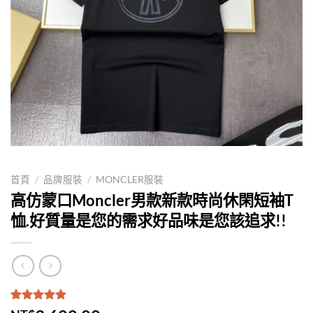
首頁
/
品牌服裝
/
MONCLER服裝
高仿蒙口Moncler男款新款時尚休閑短袖T
恤.好質量是您的需求好品味是您該追求!!
評分
1
5.00
/