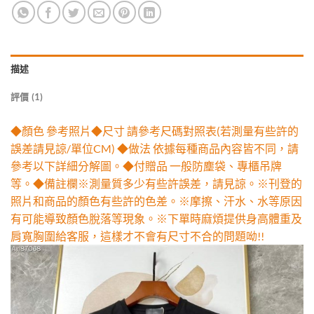
描述
評價 (1)
◆顏色 參考照片◆尺寸 請參考尺碼對照表(若測量有些許的
誤差請見諒/單位CM) ◆做法 依據每種商品內容皆不同，請
參考以下詳細分解圖。◆付贈品 一般防塵袋、專櫃吊牌
等。◆備註欄※測量質多少有些許誤差，請見諒。※刊登的
照片和商品的顏色有些許的色差。※摩擦、汗水、水等原因
有可能導致顏色脫落等現象。※下單時麻煩提供身高體重及
肩寬胸圍給客服，這樣才不會有尺寸不合的問題呦!!