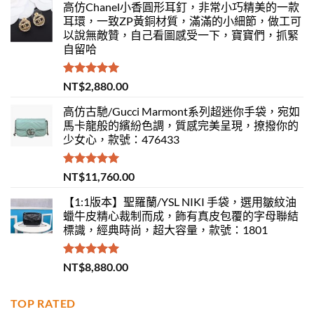
高仿Chanel小香圓形耳釘，非常小巧精美的一款
耳環，一致ZP黃銅材質，滿滿的小細節，做工可
以說無敵贊，自己看圖感受一下，寶寶們，抓緊
自留哈
評分
5.00
NT$
2,880.00
滿分 5
高仿古馳/Gucci Marmont系列超迷你手袋，宛如
馬卡龍般的繽紛色調，質感完美呈現，撩撥你的
少女心，款號：476433
評分
5.00
NT$
11,760.00
滿分 5
【1:1版本】聖羅蘭/YSL NIKI 手袋，選用皺紋油
蠟牛皮精心裁制而成，飾有真皮包覆的字母聯結
標識，經典時尚，超大容量，款號：1801
評分
5.00
NT$
8,880.00
滿分 5
TOP RATED