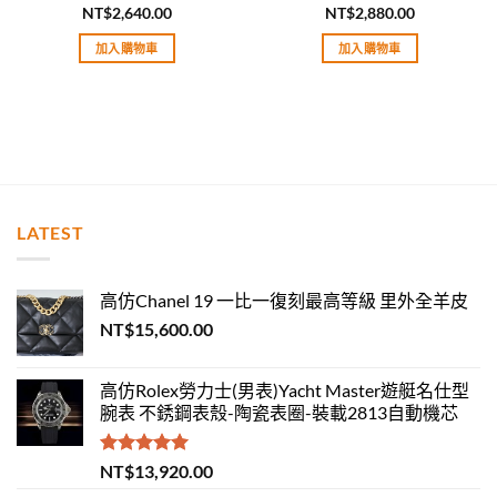
NT$
2,640.00
NT$
2,880.00
評分
5.00
評分
5.00
滿分 5
滿分 5
加入購物車
加入購物車
LATEST
高仿Chanel 19 一比一復刻最高等級 里外全羊皮
NT$
15,600.00
高仿Rolex勞力士(男表)Yacht Master遊艇名仕型
腕表 不銹鋼表殼-陶瓷表圈-裝載2813自動機芯
評分
5.00
NT$
13,920.00
滿分 5