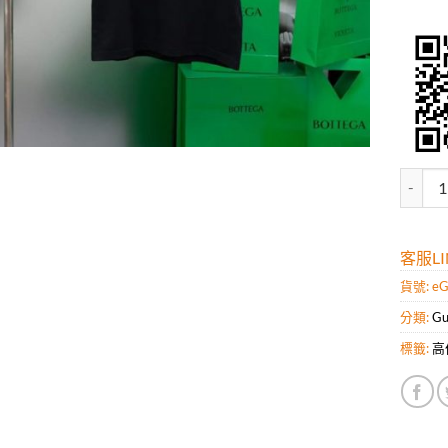
高仿古馳
客服LIN
貨號:
e
分類:
G
標籤:
高