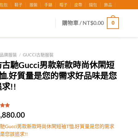
包包
鞋子
服裝
手錶
帽子
皮帶
錢包
飾品
0
購物車 /
NT$
0.00
品牌服裝
/
GUCCI古馳服裝
古馳Gucci男款新款時尚休閑短
T恤.好質量是您的需求好品味是您
求!!
.00
/
,880.00
有
位
行評
馳Gucci男款新款時尚休閑短袖T恤.好質量是您的需求
是您該追求!!