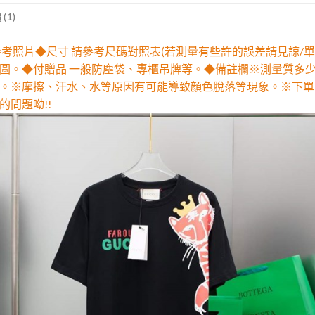
(1)
參考照片◆尺寸 請參考尺碼對照表(若測量有些許的誤差請見諒/單
圖。◆付贈品 一般防塵袋、專櫃吊牌等。◆備註欄※測量質多
。※摩擦、汗水、水等原因有可能導致顏色脫落等現象。※下單
的問題呦!!