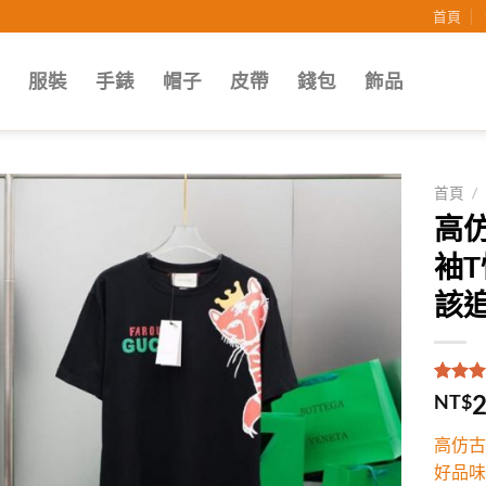
首頁
子
服裝
手錶
帽子
皮帶
錢包
飾品
首頁
/
高仿
Add to
袖
wishlist
該追
評分
1
5
2
NT$
5，已
顧客進
高仿古
分
好品味