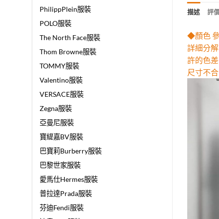
PhilippPlein服裝
描述
評價 
POLO服裝
◆顏色 
The North Face服裝
詳細分解
Thom Browne服裝
許的色差
TOMMY服裝
尺寸不合
Valentino服裝
VERSACE服裝
Zegna服裝
亞曼尼服裝
寶緹嘉BV服裝
巴寶莉Burberry服裝
巴黎世家服裝
愛馬仕Hermes服裝
普拉達Prada服裝
芬迪Fendi服裝