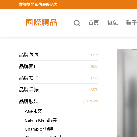
Skip
歡迎訪問高仿奢侈品店
to
content
首頁
包包
鞋
品牌包包
(4749)
品牌圍巾
(885)
品牌帽子
(755)
品牌手錶
(2378)
品牌服裝
(4606)
A&F服裝
Calvin Klein服裝
Champion服裝