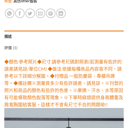
標籤:
高仿other服裝
描述
評價 (1)
◆顏色 參考照片◆尺寸 請參考尺碼對照表(若測量有些許的
誤差請見諒/單位CM) ◆做法 依據每種商品內容皆不同，請
參考以下詳細分解圖。◆付贈品 一般防塵袋、專櫃吊牌
等。◆備註欄※測量質多少有些許誤差，請見諒。※刊登的
照片和商品的顏色有些許的色差。※摩擦、汗水、水等原因
有可能導致顏色脫落等現象。※下單時麻煩提供身高體重及
肩寬胸圍給客服，這樣才不會有尺寸不合的問題呦!!