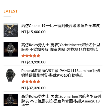
LATEST
高仿Chanel 19 一比一復刻最高等級 里外全羊皮
NT$
15,600.00
高仿Rolex勞力士(男表)Yacht Master遊艇名仕型
腕表 不銹鋼表殼-陶瓷表圈-裝載2813自動機芯
評分
5.00
NT$
13,920.00
滿分 5
Panerai沛納海(VS工廠)PAM01118Luminor系列-
鍛造碳纖維材質-裝載P9010自動機芯
評分
5.00
NT$
37,320.00
滿分 5
高仿Rolex勞力士(男表)Submariner潛航者型系列
腕表 PVD鍍層表殼-黑色陶瓷圈-裝載Asian2813
機芯