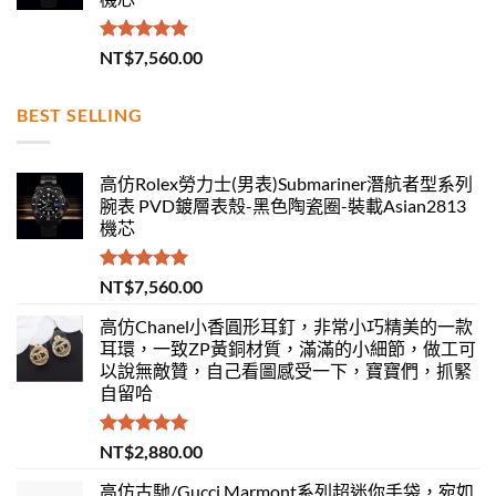
評分
5.00
NT$
7,560.00
滿分 5
BEST SELLING
高仿Rolex勞力士(男表)Submariner潛航者型系列
腕表 PVD鍍層表殼-黑色陶瓷圈-裝載Asian2813
機芯
評分
5.00
NT$
7,560.00
滿分 5
高仿Chanel小香圓形耳釘，非常小巧精美的一款
耳環，一致ZP黃銅材質，滿滿的小細節，做工可
以說無敵贊，自己看圖感受一下，寶寶們，抓緊
自留哈
評分
5.00
NT$
2,880.00
滿分 5
高仿古馳/Gucci Marmont系列超迷你手袋，宛如