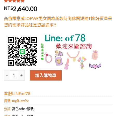
評分
1
5.00
/
2,640.00
NT$
5，已有
位
顧客進行評
高仿羅意威LOEWE男女同款新款時尚休閑短袖T恤.好質量是
分
您的需求好品味是您該追求!!
高仿羅意威LOEWE男女同款新款時尚休閑短袖T恤.好質量是您的需求好
加入購物車
客服LINE:of78
貨號:
mgBJaw9v
分類:
高仿other服裝