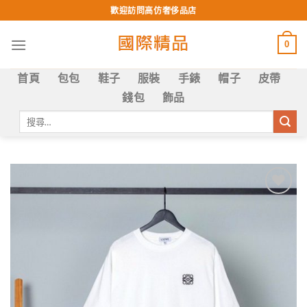
Skip
歡迎訪問高仿奢侈品店
to
content
0
首頁
包包
鞋子
服裝
手錶
帽子
皮帶
錢包
飾品
搜
尋
關
鍵
字:
Add to
wishlist