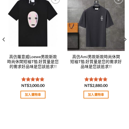
Add to
Add to
wishlist
wishlist
高仿羅意威Loewe男款新款
高仿Ami男款新款時尚休閑
時尚休閑短袖T恤.好質量是您
短袖T恤.好質量是您的需求好
的需求好品味是您該追求!!
品味是您該追求!!
NT$
3,000.00
NT$
2,880.00
評分
5.00
評分
5.00
滿分 5
滿分 5
加入購物車
加入購物車