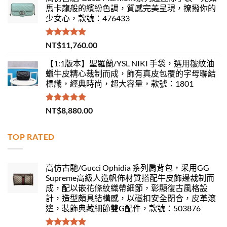
馬卡龍般的繽紛色調，質感完美呈現，撩撥你的
少女心，款號：476433
評分
5.00
NT$
11,760.00
滿分 5
【1:1版本】聖羅蘭/YSL NIKI 手袋，選用皺紋油
蠟牛皮精心裁制而成，飾有真皮包覆的字母聯結
標識，經典時尚，超大容量，款號：1801
評分
5.00
NT$
8,880.00
滿分 5
TOP RATED
高仿古馳/Gucci Ophidia 系列肩背包，采用GG
Supreme高級人造帆佈材質搭配牛皮飾邊裁制而
成，配以嵌花條紋織帶細節，彰顯復古風格設
計，造型頗具結構感，以磁扣安全閉合，皮革滾
邊，裝飾典藏細節雙G配件，款號：503876