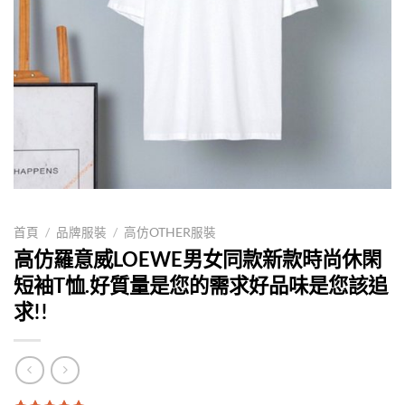
首頁
/
品牌服裝
/
高仿OTHER服裝
高仿羅意威LOEWE男女同款新款時尚休閑
短袖T恤.好質量是您的需求好品味是您該追
求!!