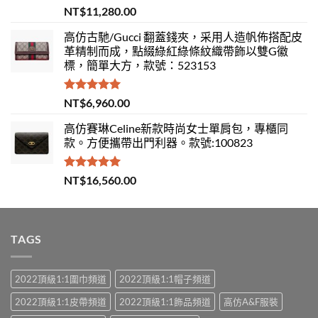
評分
5.00
NT$
11,280.00
滿分 5
高仿古馳/Gucci 翻蓋錢夾，采用人造帆佈搭配皮
革精制而成，點綴綠紅綠條紋織帶飾以雙G徽
標，簡單大方，款號：523153
評分
5.00
NT$
6,960.00
滿分 5
高仿賽琳Celine新款時尚女士單肩包，專櫃同
款。方便攜帶出門利器。款號:100823
評分
5.00
NT$
16,560.00
滿分 5
TAGS
2022頂級1:1圍巾頻道
2022頂級1:1帽子頻道
2022頂級1:1皮帶頻道
2022頂級1:1飾品頻道
高仿A&F服裝