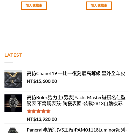
滿分 5
滿分 5
加入購物車
加入購物車
LATEST
高仿Chanel 19 一比一復刻最高等級 里外全羊皮
NT$
15,600.00
高仿Rolex勞力士(男表)Yacht Master遊艇名仕型
腕表 不銹鋼表殼-陶瓷表圈-裝載2813自動機芯
評分
5.00
NT$
13,920.00
滿分 5
Panerai沛納海(VS工廠)PAM01118Luminor系列-