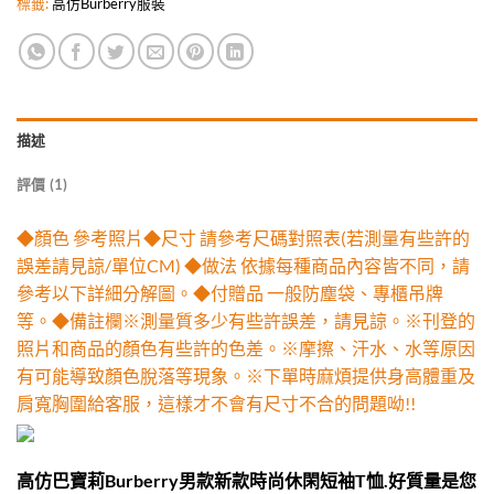
標籤:
高仿Burberry服裝
描述
評價 (1)
◆顏色 參考照片◆尺寸 請參考尺碼對照表(若測量有些許的
誤差請見諒/單位CM) ◆做法 依據每種商品內容皆不同，請
參考以下詳細分解圖。◆付贈品 一般防塵袋、專櫃吊牌
等。◆備註欄※測量質多少有些許誤差，請見諒。※刊登的
照片和商品的顏色有些許的色差。※摩擦、汗水、水等原因
有可能導致顏色脫落等現象。※下單時麻煩提供身高體重及
肩寬胸圍給客服，這樣才不會有尺寸不合的問題呦!!
高仿巴寶莉Burberry男款新款時尚休閑短袖T恤.好質量是您