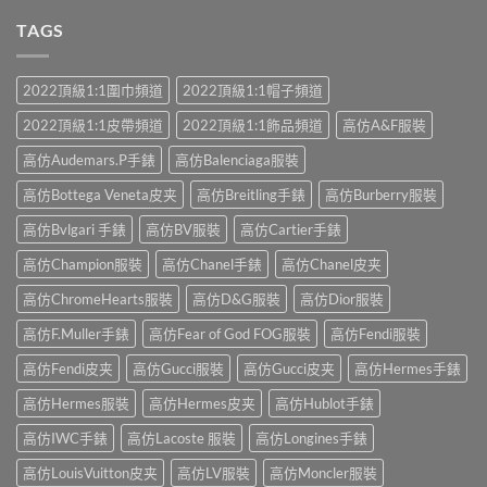
TAGS
2022頂級1:1圍巾頻道
2022頂級1:1帽子頻道
2022頂級1:1皮帶頻道
2022頂級1:1飾品頻道
高仿A&F服裝
高仿Audemars.P手錶
高仿Balenciaga服裝
高仿Bottega Veneta皮夹
高仿Breitling手錶
高仿Burberry服裝
高仿Bvlgari 手錶
高仿BV服裝
高仿Cartier手錶
高仿Champion服裝
高仿Chanel手錶
高仿Chanel皮夹
高仿ChromeHearts服裝
高仿D&G服裝
高仿Dior服裝
高仿F.Muller手錶
高仿Fear of God FOG服裝
高仿Fendi服裝
高仿Fendi皮夹
高仿Gucci服裝
高仿Gucci皮夹
高仿Hermes手錶
高仿Hermes服裝
高仿Hermes皮夹
高仿Hublot手錶
高仿IWC手錶
高仿Lacoste 服裝
高仿Longines手錶
高仿LouisVuitton皮夹
高仿LV服裝
高仿Moncler服裝