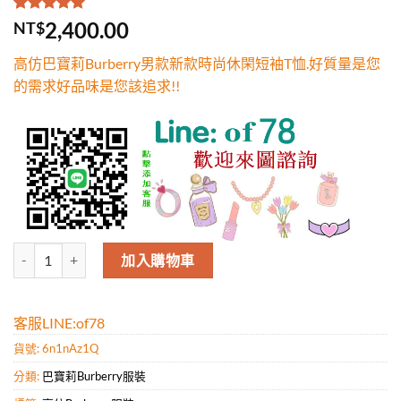
評分
1
5.00
/
2,400.00
NT$
5，已有
位
顧客進行評
高仿巴寶莉Burberry男款新款時尚休閑短袖T恤.好質量是您
分
的需求好品味是您該追求!!
高仿巴寶莉Burberry男款新款時尚休閑短袖T恤.好質量是您的需求好品
加入購物車
客服LINE:of78
貨號:
6n1nAz1Q
分類:
巴寶莉Burberry服裝