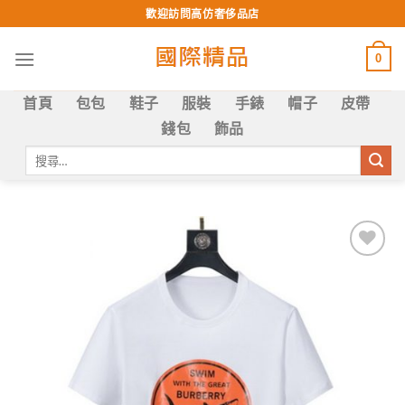
Skip
歡迎訪問高仿奢侈品店
to
content
0
首頁
包包
鞋子
服裝
手錶
帽子
皮帶
錢包
飾品
搜
尋
關
鍵
字:
Add to
wishlist