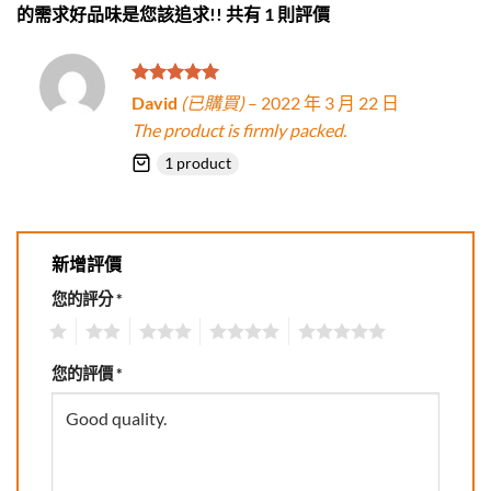
的需求好品味是您該追求!!
共有 1 則評價
評分
5
滿
David
(已購買)
–
2022 年 3 月 22 日
分 5
The product is firmly packed.
1 product
新增評價
您的評分
*
1
2
3
4
5
您的評價
*