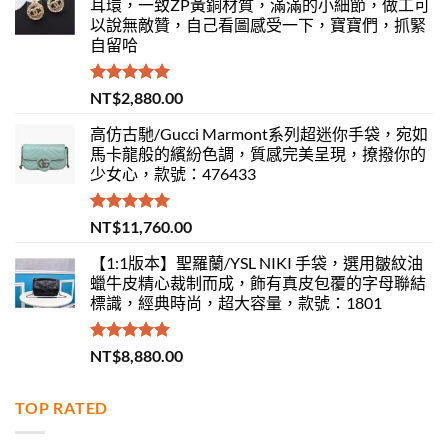
耳環，一致ZP黃銅材質，滿滿的小細節，做工可
以說無敵贊，自己看圖感受一下，寶寶們，抓緊
自留哈
評分
5.00
NT$
2,880.00
滿分 5
高仿古馳/Gucci Marmont系列超迷你手袋，宛如
馬卡龍般的繽紛色調，質感完美呈現，撩撥你的
少女心，款號：476433
評分
5.00
NT$
11,760.00
滿分 5
【1:1版本】聖羅蘭/YSL NIKI 手袋，選用皺紋油
蠟牛皮精心裁制而成，飾有真皮包覆的字母聯結
標識，經典時尚，超大容量，款號：1801
評分
5.00
NT$
8,880.00
滿分 5
TOP RATED