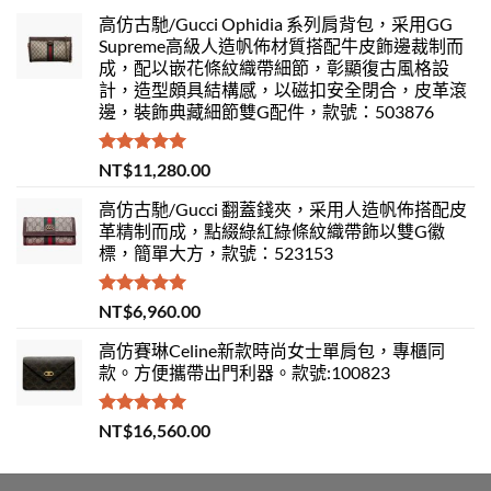
高仿古馳/Gucci Ophidia 系列肩背包，采用GG
Supreme高級人造帆佈材質搭配牛皮飾邊裁制而
成，配以嵌花條紋織帶細節，彰顯復古風格設
計，造型頗具結構感，以磁扣安全閉合，皮革滾
邊，裝飾典藏細節雙G配件，款號：503876
評分
5.00
NT$
11,280.00
滿分 5
高仿古馳/Gucci 翻蓋錢夾，采用人造帆佈搭配皮
革精制而成，點綴綠紅綠條紋織帶飾以雙G徽
標，簡單大方，款號：523153
評分
5.00
NT$
6,960.00
滿分 5
高仿賽琳Celine新款時尚女士單肩包，專櫃同
款。方便攜帶出門利器。款號:100823
評分
5.00
NT$
16,560.00
滿分 5