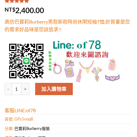
評分
1
5.00
/
2,400.00
NT$
5，已有
位
顧客進行評
高仿巴寶莉Burberry男款新款時尚休閑短袖T恤.好質量是您
分
的需求好品味是您該追求!!
高仿巴寶莉Burberry男款新款時尚休閑短袖T恤.好質量是您的需求好品
加入購物車
客服LINE:of78
貨號:
GPs5voqB
分類:
巴寶莉Burberry服裝