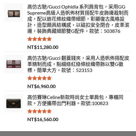
高仿古馳/Gucci Ophidia 系列肩背包，采用GG
Supreme高級人造帆佈材質搭配牛皮飾邊裁制而
成，配以嵌花條紋織帶細節，彰顯復古風格設
計，造型頗具結構感，以磁扣安全閉合，皮革滾
邊，裝飾典藏細節雙G配件，款號：503876
評分
5.00
NT$
11,280.00
滿分 5
高仿古馳/Gucci 翻蓋錢夾，采用人造帆佈搭配皮
革精制而成，點綴綠紅綠條紋織帶飾以雙G徽
標，簡單大方，款號：523153
評分
5.00
NT$
6,960.00
滿分 5
高仿賽琳Celine新款時尚女士單肩包，專櫃同
款。方便攜帶出門利器。款號:100823
評分
5.00
NT$
16,560.00
滿分 5