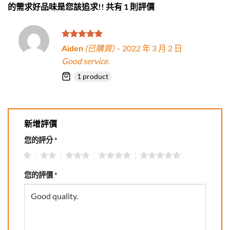
的需求好品味是您該追求!!
共有 1 則評價
評分
5
滿
Aiden
(已購買)
–
2022 年 3 月 2 日
分 5
Good service.
1 product
新增評價
您的評分
*
1
2
3
4
5
您的評價
*