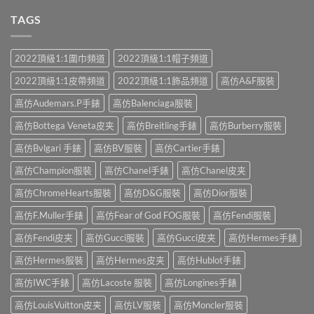
TAGS
2022頂級1:1圍巾頻道
2022頂級1:1帽子頻道
2022頂級1:1皮帶頻道
2022頂級1:1飾品頻道
高仿A&F服裝
高仿Audemars.P手錶
高仿Balenciaga服裝
高仿Bottega Veneta皮夹
高仿Breitling手錶
高仿Burberry服裝
高仿Bvlgari 手錶
高仿BV服裝
高仿Cartier手錶
高仿Champion服裝
高仿Chanel手錶
高仿Chanel皮夹
高仿ChromeHearts服裝
高仿D&G服裝
高仿Dior服裝
高仿F.Muller手錶
高仿Fear of God FOG服裝
高仿Fendi服裝
高仿Fendi皮夹
高仿Gucci服裝
高仿Gucci皮夹
高仿Hermes手錶
高仿Hermes服裝
高仿Hermes皮夹
高仿Hublot手錶
高仿IWC手錶
高仿Lacoste 服裝
高仿Longines手錶
高仿LouisVuitton皮夹
高仿LV服裝
高仿Moncler服裝