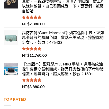
耳環，一致ZP黃銅材質，滿滿的小細節，做工可
以說無敵贊，自己看圖感受一下，寶寶們，抓緊
自留哈
評分
5.00
NT$
2,880.00
滿分 5
高仿古馳/Gucci Marmont系列超迷你手袋，宛如
馬卡龍般的繽紛色調，質感完美呈現，撩撥你的
少女心，款號：476433
評分
5.00
NT$
11,760.00
滿分 5
【1:1版本】聖羅蘭/YSL NIKI 手袋，選用皺紋油
蠟牛皮精心裁制而成，飾有真皮包覆的字母聯結
標識，經典時尚，超大容量，款號：1801
評分
5.00
NT$
8,880.00
滿分 5
TOP RATED