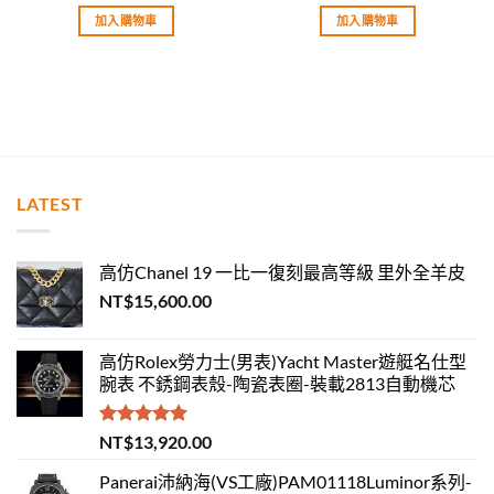
滿分 5
滿分 5
加入購物車
加入購物車
LATEST
高仿Chanel 19 一比一復刻最高等級 里外全羊皮
NT$
15,600.00
高仿Rolex勞力士(男表)Yacht Master遊艇名仕型
腕表 不銹鋼表殼-陶瓷表圈-裝載2813自動機芯
評分
5.00
NT$
13,920.00
滿分 5
Panerai沛納海(VS工廠)PAM01118Luminor系列-