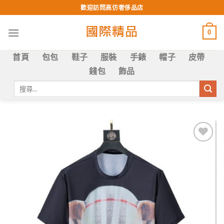
Skip
歡迎訪問高仿奢侈品店
to
content
0
首頁
包包
鞋子
服裝
手錶
帽子
皮帶
錢包
飾品
搜
尋
關
鍵
字:
Add to
wishlist