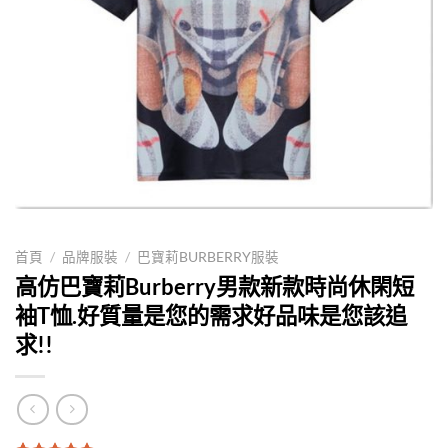
首頁
/
品牌服裝
/
巴寶莉BURBERRY服裝
高仿巴寶莉Burberry男款新款時尚休閑短
袖T恤.好質量是您的需求好品味是您該追
求!!