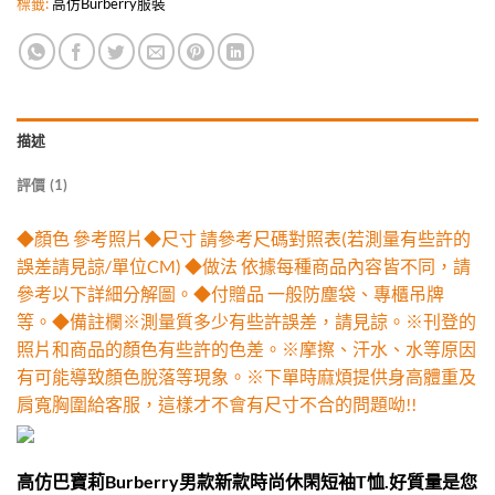
標籤:
高仿Burberry服裝
描述
評價 (1)
◆顏色 參考照片◆尺寸 請參考尺碼對照表(若測量有些許的
誤差請見諒/單位CM) ◆做法 依據每種商品內容皆不同，請
參考以下詳細分解圖。◆付贈品 一般防塵袋、專櫃吊牌
等。◆備註欄※測量質多少有些許誤差，請見諒。※刊登的
照片和商品的顏色有些許的色差。※摩擦、汗水、水等原因
有可能導致顏色脫落等現象。※下單時麻煩提供身高體重及
肩寬胸圍給客服，這樣才不會有尺寸不合的問題呦!!
高仿巴寶莉Burberry男款新款時尚休閑短袖T恤.好質量是您