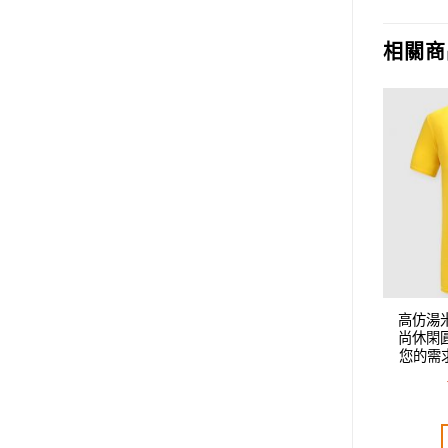
相關商
Add to
Add to
wishlist
wishlist
TOMMY男款新款時
高仿湯米TOMMY男款新款時
高仿湯
領短袖T恤.好質量是
尚休閑短袖T恤.好質量是您的
尚休閑
好品味是您該追求!!
需求好品味是您該追求!!
您的需
T$
2,520.00
NT$
2,400.00
評分
5.00
評分
5.00
分 5
滿分 5
加入購物車
加入購物車