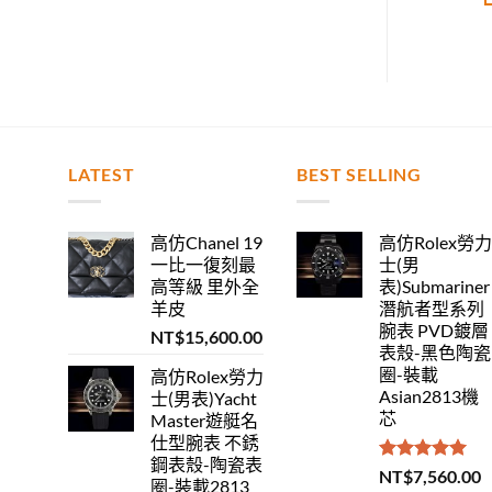
LATEST
BEST SELLING
高仿Chanel 19
高仿Rolex勞
一比一復刻最
士(男
高等級 里外全
表)Submariner
羊皮
潛航者型系列
腕表 PVD鍍層
NT$
15,600.00
表殼-黑色陶瓷
圈-裝載
高仿Rolex勞力
Asian2813機
士(男表)Yacht
芯
Master遊艇名
仕型腕表 不銹
鋼表殼-陶瓷表
評分
5.00
NT$
7,560.00
圈-裝載2813
滿分 5