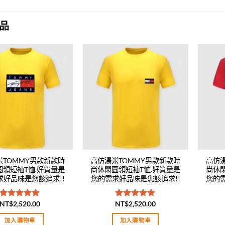
品
Add to
Add to
wishlist
wishlist
米TOMMY男款新款時
高仿湯米TOMMY男款新款時
高仿
圓領短袖T恤.好質量是
尚休閑圓領短袖T恤.好質量是
尚休
求好品味是您該追求!!
您的需求好品味是您該追求!!
您的
NT$
2,520.00
NT$
2,520.00
評分
5.00
評分
5.00
滿分 5
滿分 5
加入購物車
加入購物車