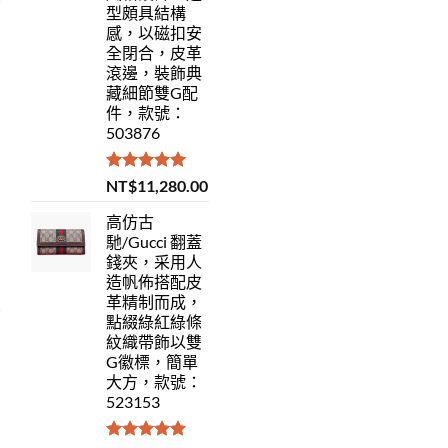
型頗具結構
感，以磁扣安
全閉合，皮革
滾邊，裝飾典
藏細節雙G配
件，款號：
503876
評分
5.00
NT$
11,280.00
滿分 5
高仿古
馳/Gucci 翻蓋
錢夾，采用人
造帆佈搭配皮
革精制而成，
點綴綠紅綠條
紋織帶飾以雙
G徽標，簡單
大方，款號：
523153