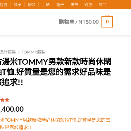
包包
鞋子
服裝
手錶
帽子
皮帶
錢包
飾品
0
購物車 /
NT$
0.00
品牌服裝
/
TOMMY服裝
仿湯米TOMMY男款新款時尚休閑
袖T恤.好質量是您的需求好品味是
追求!!
.00
/
,400.00
有
位
行評
米TOMMY男款新款時尚休閑短袖T恤.好質量是您的需
味是您該追求!!