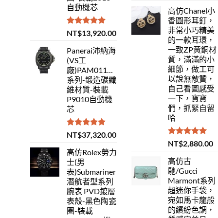
自動機芯
高仿Chanel小
香圓形耳釘，
非常小巧精美
評分
5.00
NT$
13,920.00
的一款耳環，
滿分 5
一致ZP黃銅材
Panerai沛納海
質，滿滿的小
(VS工
細節，做工可
廠)PAM01118Luminor
以說無敵贊，
系列-鍛造碳纖
自己看圖感受
維材質-裝載
一下，寶寶
P9010自動機
們，抓緊自留
芯
哈
評分
5.00
NT$
37,320.00
滿分 5
評分
5.00
NT$
2,880.00
滿分 5
高仿Rolex勞力
高仿古
士(男
馳/Gucci
表)Submariner
Marmont系列
潛航者型系列
超迷你手袋，
腕表 PVD鍍層
宛如馬卡龍般
表殼-黑色陶瓷
的繽紛色調，
圈-裝載