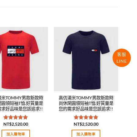
Add to
Add to
wishlist
wishlist
客服
LINE
湯米TOMMY男款新款時
高仿湯米TOMMY男款新款時
閑圓領短袖T恤.好質量是
尚休閑圓領短袖T恤.好質量是
需求好品味是您該追求!!
您的需求好品味是您該追求!!
NT$
2,520.00
NT$
2,520.00
評分
5.00
評分
5.00
滿分 5
滿分 5
加入購物車
加入購物車