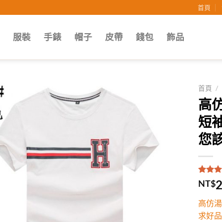
首頁
子
服裝
手錶
帽子
皮帶
錢包
飾品
首頁
/
高
Add to
短
wishlist
您該
評分
1
5
2
NT$
5，已
顧客進
高仿湯
分
求好品