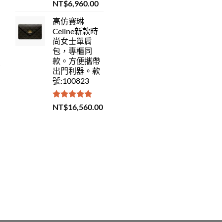
評分
5.00
NT$
6,960.00
滿分 5
高仿賽琳
Celine新款時
尚女士單肩
包，專櫃同
款。方便攜帶
出門利器。款
號:100823
評分
5.00
NT$
16,560.00
滿分 5