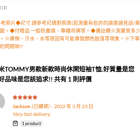
(1)
參考照片◆尺寸 請參考尺碼對照表(若測量有些許的誤差請見諒/單
圖。◆付贈品 一般防塵袋、專櫃吊牌等。◆備註欄※測量質多
。※摩擦、汗水、水等原因有可能導致顏色脫落等現象。※下單
的問題呦!!
米TOMMY男款新款時尚休閑短袖T恤.好質量是您
好品味是您該追求!!
共有 1 則評價
評分
5
滿
Jackson
(已購買)
–
2022 年 3 月 23 日
分 5
Very fast delivery.
1 product