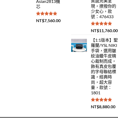
質感完美呈
Asian2813機
現，撩撥你的
芯
少女心，款
號：476433
評分
5.00
NT$
7,560.00
滿分 5
評分
5.00
NT$
11,760.00
滿分 5
【1:1版本】聖
羅蘭/YSL NIKI
手袋，選用皺
紋油蠟牛皮精
心裁制而成，
飾有真皮包覆
的字母聯結標
識，經典時
尚，超大容
量，款號：
1801
評分
5.00
NT$
8,880.00
滿分 5