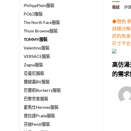
PhilippPlein服裝
描述
評價 
POLO服裝
◆顏色 
The North Face服裝
詳細分解
Thom Browne服裝
許的色差
TOMMY服裝
尺寸不合
Valentino服裝
VERSACE服裝
高仿湯
Zegna服裝
的需求
亞曼尼服裝
寶緹嘉BV服裝
巴寶莉Burberry服裝
巴黎世家服裝
愛馬仕Hermes服裝
普拉達Prada服裝
芬迪Fendi服裝