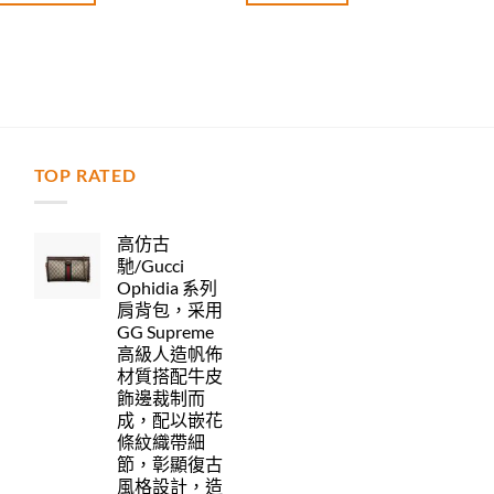
TOP RATED
力
高仿古
馳/Gucci
Ophidia 系列
肩背包，采用
GG Supreme
高級人造帆佈
材質搭配牛皮
飾邊裁制而
成，配以嵌花
條紋織帶細
節，彰顯復古
風格設計，造