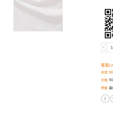
高仿湯
客服LIN
貨號:
fB
分類:
T
標籤:
高