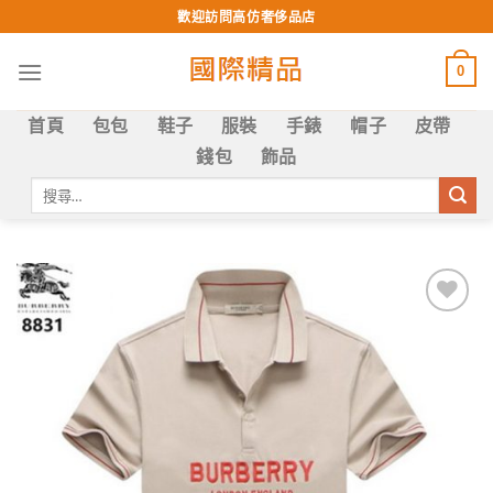
Skip
歡迎訪問高仿奢侈品店
to
content
0
首頁
包包
鞋子
服裝
手錶
帽子
皮帶
錢包
飾品
搜
尋
關
鍵
字:
Add to
wishlist