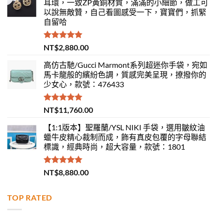
耳環，一致ZP黃銅材質，滿滿的小細節，做工可
以說無敵贊，自己看圖感受一下，寶寶們，抓緊
自留哈
評分
5.00
NT$
2,880.00
滿分 5
高仿古馳/Gucci Marmont系列超迷你手袋，宛如
馬卡龍般的繽紛色調，質感完美呈現，撩撥你的
少女心，款號：476433
評分
5.00
NT$
11,760.00
滿分 5
【1:1版本】聖羅蘭/YSL NIKI 手袋，選用皺紋油
蠟牛皮精心裁制而成，飾有真皮包覆的字母聯結
標識，經典時尚，超大容量，款號：1801
評分
5.00
NT$
8,880.00
滿分 5
TOP RATED