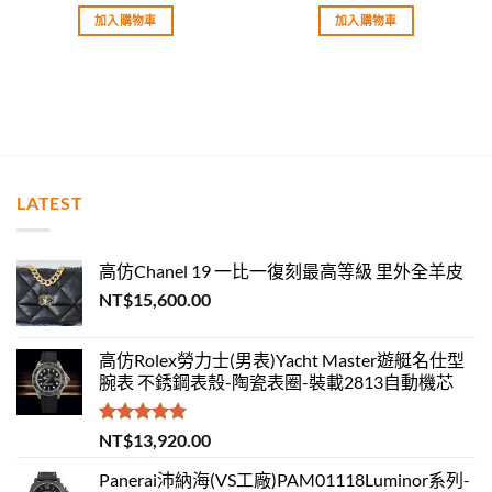
滿分 5
滿分 5
加入購物車
加入購物車
LATEST
高仿Chanel 19 一比一復刻最高等級 里外全羊皮
NT$
15,600.00
高仿Rolex勞力士(男表)Yacht Master遊艇名仕型
腕表 不銹鋼表殼-陶瓷表圈-裝載2813自動機芯
評分
5.00
NT$
13,920.00
滿分 5
Panerai沛納海(VS工廠)PAM01118Luminor系列-