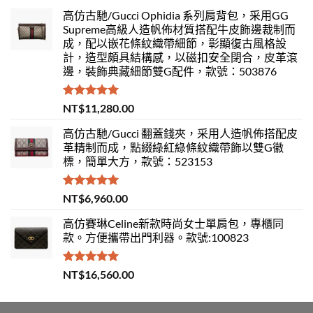
高仿古馳/Gucci Ophidia 系列肩背包，采用GG
Supreme高級人造帆佈材質搭配牛皮飾邊裁制而
成，配以嵌花條紋織帶細節，彰顯復古風格設
計，造型頗具結構感，以磁扣安全閉合，皮革滾
邊，裝飾典藏細節雙G配件，款號：503876
評分
5.00
NT$
11,280.00
滿分 5
高仿古馳/Gucci 翻蓋錢夾，采用人造帆佈搭配皮
革精制而成，點綴綠紅綠條紋織帶飾以雙G徽
標，簡單大方，款號：523153
評分
5.00
NT$
6,960.00
滿分 5
高仿賽琳Celine新款時尚女士單肩包，專櫃同
款。方便攜帶出門利器。款號:100823
評分
5.00
NT$
16,560.00
滿分 5