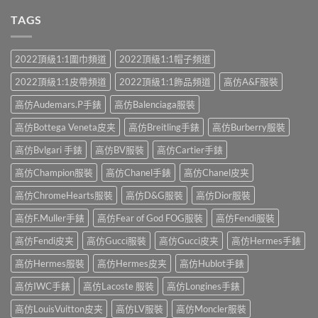
TAGS
2022頂級1:1圍巾頻道
2022頂級1:1帽子頻道
2022頂級1:1皮帶頻道
2022頂級1:1飾品頻道
高仿A&F服裝
高仿Audemars.P手錶
高仿Balenciaga服裝
高仿Bottega Veneta皮夹
高仿Breitling手錶
高仿Burberry服裝
高仿Bvlgari 手錶
高仿BV服裝
高仿Cartier手錶
高仿Champion服裝
高仿Chanel手錶
高仿Chanel皮夹
高仿ChromeHearts服裝
高仿D&G服裝
高仿Dior服裝
高仿F.Muller手錶
高仿Fear of God FOG服裝
高仿Fendi服裝
高仿Fendi皮夹
高仿Gucci服裝
高仿Gucci皮夹
高仿Hermes手錶
高仿Hermes服裝
高仿Hermes皮夹
高仿Hublot手錶
高仿IWC手錶
高仿Lacoste 服裝
高仿Longines手錶
高仿LouisVuitton皮夹
高仿LV服裝
高仿Moncler服裝