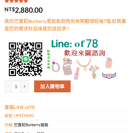
評分
1
5.00
/
2,880.00
NT$
5，已有
位
顧客進行評
高仿巴寶莉Burberry男款新款時尚休閑翻領短袖T恤.好質量
分
是您的需求好品味是您該追求!!
高仿巴寶莉Burberry男款新款時尚休閑翻領短袖T恤.好質量是您的需求
加入購物車
客服LINE:of78
貨號:
UP4THb9G
分類:
巴寶莉Burberry服裝