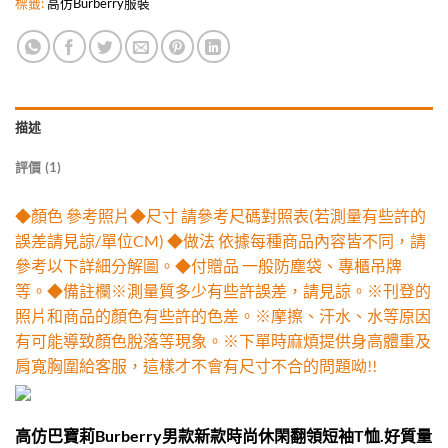
標籤:
高仿Burberry服裝
描述
評價 (1)
◆顏色 參考照片◆尺寸 請參考尺碼對照表(若測量有些許的
誤差請見諒/單位CM) ◆做法 依據每種商品內容皆不同，請
參考以下詳細分解圖。◆付贈品 一般防塵袋、專櫃吊牌
等。◆備註欄※測量質多少有些許誤差，請見諒。※刊登的
照片和商品的顏色有些許的色差。※摩擦、汗水、水等原因
有可能導致顏色脫落等現象。※下單時麻煩提供身高體重及
肩寬胸圍給客服，這樣才不會有尺寸不合的問題呦!!
高仿巴寶莉Burberry男款新款時尚休閑翻領短袖T恤.好質量