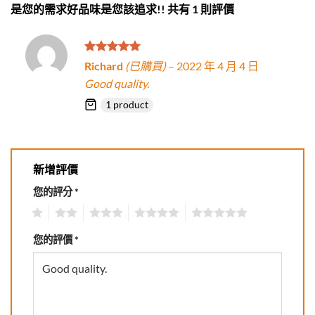
是您的需求好品味是您該追求!!
共有 1 則評價
評分
5
滿
Richard
(已購買)
–
2022 年 4 月 4 日
分 5
Good quality.
1 product
新增評價
您的評分
*
1
2
3
4
5
您的評價
*