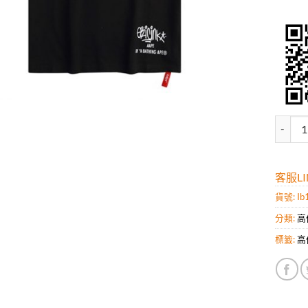
高仿潮牌
客服LIN
貨號:
Ib
分類:
高
標籤:
高