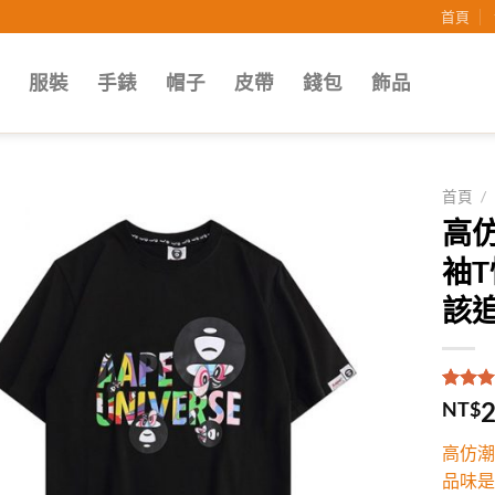
首頁
子
服裝
手錶
帽子
皮帶
錢包
飾品
首頁
/
高
Add to
袖
wishlist
該追
評分
1
5
2
NT$
5，已
顧客進
高仿潮
分
品味是