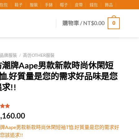
包包
鞋子
服裝
手錶
帽子
皮帶
錢包
飾品
0
購物車 /
NT$
0.00
品牌服裝
/
高仿OTHER服裝
仿潮牌Aape男款新款時尚休閑短
T恤.好質量是您的需求好品味是您
求!!
.00
/
,160.00
有
位
行評
牌Aape男款新款時尚休閑短袖T恤.好質量是您的需求好
您該追求!!