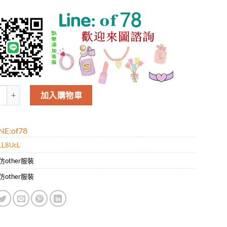
Aape男款新款時尚休閑短袖T恤.好質量是您的需求好品味是您該追求!! 
加入購物車
E:of78
1L8UcL
仿other服裝
仿other服裝