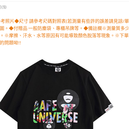
(1)
參考照片◆尺寸 請參考尺碼對照表(若測量有些許的誤差請見諒/單
圖。◆付贈品 一般防塵袋、專櫃吊牌等。◆備註欄※測量質多
。※摩擦、汗水、水等原因有可能導致顏色脫落等現象。※下單
的問題呦!!