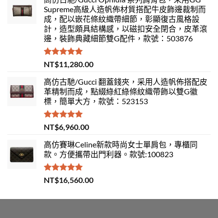
Supreme高級人造帆佈材質搭配牛皮飾邊裁制而
成，配以嵌花條紋織帶細節，彰顯復古風格設
計，造型頗具結構感，以磁扣安全閉合，皮革滾
邊，裝飾典藏細節雙G配件，款號：503876
評分
5.00
NT$
11,280.00
滿分 5
高仿古馳/Gucci 翻蓋錢夾，采用人造帆佈搭配皮
革精制而成，點綴綠紅綠條紋織帶飾以雙G徽
標，簡單大方，款號：523153
評分
5.00
NT$
6,960.00
滿分 5
高仿賽琳Celine新款時尚女士單肩包，專櫃同
款。方便攜帶出門利器。款號:100823
評分
5.00
NT$
16,560.00
滿分 5