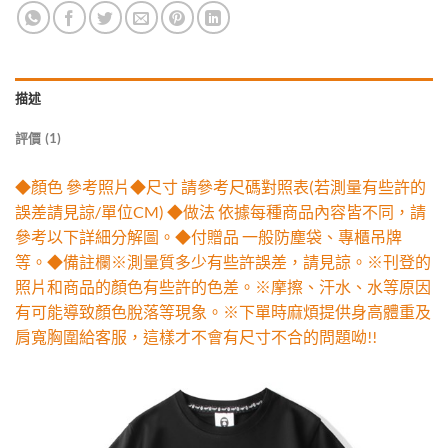
描述
評價 (1)
◆顏色 參考照片◆尺寸 請參考尺碼對照表(若測量有些許的
誤差請見諒/單位CM) ◆做法 依據每種商品內容皆不同，請
參考以下詳細分解圖。◆付贈品 一般防塵袋、專櫃吊牌
等。◆備註欄※測量質多少有些許誤差，請見諒。※刊登的
照片和商品的顏色有些許的色差。※摩擦、汗水、水等原因
有可能導致顏色脫落等現象。※下單時麻煩提供身高體重及
肩寬胸圍給客服，這樣才不會有尺寸不合的問題呦!!