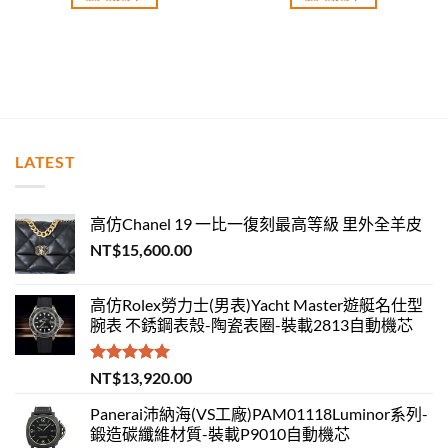
LATEST
高仿Chanel 19 一比一復刻最高等級 里外全羊皮
NT$
15,600.00
高仿Rolex勞力士(男表)Yacht Master遊艇名仕型
腕表 不銹鋼表殼-陶瓷表圈-裝載2813自動機芯
評分
5.00
NT$
13,920.00
滿分 5
Panerai沛納海(VS工廠)PAM01118Luminor系列-
鍛造碳纖維材質-裝載P9010自動機芯