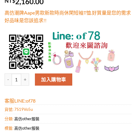
2,160.00
NT$
5，已有
位
顧客進行評
高仿潮牌Aape男款新款時尚休閑短袖T恤.好質量是您的需求
分
好品味是您該追求!!
高仿潮牌Aape男款新款時尚休閑短袖T恤.好質量是您的需求好品味是您該
加入購物車
客服LINE:of78
貨號:
7S19Vo5u
分類:
高仿other服裝
標籤:
高仿other服裝