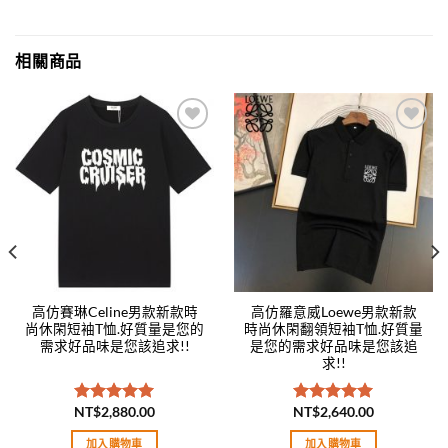
相關商品
Add to
Add to
wishlist
wishlist
高仿賽琳Celine男款新款時
高仿羅意威Loewe男款新款
尚休閑短袖T恤.好質量是您的
時尚休閑翻領短袖T恤.好質量
需求好品味是您該追求!!
是您的需求好品味是您該追
求!!
NT$
2,880.00
NT$
2,640.00
評分
5.00
評分
5.00
滿分 5
滿分 5
加入購物車
加入購物車