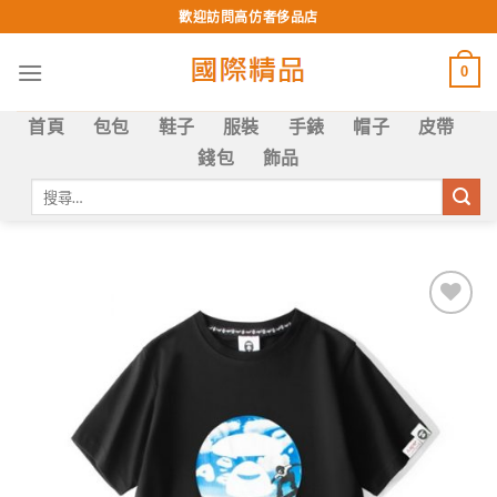
Skip
歡迎訪問高仿奢侈品店
to
content
0
首頁
包包
鞋子
服裝
手錶
帽子
皮帶
錢包
飾品
搜
尋
關
鍵
字:
Add to
wishlist