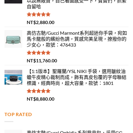
以說無敵贊，自己看圖感受一下，寶寶們，抓緊
自留哈
評分
5.00
NT$
2,880.00
滿分 5
高仿古馳/Gucci Marmont系列超迷你手袋，宛如
馬卡龍般的繽紛色調，質感完美呈現，撩撥你的
少女心，款號：476433
評分
5.00
NT$
11,760.00
滿分 5
【1:1版本】聖羅蘭/YSL NIKI 手袋，選用皺紋油
蠟牛皮精心裁制而成，飾有真皮包覆的字母聯結
標識，經典時尚，超大容量，款號：1801
評分
5.00
NT$
8,880.00
滿分 5
TOP RATED
高仿古馳/Gucci Ophidia 系列肩背包，采用GG