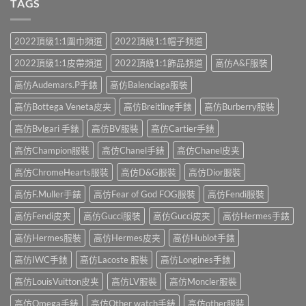
TAGS
2022頂級1:1圍巾頻道
2022頂級1:1帽子頻道
2022頂級1:1皮帶頻道
2022頂級1:1飾品頻道
高仿A&F服裝
高仿Audemars.P手錶
高仿Balenciaga服裝
高仿Bottega Veneta皮夹
高仿Breitling手錶
高仿Burberry服裝
高仿Bvlgari 手錶
高仿BV服裝
高仿Cartier手錶
高仿Champion服裝
高仿Chanel手錶
高仿Chanel皮夹
高仿ChromeHearts服裝
高仿D&G服裝
高仿Dior服裝
高仿F.Muller手錶
高仿Fear of God FOG服裝
高仿Fendi服裝
高仿Fendi皮夹
高仿Gucci服裝
高仿Gucci皮夹
高仿Hermes手錶
高仿Hermes服裝
高仿Hermes皮夹
高仿Hublot手錶
高仿IWC手錶
高仿Lacoste 服裝
高仿Longines手錶
高仿LouisVuitton皮夹
高仿LV服裝
高仿Moncler服裝
高仿Omega手錶
高仿Other watch手錶
高仿other服裝