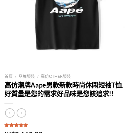
首頁
/
品牌服裝
/
高仿OTHER服裝
高仿潮牌Aape男款新款時尚休閑短袖T恤.
好質量是您的需求好品味是您該追求!!
評分
1
5.00
/