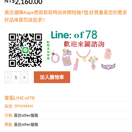
2,160.00
NT$
5，已有
位
顧客進行評
高仿潮牌Aape男款新款時尚休閑短袖T恤.好質量是您的需求
分
好品味是您該追求!!
高仿潮牌Aape男款新款時尚休閑短袖T恤.好質量是您的需求好品味是您該
加入購物車
客服LINE:of78
貨號:
3P4VM4Al
分類:
高仿other服裝
標籤:
高仿other服裝