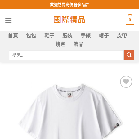
Skip
歡迎訪問高仿奢侈品店
to
content
0
首頁
包包
鞋子
服裝
手錶
帽子
皮帶
錢包
飾品
搜
尋
關
鍵
字:
Add to
wishlist