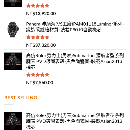
評分
5.00
NT$
13,920.00
滿分 5
Panerai沛納海(VS工廠)PAM01118Luminor系列-
鍛造碳纖維材質-裝載P9010自動機芯
評分
5.00
NT$
37,320.00
滿分 5
高仿Rolex勞力士(男表)Submariner潛航者型系列
腕表 PVD鍍層表殼-黑色陶瓷圈-裝載Asian2813
機芯
評分
5.00
NT$
7,560.00
滿分 5
BEST SELLING
高仿Rolex勞力士(男表)Submariner潛航者型系列
腕表 PVD鍍層表殼-黑色陶瓷圈-裝載Asian2813
機芯