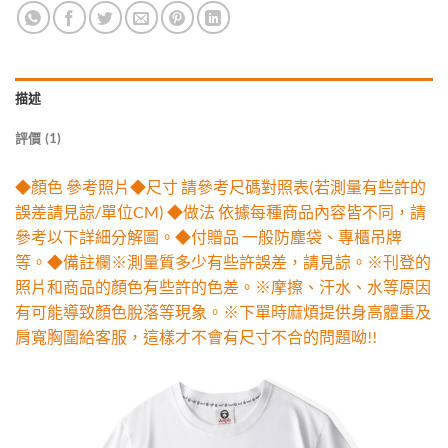
描述
評價 (1)
◆顏色 參考照片◆尺寸 請參考尺碼對照表(若測量有些許的
誤差請見諒/單位CM) ◆做法 依據每種商品內容皆不同，請
參考以下詳細分解圖。◆付贈品 一般防塵袋、專櫃吊牌
等。◆備註欄※測量質多少有些許誤差，請見諒。※刊登的
照片和商品的顏色有些許的色差。※摩擦、汗水、水等原因
有可能導致顏色脫落等現象。※下單時麻煩提供身高體重及
肩寬胸圍給客服，這樣才不會有尺寸不合的問題呦!!