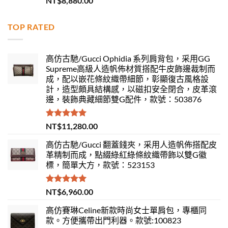
NT$
8,880.00
滿分 5
TOP RATED
高仿古馳/Gucci Ophidia 系列肩背包，采用GG
Supreme高級人造帆佈材質搭配牛皮飾邊裁制而
成，配以嵌花條紋織帶細節，彰顯復古風格設
計，造型頗具結構感，以磁扣安全閉合，皮革滾
邊，裝飾典藏細節雙G配件，款號：503876
評分
5.00
NT$
11,280.00
滿分 5
高仿古馳/Gucci 翻蓋錢夾，采用人造帆佈搭配皮
革精制而成，點綴綠紅綠條紋織帶飾以雙G徽
標，簡單大方，款號：523153
評分
5.00
NT$
6,960.00
滿分 5
高仿賽琳Celine新款時尚女士單肩包，專櫃同
款。方便攜帶出門利器。款號:100823