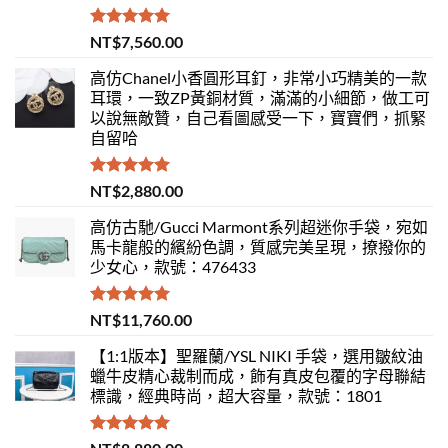
評分
5.00
NT$
7,560.00
滿分 5
高仿Chanel小香圓形耳釘，非常小巧精美的一款
耳環，一致ZP黃銅材質，滿滿的小細節，做工可
以說無敵贊，自己看圖感受一下，寶寶們，抓緊
自留哈
評分
5.00
NT$
2,880.00
滿分 5
高仿古馳/Gucci Marmont系列超迷你手袋，宛如
馬卡龍般的繽紛色調，質感完美呈現，撩撥你的
少女心，款號：476433
評分
5.00
NT$
11,760.00
滿分 5
【1:1版本】聖羅蘭/YSL NIKI 手袋，選用皺紋油
蠟牛皮精心裁制而成，飾有真皮包覆的字母聯結
標識，經典時尚，超大容量，款號：1801
評分
5.00