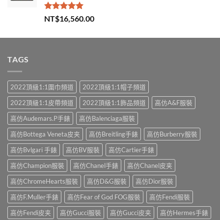
評分
5.00
NT$
16,560.00
滿分 5
TAGS
2022頂級1:1圍巾頻道
2022頂級1:1帽子頻道
2022頂級1:1皮帶頻道
2022頂級1:1飾品頻道
高仿A&F服裝
高仿Audemars.P手錶
高仿Balenciaga服裝
高仿Bottega Veneta皮夹
高仿Breitling手錶
高仿Burberry服裝
高仿Bvlgari 手錶
高仿BV服裝
高仿Cartier手錶
高仿Champion服裝
高仿Chanel手錶
高仿Chanel皮夹
高仿ChromeHearts服裝
高仿D&G服裝
高仿Dior服裝
高仿F.Muller手錶
高仿Fear of God FOG服裝
高仿Fendi服裝
高仿Fendi皮夹
高仿Gucci服裝
高仿Gucci皮夹
高仿Hermes手錶