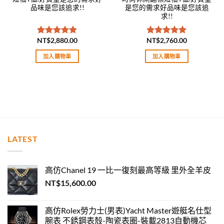
品味是您該追求!!
是您的需求好品味是您該追
求!!
NT$
2,880.00
NT$
2,760.00
評分
5.00
評分
5.00
滿分 5
滿分 5
加入購物車
加入購物車
LATEST
高仿Chanel 19 一比一復刻最高等級 里外全羊皮
NT$
15,600.00
高仿Rolex勞力士(男表)Yacht Master遊艇名仕型
腕表 不銹鋼表殼-陶瓷表圈-裝載2813自動機芯