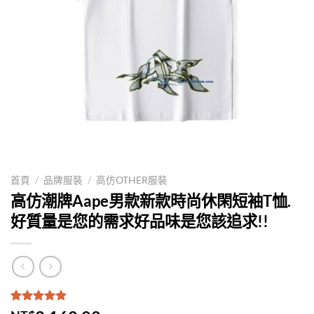
首頁
/
品牌服裝
/
高仿OTHER服裝
高仿潮牌Aape男款新款時尚休閑短袖T恤.
好質量是您的需求好品味是您該追求!!
評分
1
5.00
/