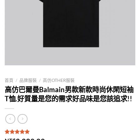
首頁
/
品牌服裝
/
高仿OTHER服裝
高仿巴爾曼Balmain男款新款時尚休閑短袖
T恤.好質量是您的需求好品味是您該追求!!
評分
1
5.00
/