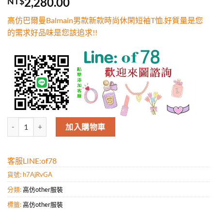
2,280.00
NT$
5，已有
位
顧客進行評
高仿巴爾曼Balmain男款新款時尚休閑短袖T恤.好質量是您
分
的需求好品味是您該追求!!
高仿巴爾曼Balmain男款新款時尚休閑短袖T恤.好質量是您的需求好品味
加入購物車
客服LINE:of78
貨號:
h7AjRvGA
分類:
高仿other服裝
標籤:
高仿other服裝