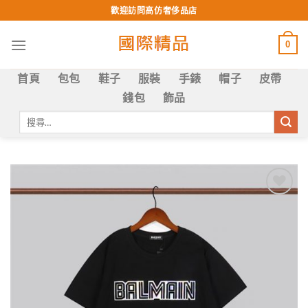
Skip
歡迎訪問高仿奢侈品店
to
content
0
首頁
包包
鞋子
服裝
手錶
帽子
皮帶
錢包
飾品
搜
尋
關
鍵
字:
Add to
wishlist