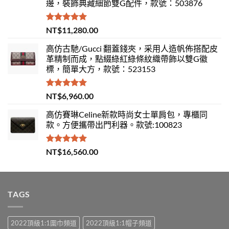
邊，裝飾典藏細節雙G配件，款號：503876
評分
5.00
NT$
11,280.00
滿分 5
高仿古馳/Gucci 翻蓋錢夾，采用人造帆佈搭配皮
革精制而成，點綴綠紅綠條紋織帶飾以雙G徽
標，簡單大方，款號：523153
評分
5.00
NT$
6,960.00
滿分 5
高仿賽琳Celine新款時尚女士單肩包，專櫃同
款。方便攜帶出門利器。款號:100823
評分
5.00
NT$
16,560.00
滿分 5
TAGS
2022頂級1:1圍巾頻道
2022頂級1:1帽子頻道