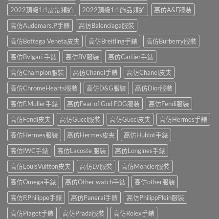
2022頂級1:1皮帶頻道
2022頂級1:1飾品頻道
高仿A&F服裝
高仿Audemars.P手錶
高仿Balenciaga服裝
高仿Bottega Veneta皮夹
高仿Breitling手錶
高仿Burberry服裝
高仿Bvlgari 手錶
高仿BV服裝
高仿Cartier手錶
高仿Champion服裝
高仿Chanel手錶
高仿Chanel皮夹
高仿ChromeHearts服裝
高仿D&G服裝
高仿Dior服裝
高仿F.Muller手錶
高仿Fear of God FOG服裝
高仿Fendi服裝
高仿Fendi皮夹
高仿Gucci服裝
高仿Gucci皮夹
高仿Hermes手錶
高仿Hermes服裝
高仿Hermes皮夹
高仿Hublot手錶
高仿IWC手錶
高仿Lacoste 服裝
高仿Longines手錶
高仿LouisVuitton皮夹
高仿LV服裝
高仿Moncler服裝
高仿Omega手錶
高仿Other watch手錶
高仿other服裝
高仿P.Philippe手錶
高仿Panerai手錶
高仿PhilippPlein服裝
高仿Piaget手錶
高仿Prada服裝
高仿Rolex手錶