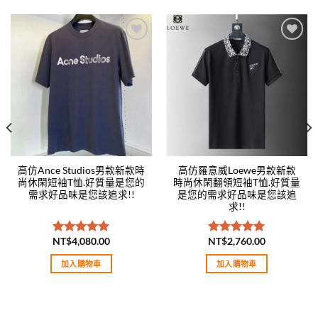
Add to
Add to
wishlist
wishlist
高仿Ance Studios男款新款時
高仿羅意威Loewe男款新款
尚休閑短袖T恤.好質量是您的
時尚休閑翻領短袖T恤.好質量
需求好品味是您該追求!!
是您的需求好品味是您該追
求!!
NT$
4,080.00
NT$
2,760.00
評分
5.00
評分
5.00
滿分 5
滿分 5
加入購物車
加入購物車