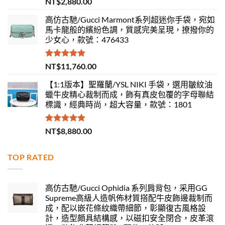
NT$
2,880.00
滿分 5
高仿古馳/Gucci Marmont系列超迷你手袋，宛如
馬卡龍般的繽紛色調，質感完美呈現，撩撥你的
少女心，款號：476433
評分
5.00
NT$
11,760.00
滿分 5
【1:1版本】聖羅蘭/YSL NIKI 手袋，選用皺紋油
蠟牛皮精心裁制而成，飾有真皮包覆的字母聯結
標識，經典時尚，超大容量，款號：1801
評分
5.00
NT$
8,880.00
滿分 5
TOP RATED
高仿古馳/Gucci Ophidia 系列肩背包，采用GG
Supreme高級人造帆佈材質搭配牛皮飾邊裁制而
成，配以嵌花條紋織帶細節，彰顯復古風格設
計，造型頗具結構感，以磁扣安全閉合，皮革滾