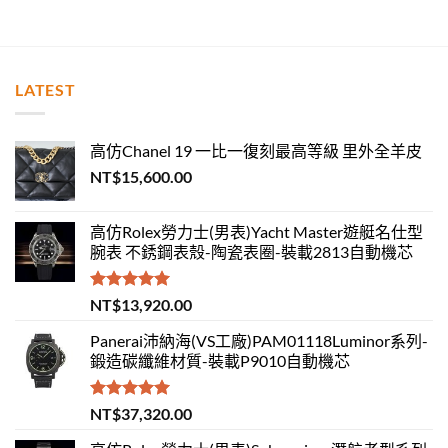
LATEST
高仿Chanel 19 一比一復刻最高等級 里外全羊皮
NT$
15,600.00
高仿Rolex勞力士(男表)Yacht Master遊艇名仕型
腕表 不銹鋼表殼-陶瓷表圈-裝載2813自動機芯
評分
5.00
NT$
13,920.00
滿分 5
Panerai沛納海(VS工廠)PAM01118Luminor系列-
鍛造碳纖維材質-裝載P9010自動機芯
評分
5.00
NT$
37,320.00
滿分 5