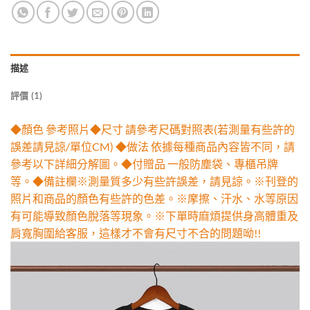
描述
評價 (1)
◆顏色 參考照片◆尺寸 請參考尺碼對照表(若測量有些許的
誤差請見諒/單位CM) ◆做法 依據每種商品內容皆不同，請
參考以下詳細分解圖。◆付贈品 一般防塵袋、專櫃吊牌
等。◆備註欄※測量質多少有些許誤差，請見諒。※刊登的
照片和商品的顏色有些許的色差。※摩擦、汗水、水等原因
有可能導致顏色脫落等現象。※下單時麻煩提供身高體重及
肩寬胸圍給客服，這樣才不會有尺寸不合的問題呦!!