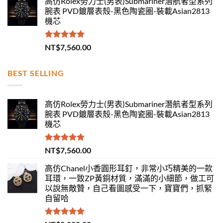
高仿Rolex勞力士(男表)Submariner潛航者型系列
腕表 PVD鍍層表殼-黑色陶瓷圈-裝載Asian2813
機芯
評分
5.00
NT$
7,560.00
滿分 5
BEST SELLING
高仿Rolex勞力士(男表)Submariner潛航者型系列
腕表 PVD鍍層表殼-黑色陶瓷圈-裝載Asian2813
機芯
評分
5.00
NT$
7,560.00
滿分 5
高仿Chanel小香圓形耳釘，非常小巧精美的一款
耳環，一致ZP黃銅材質，滿滿的小細節，做工可
以說無敵贊，自己看圖感受一下，寶寶們，抓緊
自留哈
評分
5.00