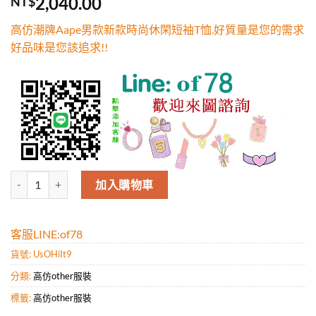
2,040.00
NT$
5，已有
位
顧客進行評
高仿潮牌Aape男款新款時尚休閑短袖T恤.好質量是您的需求
分
好品味是您該追求!!
高仿潮牌Aape男款新款時尚休閑短袖T恤.好質量是您的需求好品味是您該
加入購物車
客服LINE:of78
貨號:
UsOHiIt9
分類:
高仿other服裝
標籤:
高仿other服裝