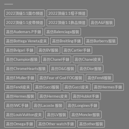
2022頂級1:1圍巾頻道
2022頂級1:1帽子頻道
2022頂級1:1皮帶頻道
2022頂級1:1飾品頻道
高仿A&F服裝
高仿Audemars.P手錶
高仿Balenciaga服裝
高仿Bottega Veneta皮夹
高仿Breitling手錶
高仿Burberry服裝
高仿Bvlgari 手錶
高仿BV服裝
高仿Cartier手錶
高仿Champion服裝
高仿Chanel手錶
高仿Chanel皮夹
高仿ChromeHearts服裝
高仿D&G服裝
高仿Dior服裝
高仿F.Muller手錶
高仿Fear of God FOG服裝
高仿Fendi服裝
高仿Fendi皮夹
高仿Gucci服裝
高仿Gucci皮夹
高仿Hermes手錶
高仿Hermes服裝
高仿Hermes皮夹
高仿Hublot手錶
高仿IWC手錶
高仿Lacoste 服裝
高仿Longines手錶
高仿LouisVuitton皮夹
高仿LV服裝
高仿Moncler服裝
高仿Omega手錶
高仿Other watch手錶
高仿other服裝