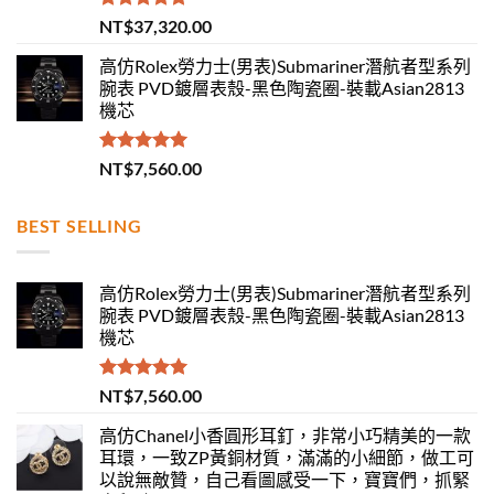
評分
5.00
NT$
37,320.00
滿分 5
高仿Rolex勞力士(男表)Submariner潛航者型系列
腕表 PVD鍍層表殼-黑色陶瓷圈-裝載Asian2813
機芯
評分
5.00
NT$
7,560.00
滿分 5
BEST SELLING
高仿Rolex勞力士(男表)Submariner潛航者型系列
腕表 PVD鍍層表殼-黑色陶瓷圈-裝載Asian2813
機芯
評分
5.00
NT$
7,560.00
滿分 5
高仿Chanel小香圓形耳釘，非常小巧精美的一款
耳環，一致ZP黃銅材質，滿滿的小細節，做工可
以說無敵贊，自己看圖感受一下，寶寶們，抓緊