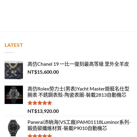
LATEST
高仿Chanel 19 一比一復刻最高等級 里外全羊皮
NT$
15,600.00
高仿Rolex勞力士(男表)Yacht Master遊艇名仕型
腕表 不銹鋼表殼-陶瓷表圈-裝載2813自動機芯
評分
5.00
NT$
13,920.00
滿分 5
Panerai沛納海(VS工廠)PAM01118Luminor系列-
鍛造碳纖維材質-裝載P9010自動機芯