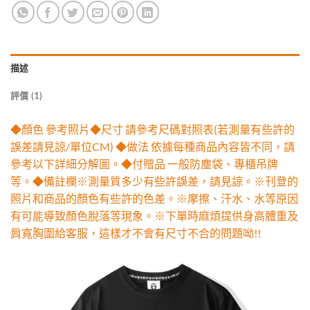
描述
評價 (1)
◆顏色 參考照片◆尺寸 請參考尺碼對照表(若測量有些許的
誤差請見諒/單位CM) ◆做法 依據每種商品內容皆不同，請
參考以下詳細分解圖。◆付贈品 一般防塵袋、專櫃吊牌
等。◆備註欄※測量質多少有些許誤差，請見諒。※刊登的
照片和商品的顏色有些許的色差。※摩擦、汗水、水等原因
有可能導致顏色脫落等現象。※下單時麻煩提供身高體重及
肩寬胸圍給客服，這樣才不會有尺寸不合的問題呦!!