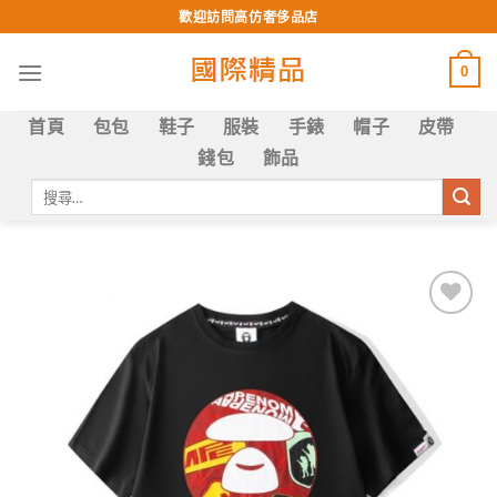
Skip
歡迎訪問高仿奢侈品店
to
content
0
首頁
包包
鞋子
服裝
手錶
帽子
皮帶
錢包
飾品
搜
尋
關
鍵
字:
Add to
wishlist