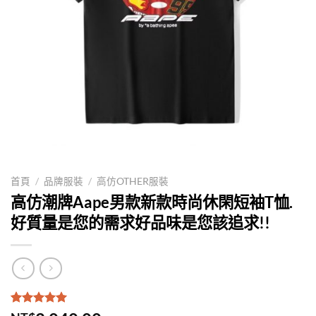
首頁
/
品牌服裝
/
高仿OTHER服裝
高仿潮牌Aape男款新款時尚休閑短袖T恤.
好質量是您的需求好品味是您該追求!!
評分
1
5.00
/