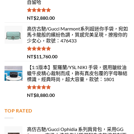
自留哈
評分
5.00
NT$
2,880.00
滿分 5
高仿古馳/Gucci Marmont系列超迷你手袋，宛如
馬卡龍般的繽紛色調，質感完美呈現，撩撥你的
少女心，款號：476433
評分
5.00
NT$
11,760.00
滿分 5
【1:1版本】聖羅蘭/YSL NIKI 手袋，選用皺紋油
蠟牛皮精心裁制而成，飾有真皮包覆的字母聯結
標識，經典時尚，超大容量，款號：1801
評分
5.00
NT$
8,880.00
滿分 5
TOP RATED
高仿古馳/Gucci Ophidia 系列肩背包，采用GG