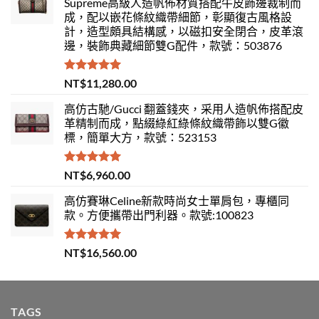
Supreme高級人造帆佈材質搭配牛皮飾邊裁制而
成，配以嵌花條紋織帶細節，彰顯復古風格設
計，造型頗具結構感，以磁扣安全閉合，皮革滾
邊，裝飾典藏細節雙G配件，款號：503876
評分
5.00
NT$
11,280.00
滿分 5
高仿古馳/Gucci 翻蓋錢夾，采用人造帆佈搭配皮
革精制而成，點綴綠紅綠條紋織帶飾以雙G徽
標，簡單大方，款號：523153
評分
5.00
NT$
6,960.00
滿分 5
高仿賽琳Celine新款時尚女士單肩包，專櫃同
款。方便攜帶出門利器。款號:100823
評分
5.00
NT$
16,560.00
滿分 5
TAGS