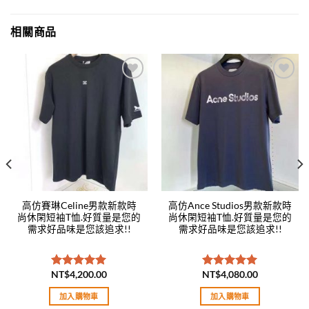
相關商品
Add to
Add to
wishlist
wishlist
高仿賽琳Celine男款新款時
高仿Ance Studios男款新款時
尚休閑短袖T恤.好質量是您的
尚休閑短袖T恤.好質量是您的
需求好品味是您該追求!!
需求好品味是您該追求!!
NT$
4,200.00
NT$
4,080.00
評分
5.00
評分
5.00
滿分 5
滿分 5
加入購物車
加入購物車