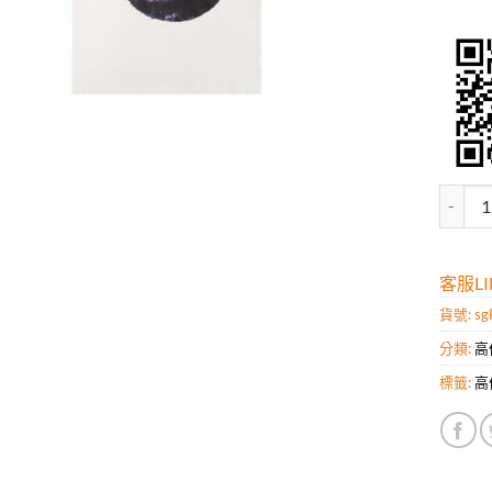
高仿巴爾
客服LIN
貨號:
sg
分類:
高
標籤:
高