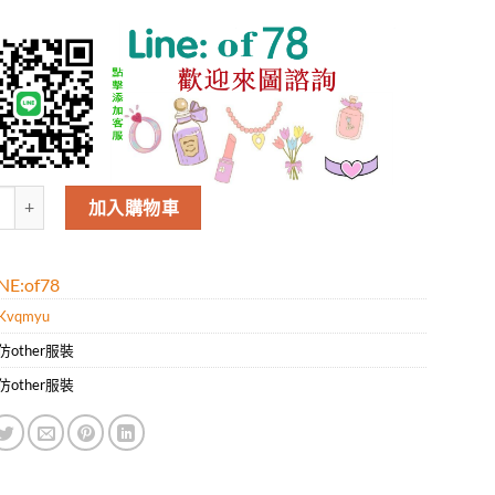
曼Balmain男款新款時尚休閑短袖T恤.好質量是您的需求好品味是您該追求
加入購物車
E:of78
Kvqmyu
仿other服裝
仿other服裝