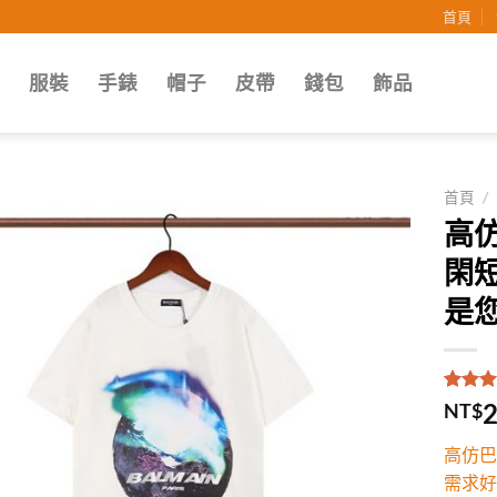
首頁
子
服裝
手錶
帽子
皮帶
錢包
飾品
首頁
/
高仿
Add to
閑
wishlist
是您
評分
1
5
2
NT$
5，已
顧客進
高仿巴
分
需求好