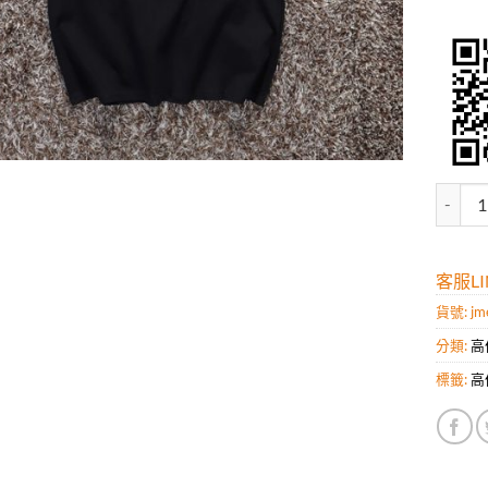
高仿潮牌
客服LIN
貨號:
jm
分類:
高
標籤:
高