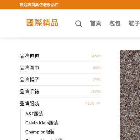
Skip
歡迎訪問高仿奢侈品店
to
content
首頁
包包
鞋
品牌包包
(4749)
品牌圍巾
(885)
品牌帽子
(755)
品牌手錶
(2378)
品牌服裝
(4606)
A&F服裝
Calvin Klein服裝
Champion服裝