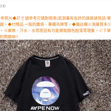
(1)
參考照片◆尺寸 請參考尺碼對照表(若測量有些許的誤差請見諒/單
圖。◆付贈品 一般防塵袋、專櫃吊牌等。◆備註欄※測量質多
。※摩擦、汗水、水等原因有可能導致顏色脫落等現象。※下單
的問題呦!!