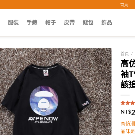
首頁
子
服裝
手錶
帽子
皮帶
錢包
飾品
首頁
/
高
Add to
袖
wishlist
該追
評分
1
5
2
NT$
5，已
顧客進
高仿潮
分
品味是