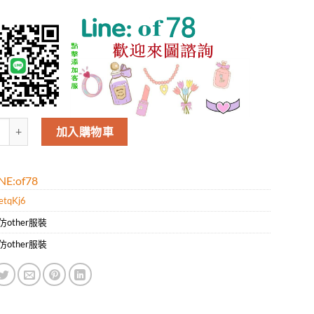
Aape男款新款時尚休閑短袖T恤.好質量是您的需求好品味是您該追求!! 
加入購物車
E:of78
etqKj6
仿other服裝
仿other服裝