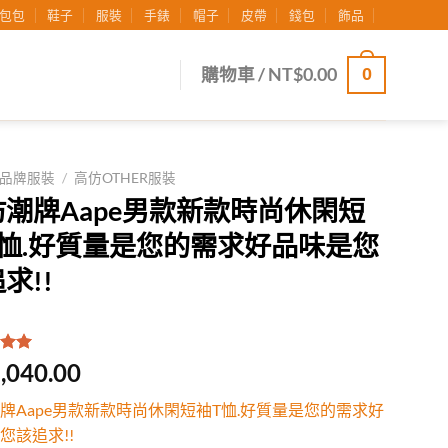
包包
鞋子
服裝
手錶
帽子
皮帶
錢包
飾品
0
購物車 /
NT$
0.00
品牌服裝
/
高仿OTHER服裝
仿潮牌Aape男款新款時尚休閑短
T恤.好質量是您的需求好品味是您
求!!
.00
/
,040.00
有
位
行評
牌Aape男款新款時尚休閑短袖T恤.好質量是您的需求好
您該追求!!