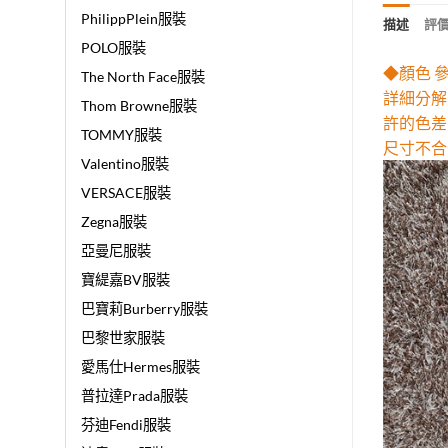
PhilippPlein服裝
描述
評價 
POLO服裝
◆顏色 
The North Face服裝
詳細分解
Thom Browne服裝
許的色差
TOMMY服裝
尺寸不合
Valentino服裝
VERSACE服裝
Zegna服裝
亞曼尼服裝
寶緹嘉BV服裝
巴寶莉Burberry服裝
巴黎世家服裝
愛馬仕Hermes服裝
普拉達Prada服裝
芬迪Fendi服裝