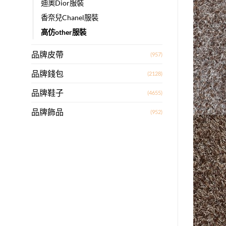
迪奧Dior服裝
香奈兒Chanel服裝
高仿other服裝
品牌皮帶
(957)
品牌錢包
(2128)
品牌鞋子
(4655)
品牌飾品
(952)