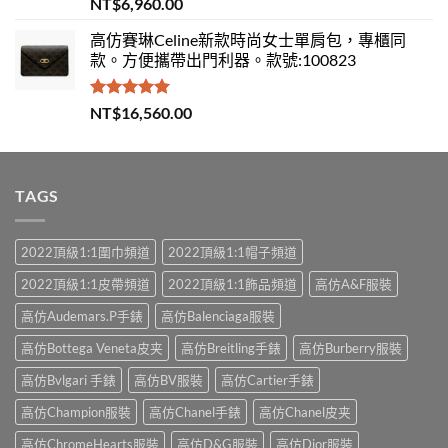
評分
5.00
NT$
6,960.00
滿分 5
高仿賽琳Celine新款時尚女士單肩包，專櫃同
款。方便攜帶出門利器。款號:100823
評分
5.00
NT$
16,560.00
滿分 5
TAGS
2022頂級1:1圍巾頻道
2022頂級1:1帽子頻道
2022頂級1:1皮帶頻道
2022頂級1:1飾品頻道
高仿A&F服裝
高仿Audemars.P手錶
高仿Balenciaga服裝
高仿Bottega Veneta皮夹
高仿Breitling手錶
高仿Burberry服裝
高仿Bvlgari 手錶
高仿BV服裝
高仿Cartier手錶
高仿Champion服裝
高仿Chanel手錶
高仿Chanel皮夹
高仿ChromeHearts服裝
高仿D&G服裝
高仿Dior服裝