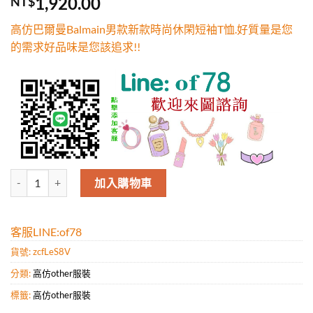
1,920.00
NT$
5，已有
位
顧客進行評
高仿巴爾曼Balmain男款新款時尚休閑短袖T恤.好質量是您
分
的需求好品味是您該追求!!
高仿巴爾曼Balmain男款新款時尚休閑短袖T恤.好質量是您的需求好品味
加入購物車
客服LINE:of78
貨號:
zcfLeS8V
分類:
高仿other服裝
標籤:
高仿other服裝