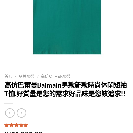
首頁
/
品牌服裝
/
高仿OTHER服裝
高仿巴爾曼Balmain男款新款時尚休閑短袖
T恤.好質量是您的需求好品味是您該追求!!
評分
1
5.00
/