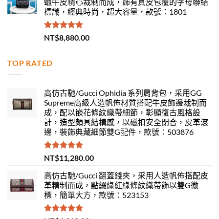
蠟牛皮精心裁制而成，飾有真皮包覆的字母聯結
標識，經典時尚，超大容量，款號：1801
評分
5.00
NT$
8,880.00
滿分 5
TOP RATED
高仿古馳/Gucci Ophidia 系列肩背包，采用GG
Supreme高級人造帆佈材質搭配牛皮飾邊裁制而
成，配以嵌花條紋織帶細節，彰顯復古風格設
計，造型頗具結構感，以磁扣安全閉合，皮革滾
邊，裝飾典藏細節雙G配件，款號：503876
評分
5.00
NT$
11,280.00
滿分 5
高仿古馳/Gucci 翻蓋錢夾，采用人造帆佈搭配皮
革精制而成，點綴綠紅綠條紋織帶飾以雙G徽
標，簡單大方，款號：523153