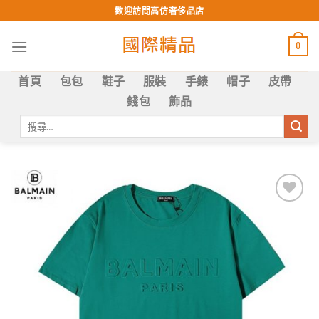
Skip
歡迎訪問高仿奢侈品店
to
content
0
首頁
包包
鞋子
服裝
手錶
帽子
皮帶
錢包
飾品
搜
尋
關
鍵
字:
Add to
wishlist