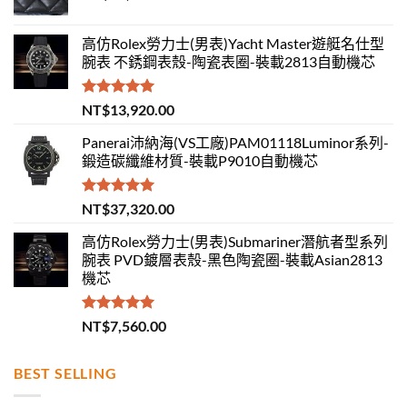
高仿Rolex勞力士(男表)Yacht Master遊艇名仕型
腕表 不銹鋼表殼-陶瓷表圈-裝載2813自動機芯
評分
5.00
NT$
13,920.00
滿分 5
Panerai沛納海(VS工廠)PAM01118Luminor系列-
鍛造碳纖維材質-裝載P9010自動機芯
評分
5.00
NT$
37,320.00
滿分 5
高仿Rolex勞力士(男表)Submariner潛航者型系列
腕表 PVD鍍層表殼-黑色陶瓷圈-裝載Asian2813
機芯
評分
5.00
NT$
7,560.00
滿分 5
BEST SELLING