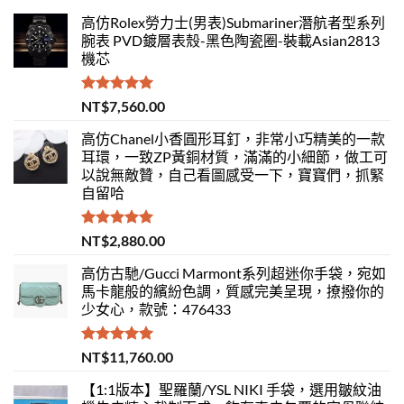
高仿Rolex勞力士(男表)Submariner潛航者型系列
腕表 PVD鍍層表殼-黑色陶瓷圈-裝載Asian2813
機芯
評分
5.00
NT$
7,560.00
滿分 5
高仿Chanel小香圓形耳釘，非常小巧精美的一款
耳環，一致ZP黃銅材質，滿滿的小細節，做工可
以說無敵贊，自己看圖感受一下，寶寶們，抓緊
自留哈
評分
5.00
NT$
2,880.00
滿分 5
高仿古馳/Gucci Marmont系列超迷你手袋，宛如
馬卡龍般的繽紛色調，質感完美呈現，撩撥你的
少女心，款號：476433
評分
5.00
NT$
11,760.00
滿分 5
【1:1版本】聖羅蘭/YSL NIKI 手袋，選用皺紋油