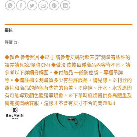
描述
評價 (1)
◆顏色 參考照片◆尺寸 請參考尺碼對照表(若測量有些許的
誤差請見諒/單位CM) ◆做法 依據每種商品內容皆不同，請
參考以下詳細分解圖。◆付贈品 一般防塵袋、專櫃吊牌
等。◆備註欄※測量質多少有些許誤差，請見諒。※刊登的
照片和商品的顏色有些許的色差。※摩擦、汗水、水等原因
有可能導致顏色脫落等現象。※下單時麻煩提供身高體重及
肩寬胸圍給客服，這樣才不會有尺寸不合的問題呦!!