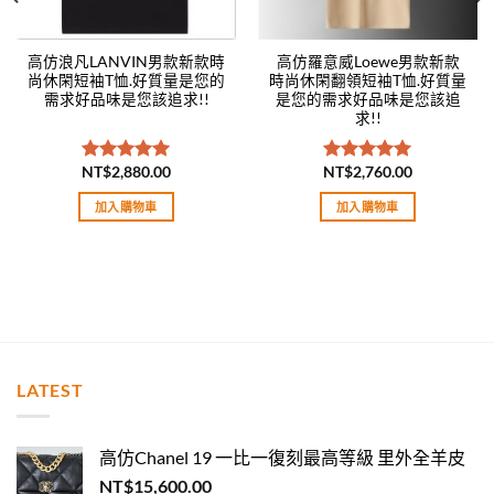
高仿浪凡LANVIN男款新款時
高仿羅意威Loewe男款新款
尚休閑短袖T恤.好質量是您的
時尚休閑翻領短袖T恤.好質量
需求好品味是您該追求!!
是您的需求好品味是您該追
求!!
NT$
2,880.00
NT$
2,760.00
評分
5.00
評分
5.00
滿分 5
滿分 5
加入購物車
加入購物車
LATEST
高仿Chanel 19 一比一復刻最高等級 里外全羊皮
NT$
15,600.00