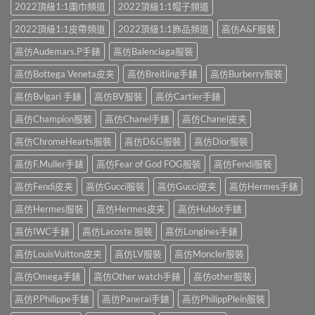
2022頂級1:1圍巾頻道
2022頂級1:1帽子頻道
2022頂級1:1皮帶頻道
2022頂級1:1飾品頻道
高仿A&F服裝
高仿Audemars.P手錶
高仿Balenciaga服裝
高仿Bottega Veneta皮夹
高仿Breitling手錶
高仿Burberry服裝
高仿Bvlgari 手錶
高仿BV服裝
高仿Cartier手錶
高仿Champion服裝
高仿Chanel手錶
高仿Chanel皮夹
高仿ChromeHearts服裝
高仿D&G服裝
高仿Dior服裝
高仿F.Muller手錶
高仿Fear of God FOG服裝
高仿Fendi服裝
高仿Fendi皮夹
高仿Gucci服裝
高仿Gucci皮夹
高仿Hermes手錶
高仿Hermes服裝
高仿Hermes皮夹
高仿Hublot手錶
高仿IWC手錶
高仿Lacoste 服裝
高仿Longines手錶
高仿LouisVuitton皮夹
高仿LV服裝
高仿Moncler服裝
高仿Omega手錶
高仿Other watch手錶
高仿other服裝
高仿P.Philippe手錶
高仿Panerai手錶
高仿PhilippPlein服裝