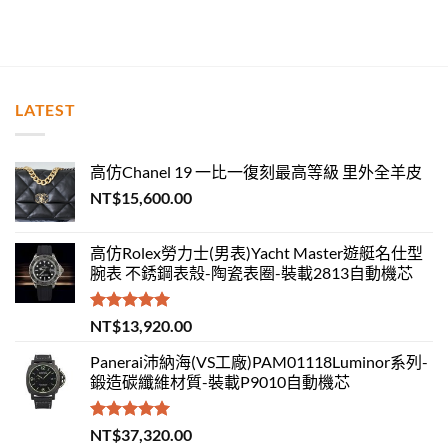
LATEST
高仿Chanel 19 一比一復刻最高等級 里外全羊皮
NT$
15,600.00
高仿Rolex勞力士(男表)Yacht Master遊艇名仕型
腕表 不銹鋼表殼-陶瓷表圈-裝載2813自動機芯
評分
5.00
NT$
13,920.00
滿分 5
Panerai沛納海(VS工廠)PAM01118Luminor系列-
鍛造碳纖維材質-裝載P9010自動機芯
評分
5.00
NT$
37,320.00
滿分 5