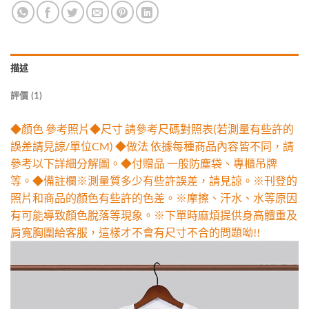
描述
評價 (1)
◆顏色 參考照片◆尺寸 請參考尺碼對照表(若測量有些許的
誤差請見諒/單位CM) ◆做法 依據每種商品內容皆不同，請
參考以下詳細分解圖。◆付贈品 一般防塵袋、專櫃吊牌
等。◆備註欄※測量質多少有些許誤差，請見諒。※刊登的
照片和商品的顏色有些許的色差。※摩擦、汗水、水等原因
有可能導致顏色脫落等現象。※下單時麻煩提供身高體重及
肩寬胸圍給客服，這樣才不會有尺寸不合的問題呦!!