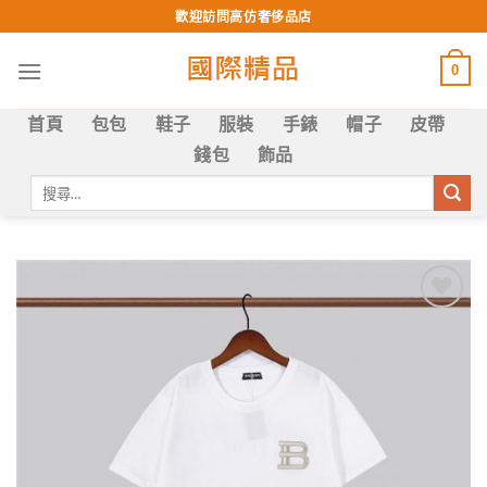
Skip
歡迎訪問高仿奢侈品店
to
content
0
首頁
包包
鞋子
服裝
手錶
帽子
皮帶
錢包
飾品
搜
尋
關
鍵
字:
Add to
wishlist