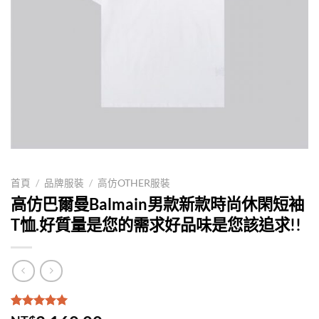
首頁
/
品牌服裝
/
高仿OTHER服裝
高仿巴爾曼Balmain男款新款時尚休閑短袖
T恤.好質量是您的需求好品味是您該追求!!
評分
1
5.00
/