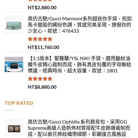
評分
5.00
NT$
2,880.00
滿分 5
高仿古馳/Gucci Marmont系列超迷你手袋，宛如
馬卡龍般的繽紛色調，質感完美呈現，撩撥你的
少女心，款號：476433
評分
5.00
NT$
11,760.00
滿分 5
【1:1版本】聖羅蘭/YSL NIKI 手袋，選用皺紋油
蠟牛皮精心裁制而成，飾有真皮包覆的字母聯結
標識，經典時尚，超大容量，款號：1801
評分
5.00
NT$
8,880.00
滿分 5
TOP RATED
高仿古馳/Gucci Ophidia 系列肩背包，采用GG
Supreme高級人造帆佈材質搭配牛皮飾邊裁制而
成，配以嵌花條紋織帶細節，彰顯復古風格設