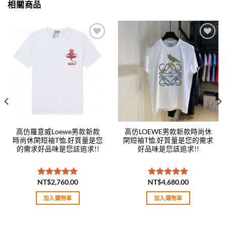
相關商品
Add to
Add to
wishlist
wishlist
高仿羅意威Loewe男款新款
高仿LOEWE男款新款時尚休
時尚休閑短袖T恤.好質量是您
閑短袖T恤.好質量是您的需求
的需求好品味是您該追求!!
好品味是您該追求!!
NT$
2,760.00
NT$
4,680.00
評分
5.00
評分
5.00
滿分 5
滿分 5
加入購物車
加入購物車