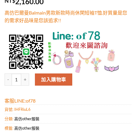
2,160.00
NT$
5，已有
位
顧客進行評
高仿巴爾曼Balmain男款新款時尚休閑短袖T恤.好質量是您
分
的需求好品味是您該追求!!
高仿巴爾曼Balmain男款新款時尚休閑短袖T恤.好質量是您的需求好品味
加入購物車
客服LINE:of78
貨號:
IHFRiuL6
分類:
高仿other服裝
標籤:
高仿other服裝