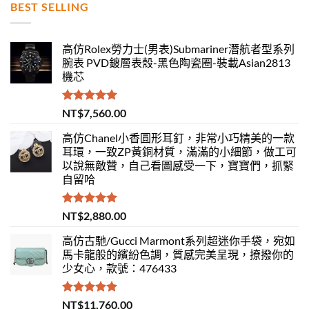
BEST SELLING
高仿Rolex勞力士(男表)Submariner潛航者型系列
腕表 PVD鍍層表殼-黑色陶瓷圈-裝載Asian2813
機芯
評分
5.00
NT$
7,560.00
滿分 5
高仿Chanel小香圓形耳釘，非常小巧精美的一款
耳環，一致ZP黃銅材質，滿滿的小細節，做工可
以說無敵贊，自己看圖感受一下，寶寶們，抓緊
自留哈
評分
5.00
NT$
2,880.00
滿分 5
高仿古馳/Gucci Marmont系列超迷你手袋，宛如
馬卡龍般的繽紛色調，質感完美呈現，撩撥你的
少女心，款號：476433
評分
5.00
NT$
11,760.00