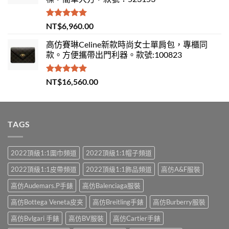
評分
5.00
NT$
6,960.00
滿分 5
高仿賽琳Celine新款時尚女士單肩包，專櫃同
款。方便攜帶出門利器。款號:100823
評分
5.00
NT$
16,560.00
滿分 5
TAGS
2022頂級1:1圍巾頻道
2022頂級1:1帽子頻道
2022頂級1:1皮帶頻道
2022頂級1:1飾品頻道
高仿A&F服裝
高仿Audemars.P手錶
高仿Balenciaga服裝
高仿Bottega Veneta皮夹
高仿Breitling手錶
高仿Burberry服裝
高仿Bvlgari 手錶
高仿BV服裝
高仿Cartier手錶