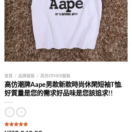
首頁
/
品牌服裝
/
高仿OTHER服裝
高仿潮牌Aape男款新款時尚休閑短袖T恤.
好質量是您的需求好品味是您該追求!!
評分
1
5.00
/