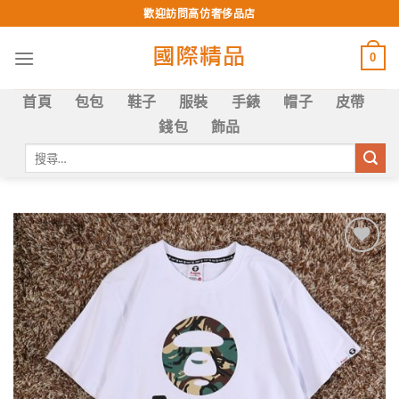
Skip
歡迎訪問高仿奢侈品店
to
content
0
首頁
包包
鞋子
服裝
手錶
帽子
皮帶
錢包
飾品
搜
尋
關
鍵
字:
Add to
wishlist