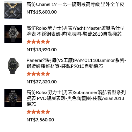
高仿Chanel 19 一比一復刻最高等級 里外全羊皮
NT$
15,600.00
高仿Rolex勞力士(男表)Yacht Master遊艇名仕型
腕表 不銹鋼表殼-陶瓷表圈-裝載2813自動機芯
評分
5.00
NT$
13,920.00
滿分 5
Panerai沛納海(VS工廠)PAM01118Luminor系列-
鍛造碳纖維材質-裝載P9010自動機芯
評分
5.00
NT$
37,320.00
滿分 5
高仿Rolex勞力士(男表)Submariner潛航者型系列
腕表 PVD鍍層表殼-黑色陶瓷圈-裝載Asian2813
機芯
評分
5.00
NT$
7,560.00
滿分 5