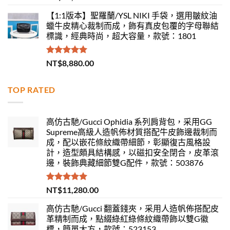
滿分 5
【1:1版本】聖羅蘭/YSL NIKI 手袋，選用皺紋油
蠟牛皮精心裁制而成，飾有真皮包覆的字母聯結
標識，經典時尚，超大容量，款號：1801
評分
5.00
NT$
8,880.00
滿分 5
TOP RATED
高仿古馳/Gucci Ophidia 系列肩背包，采用GG
Supreme高級人造帆佈材質搭配牛皮飾邊裁制而
成，配以嵌花條紋織帶細節，彰顯復古風格設
計，造型頗具結構感，以磁扣安全閉合，皮革滾
邊，裝飾典藏細節雙G配件，款號：503876
評分
5.00
NT$
11,280.00
滿分 5
高仿古馳/Gucci 翻蓋錢夾，采用人造帆佈搭配皮
革精制而成，點綴綠紅綠條紋織帶飾以雙G徽
標，簡單大方，款號：523153