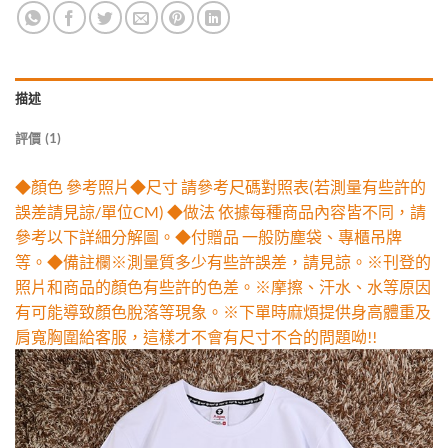
描述
評價 (1)
◆顏色 參考照片◆尺寸 請參考尺碼對照表(若測量有些許的
誤差請見諒/單位CM) ◆做法 依據每種商品內容皆不同，請
參考以下詳細分解圖。◆付贈品 一般防塵袋、專櫃吊牌
等。◆備註欄※測量質多少有些許誤差，請見諒。※刊登的
照片和商品的顏色有些許的色差。※摩擦、汗水、水等原因
有可能導致顏色脫落等現象。※下單時麻煩提供身高體重及
肩寬胸圍給客服，這樣才不會有尺寸不合的問題呦!!