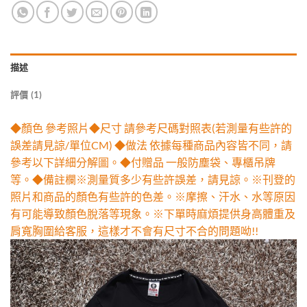
描述
評價 (1)
◆顏色 參考照片◆尺寸 請參考尺碼對照表(若測量有些許的
誤差請見諒/單位CM) ◆做法 依據每種商品內容皆不同，請
參考以下詳細分解圖。◆付贈品 一般防塵袋、專櫃吊牌
等。◆備註欄※測量質多少有些許誤差，請見諒。※刊登的
照片和商品的顏色有些許的色差。※摩擦、汗水、水等原因
有可能導致顏色脫落等現象。※下單時麻煩提供身高體重及
肩寬胸圍給客服，這樣才不會有尺寸不合的問題呦!!