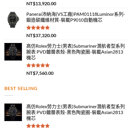
評分
5.00
NT$
13,920.00
滿分 5
Panerai沛納海(VS工廠)PAM01118Luminor系列-
鍛造碳纖維材質-裝載P9010自動機芯
評分
5.00
NT$
37,320.00
滿分 5
高仿Rolex勞力士(男表)Submariner潛航者型系列
腕表 PVD鍍層表殼-黑色陶瓷圈-裝載Asian2813
機芯
評分
5.00
NT$
7,560.00
滿分 5
BEST SELLING
高仿Rolex勞力士(男表)Submariner潛航者型系列
腕表 PVD鍍層表殼-黑色陶瓷圈-裝載Asian2813
機芯