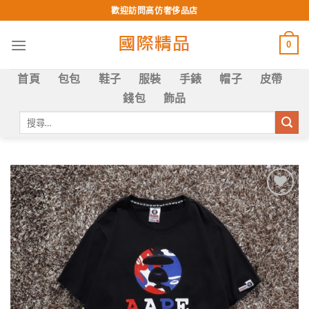
Skip
歡迎訪問高仿奢侈品店
to
content
0
首頁
包包
鞋子
服裝
手錶
帽子
皮帶
錢包
飾品
搜
尋
關
鍵
字:
Add to
wishlist