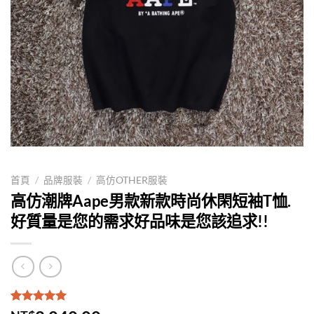
首頁
/
品牌服裝
/
高仿OTHER服裝
高仿潮牌Aape男款新款時尚休閑短袖T恤.
好質量是您的需求好品味是您該追求!!
評分
1
5.00
/