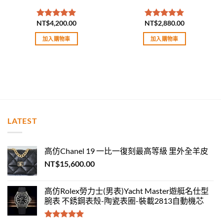
NT$
4,200.00
NT$
2,880.00
評分
5.00
評分
5.00
滿分 5
滿分 5
加入購物車
加入購物車
LATEST
高仿Chanel 19 一比一復刻最高等級 里外全羊皮
NT$
15,600.00
高仿Rolex勞力士(男表)Yacht Master遊艇名仕型
腕表 不銹鋼表殼-陶瓷表圈-裝載2813自動機芯