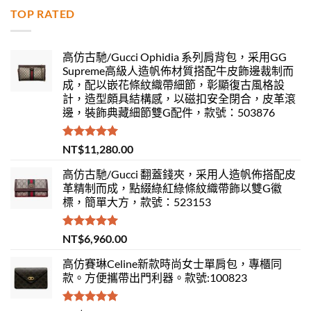
TOP RATED
高仿古馳/Gucci Ophidia 系列肩背包，采用GG
Supreme高級人造帆佈材質搭配牛皮飾邊裁制而
成，配以嵌花條紋織帶細節，彰顯復古風格設
計，造型頗具結構感，以磁扣安全閉合，皮革滾
邊，裝飾典藏細節雙G配件，款號：503876
評分
5.00
NT$
11,280.00
滿分 5
高仿古馳/Gucci 翻蓋錢夾，采用人造帆佈搭配皮
革精制而成，點綴綠紅綠條紋織帶飾以雙G徽
標，簡單大方，款號：523153
評分
5.00
NT$
6,960.00
滿分 5
高仿賽琳Celine新款時尚女士單肩包，專櫃同
款。方便攜帶出門利器。款號:100823