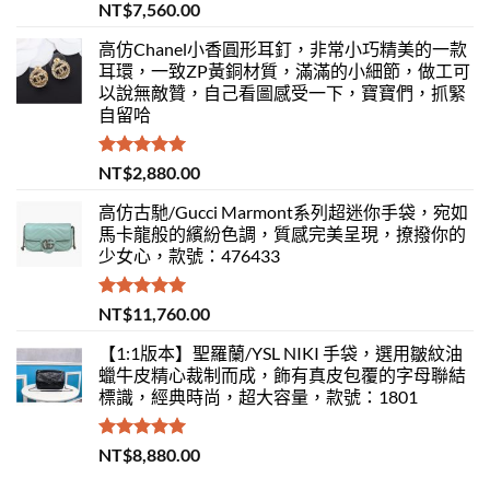
評分
5.00
NT$
7,560.00
滿分 5
高仿Chanel小香圓形耳釘，非常小巧精美的一款
耳環，一致ZP黃銅材質，滿滿的小細節，做工可
以說無敵贊，自己看圖感受一下，寶寶們，抓緊
自留哈
評分
5.00
NT$
2,880.00
滿分 5
高仿古馳/Gucci Marmont系列超迷你手袋，宛如
馬卡龍般的繽紛色調，質感完美呈現，撩撥你的
少女心，款號：476433
評分
5.00
NT$
11,760.00
滿分 5
【1:1版本】聖羅蘭/YSL NIKI 手袋，選用皺紋油
蠟牛皮精心裁制而成，飾有真皮包覆的字母聯結
標識，經典時尚，超大容量，款號：1801
評分
5.00
NT$
8,880.00
滿分 5