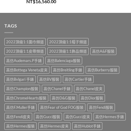
評分
5.00
NT$
16,560.00
滿分 5
TAGS
2022頂級1:1圍巾頻道
2022頂級1:1帽子頻道
2022頂級1:1皮帶頻道
2022頂級1:1飾品頻道
高仿A&F服裝
高仿Audemars.P手錶
高仿Balenciaga服裝
高仿Bottega Veneta皮夹
高仿Breitling手錶
高仿Burberry服裝
高仿Bvlgari 手錶
高仿BV服裝
高仿Cartier手錶
高仿Champion服裝
高仿Chanel手錶
高仿Chanel皮夹
高仿ChromeHearts服裝
高仿D&G服裝
高仿Dior服裝
高仿F.Muller手錶
高仿Fear of God FOG服裝
高仿Fendi服裝
高仿Fendi皮夹
高仿Gucci服裝
高仿Gucci皮夹
高仿Hermes手錶
高仿Hermes服裝
高仿Hermes皮夹
高仿Hublot手錶