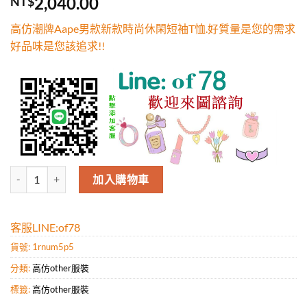
2,040.00
NT$
5，已有
位
顧客進行評
高仿潮牌Aape男款新款時尚休閑短袖T恤.好質量是您的需求
分
好品味是您該追求!!
高仿潮牌Aape男款新款時尚休閑短袖T恤.好質量是您的需求好品味是您該
加入購物車
客服LINE:of78
貨號:
1rnum5p5
分類:
高仿other服裝
標籤:
高仿other服裝