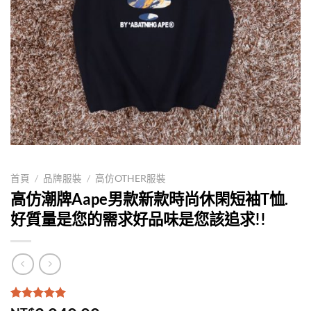
首頁
/
品牌服裝
/
高仿OTHER服裝
高仿潮牌Aape男款新款時尚休閑短袖T恤.
好質量是您的需求好品味是您該追求!!
評分
1
5.00
/