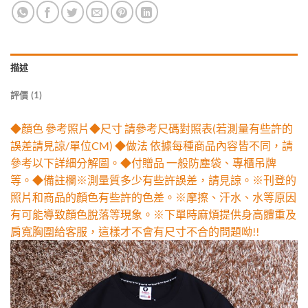
描述
評價 (1)
◆顏色 參考照片◆尺寸 請參考尺碼對照表(若測量有些許的
誤差請見諒/單位CM) ◆做法 依據每種商品內容皆不同，請
參考以下詳細分解圖。◆付贈品 一般防塵袋、專櫃吊牌
等。◆備註欄※測量質多少有些許誤差，請見諒。※刊登的
照片和商品的顏色有些許的色差。※摩擦、汗水、水等原因
有可能導致顏色脫落等現象。※下單時麻煩提供身高體重及
肩寬胸圍給客服，這樣才不會有尺寸不合的問題呦!!