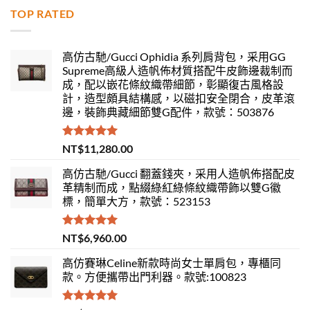
TOP RATED
高仿古馳/Gucci Ophidia 系列肩背包，采用GG
Supreme高級人造帆佈材質搭配牛皮飾邊裁制而
成，配以嵌花條紋織帶細節，彰顯復古風格設
計，造型頗具結構感，以磁扣安全閉合，皮革滾
邊，裝飾典藏細節雙G配件，款號：503876
評分
5.00
NT$
11,280.00
滿分 5
高仿古馳/Gucci 翻蓋錢夾，采用人造帆佈搭配皮
革精制而成，點綴綠紅綠條紋織帶飾以雙G徽
標，簡單大方，款號：523153
評分
5.00
NT$
6,960.00
滿分 5
高仿賽琳Celine新款時尚女士單肩包，專櫃同
款。方便攜帶出門利器。款號:100823