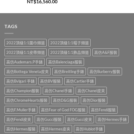
評分
5.00
NT$
16,560.00
滿分 5
TAGS
2022頂級1:1圍巾頻道
2022頂級1:1帽子頻道
2022頂級1:1皮帶頻道
2022頂級1:1飾品頻道
高仿A&F服裝
高仿Audemars.P手錶
高仿Balenciaga服裝
高仿Bottega Veneta皮夹
高仿Breitling手錶
高仿Burberry服裝
高仿Bvlgari 手錶
高仿BV服裝
高仿Cartier手錶
高仿Champion服裝
高仿Chanel手錶
高仿Chanel皮夹
高仿ChromeHearts服裝
高仿D&G服裝
高仿Dior服裝
高仿F.Muller手錶
高仿Fear of God FOG服裝
高仿Fendi服裝
高仿Fendi皮夹
高仿Gucci服裝
高仿Gucci皮夹
高仿Hermes手錶
高仿Hermes服裝
高仿Hermes皮夹
高仿Hublot手錶