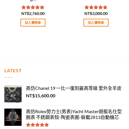
NT$
2,760.00
NT$
3,000.00
評分
5.00
評分
5.00
滿分 5
滿分 5
加入購物車
加入購物車
LATEST
高仿Chanel 19 一比一復刻最高等級 里外全羊皮
NT$
15,600.00
高仿Rolex勞力士(男表)Yacht Master遊艇名仕型
腕表 不銹鋼表殼-陶瓷表圈-裝載2813自動機芯