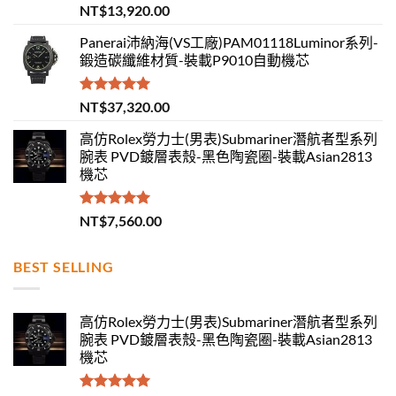
評分
5.00
NT$
13,920.00
滿分 5
Panerai沛納海(VS工廠)PAM01118Luminor系列-
鍛造碳纖維材質-裝載P9010自動機芯
評分
5.00
NT$
37,320.00
滿分 5
高仿Rolex勞力士(男表)Submariner潛航者型系列
腕表 PVD鍍層表殼-黑色陶瓷圈-裝載Asian2813
機芯
評分
5.00
NT$
7,560.00
滿分 5
BEST SELLING
高仿Rolex勞力士(男表)Submariner潛航者型系列
腕表 PVD鍍層表殼-黑色陶瓷圈-裝載Asian2813
機芯