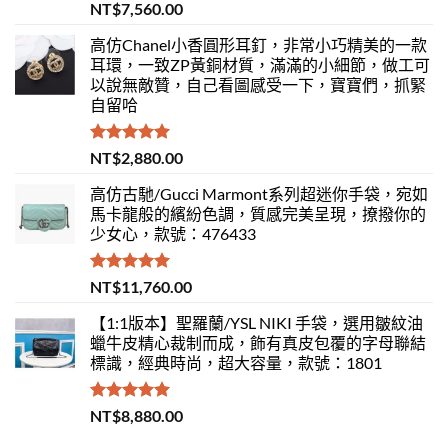
評分
5.00
NT$
7,560.00
滿分 5
高仿Chanel小香圓形耳釘，非常小巧精美的一款
耳環，一致ZP黃銅材質，滿滿的小細節，做工可
以說無敵贊，自己看圖感受一下，寶寶們，抓緊
自留哈
評分
5.00
NT$
2,880.00
滿分 5
高仿古馳/Gucci Marmont系列超迷你手袋，宛如
馬卡龍般的繽紛色調，質感完美呈現，撩撥你的
少女心，款號：476433
評分
5.00
NT$
11,760.00
滿分 5
【1:1版本】聖羅蘭/YSL NIKI 手袋，選用皺紋油
蠟牛皮精心裁制而成，飾有真皮包覆的字母聯結
標識，經典時尚，超大容量，款號：1801
評分
5.00
NT$
8,880.00
滿分 5