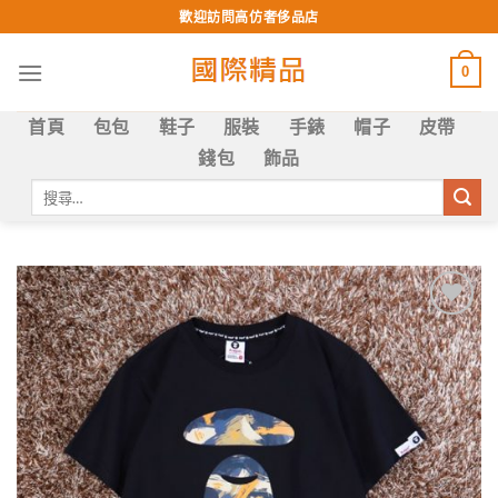
Skip
歡迎訪問高仿奢侈品店
to
content
0
首頁
包包
鞋子
服裝
手錶
帽子
皮帶
錢包
飾品
搜
尋
關
鍵
字:
Add to
wishlist