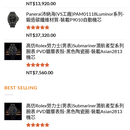
評分
5.00
NT$
13,920.00
滿分 5
Panerai沛納海(VS工廠)PAM01118Luminor系列-
鍛造碳纖維材質-裝載P9010自動機芯
評分
5.00
NT$
37,320.00
滿分 5
高仿Rolex勞力士(男表)Submariner潛航者型系列
腕表 PVD鍍層表殼-黑色陶瓷圈-裝載Asian2813
機芯
評分
5.00
NT$
7,560.00
滿分 5
BEST SELLING
高仿Rolex勞力士(男表)Submariner潛航者型系列
腕表 PVD鍍層表殼-黑色陶瓷圈-裝載Asian2813
機芯