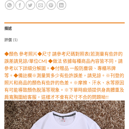
描述
評價 (1)
◆顏色 參考照片◆尺寸 請參考尺碼對照表(若測量有些許的
誤差請見諒/單位CM) ◆做法 依據每種商品內容皆不同，請
參考以下詳細分解圖。◆付贈品 一般防塵袋、專櫃吊牌
等。◆備註欄※測量質多少有些許誤差，請見諒。※刊登的
照片和商品的顏色有些許的色差。※摩擦、汗水、水等原因
有可能導致顏色脫落等現象。※下單時麻煩提供身高體重及
肩寬胸圍給客服，這樣才不會有尺寸不合的問題呦!!