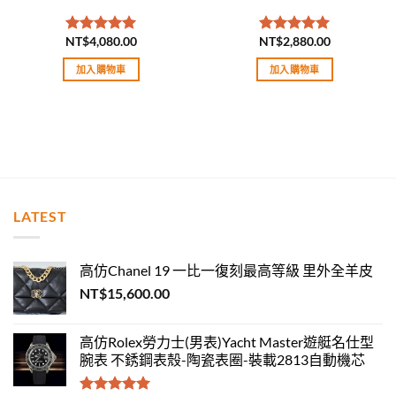
NT$
4,080.00
NT$
2,880.00
評分
5.00
評分
5.00
滿分 5
滿分 5
加入購物車
加入購物車
LATEST
高仿Chanel 19 一比一復刻最高等級 里外全羊皮
NT$
15,600.00
高仿Rolex勞力士(男表)Yacht Master遊艇名仕型
腕表 不銹鋼表殼-陶瓷表圈-裝載2813自動機芯