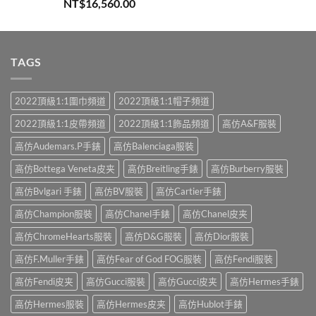
評分
5.00
NT$
16,560.00
滿分 5
TAGS
2022頂級1:1圍巾頻道
2022頂級1:1帽子頻道
2022頂級1:1皮帶頻道
2022頂級1:1飾品頻道
高仿A&F服裝
高仿Audemars.P手錶
高仿Balenciaga服裝
高仿Bottega Veneta皮夹
高仿Breitling手錶
高仿Burberry服裝
高仿Bvlgari 手錶
高仿BV服裝
高仿Cartier手錶
高仿Champion服裝
高仿Chanel手錶
高仿Chanel皮夹
高仿ChromeHearts服裝
高仿D&G服裝
高仿Dior服裝
高仿F.Muller手錶
高仿Fear of God FOG服裝
高仿Fendi服裝
高仿Fendi皮夹
高仿Gucci服裝
高仿Gucci皮夹
高仿Hermes手錶
高仿Hermes服裝
高仿Hermes皮夹
高仿Hublot手錶