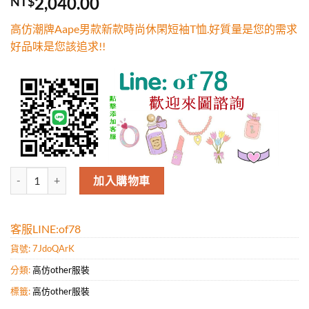
2,040.00
NT$
5，已有
位
顧客進行評
高仿潮牌Aape男款新款時尚休閑短袖T恤.好質量是您的需求
分
好品味是您該追求!!
高仿潮牌Aape男款新款時尚休閑短袖T恤.好質量是您的需求好品味是您該
加入購物車
客服LINE:of78
貨號:
7JdoQArK
分類:
高仿other服裝
標籤:
高仿other服裝