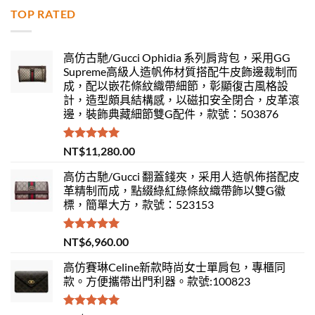
TOP RATED
高仿古馳/Gucci Ophidia 系列肩背包，采用GG
Supreme高級人造帆佈材質搭配牛皮飾邊裁制而
成，配以嵌花條紋織帶細節，彰顯復古風格設
計，造型頗具結構感，以磁扣安全閉合，皮革滾
邊，裝飾典藏細節雙G配件，款號：503876
評分
5.00
NT$
11,280.00
滿分 5
高仿古馳/Gucci 翻蓋錢夾，采用人造帆佈搭配皮
革精制而成，點綴綠紅綠條紋織帶飾以雙G徽
標，簡單大方，款號：523153
評分
5.00
NT$
6,960.00
滿分 5
高仿賽琳Celine新款時尚女士單肩包，專櫃同
款。方便攜帶出門利器。款號:100823