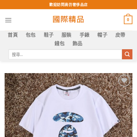
Skip
歡迎訪問高仿奢侈品店
to
content
0
首頁
包包
鞋子
服裝
手錶
帽子
皮帶
錢包
飾品
搜
尋
關
鍵
字:
Add to
wishlist