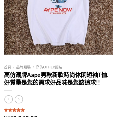
首頁
/
品牌服裝
/
高仿OTHER服裝
高仿潮牌Aape男款新款時尚休閑短袖T恤.
好質量是您的需求好品味是您該追求!!
評分
1
5.00
/