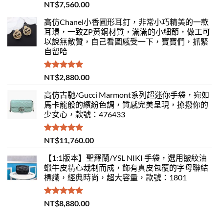
評分
5.00
NT$
7,560.00
滿分 5
高仿Chanel小香圓形耳釘，非常小巧精美的一款
耳環，一致ZP黃銅材質，滿滿的小細節，做工可
以說無敵贊，自己看圖感受一下，寶寶們，抓緊
自留哈
評分
5.00
NT$
2,880.00
滿分 5
高仿古馳/Gucci Marmont系列超迷你手袋，宛如
馬卡龍般的繽紛色調，質感完美呈現，撩撥你的
少女心，款號：476433
評分
5.00
NT$
11,760.00
滿分 5
【1:1版本】聖羅蘭/YSL NIKI 手袋，選用皺紋油
蠟牛皮精心裁制而成，飾有真皮包覆的字母聯結
標識，經典時尚，超大容量，款號：1801
評分
5.00
NT$
8,880.00
滿分 5