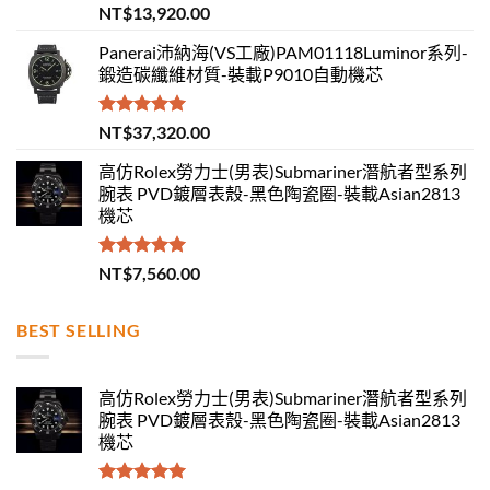
評分
5.00
NT$
13,920.00
滿分 5
Panerai沛納海(VS工廠)PAM01118Luminor系列-
鍛造碳纖維材質-裝載P9010自動機芯
評分
5.00
NT$
37,320.00
滿分 5
高仿Rolex勞力士(男表)Submariner潛航者型系列
腕表 PVD鍍層表殼-黑色陶瓷圈-裝載Asian2813
機芯
評分
5.00
NT$
7,560.00
滿分 5
BEST SELLING
高仿Rolex勞力士(男表)Submariner潛航者型系列
腕表 PVD鍍層表殼-黑色陶瓷圈-裝載Asian2813
機芯