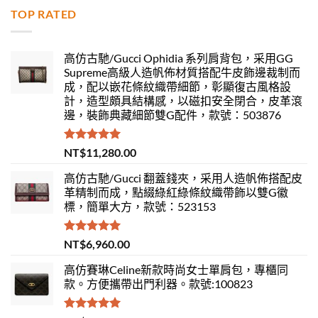
TOP RATED
高仿古馳/Gucci Ophidia 系列肩背包，采用GG
Supreme高級人造帆佈材質搭配牛皮飾邊裁制而
成，配以嵌花條紋織帶細節，彰顯復古風格設
計，造型頗具結構感，以磁扣安全閉合，皮革滾
邊，裝飾典藏細節雙G配件，款號：503876
評分
5.00
NT$
11,280.00
滿分 5
高仿古馳/Gucci 翻蓋錢夾，采用人造帆佈搭配皮
革精制而成，點綴綠紅綠條紋織帶飾以雙G徽
標，簡單大方，款號：523153
評分
5.00
NT$
6,960.00
滿分 5
高仿賽琳Celine新款時尚女士單肩包，專櫃同
款。方便攜帶出門利器。款號:100823