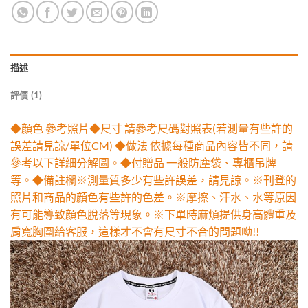
描述
評價 (1)
◆顏色 參考照片◆尺寸 請參考尺碼對照表(若測量有些許的
誤差請見諒/單位CM) ◆做法 依據每種商品內容皆不同，請
參考以下詳細分解圖。◆付贈品 一般防塵袋、專櫃吊牌
等。◆備註欄※測量質多少有些許誤差，請見諒。※刊登的
照片和商品的顏色有些許的色差。※摩擦、汗水、水等原因
有可能導致顏色脫落等現象。※下單時麻煩提供身高體重及
肩寬胸圍給客服，這樣才不會有尺寸不合的問題呦!!