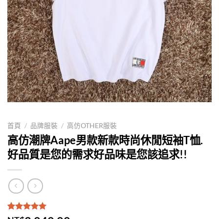
首頁
/
品牌服裝
/
高仿OTHER服裝
高仿潮牌Aape男款新款時尚休閒短袖T恤.
好品質是您的需求好品味是您該追求!!
評分
1
5.00
/