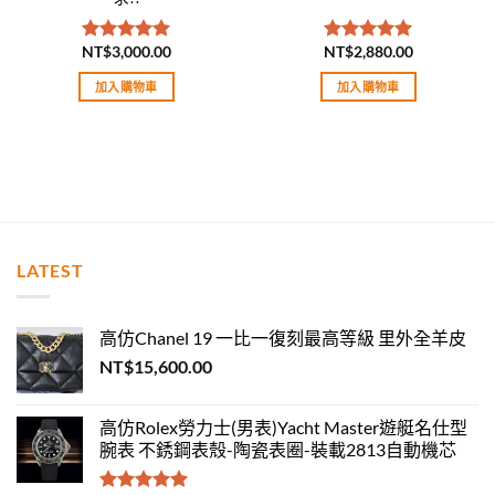
NT$
3,000.00
NT$
2,880.00
評分
5.00
評分
5.00
滿分 5
滿分 5
加入購物車
加入購物車
LATEST
高仿Chanel 19 一比一復刻最高等級 里外全羊皮
NT$
15,600.00
高仿Rolex勞力士(男表)Yacht Master遊艇名仕型
腕表 不銹鋼表殼-陶瓷表圈-裝載2813自動機芯