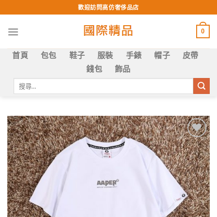
Skip
歡迎訪問高仿奢侈品店
to
content
0
首頁
包包
鞋子
服裝
手錶
帽子
皮帶
錢包
飾品
搜
尋
關
鍵
字:
Add to
wishlist