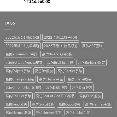
評分
5.00
NT$
16,560.00
滿分 5
TAGS
2022頂級1:1圍巾頻道
2022頂級1:1帽子頻道
2022頂級1:1皮帶頻道
2022頂級1:1飾品頻道
高仿A&F服裝
高仿Audemars.P手錶
高仿Balenciaga服裝
高仿Bottega Veneta皮夹
高仿Breitling手錶
高仿Burberry服裝
高仿Bvlgari 手錶
高仿BV服裝
高仿Cartier手錶
高仿Champion服裝
高仿Chanel手錶
高仿Chanel皮夹
高仿ChromeHearts服裝
高仿D&G服裝
高仿Dior服裝
高仿F.Muller手錶
高仿Fear of God FOG服裝
高仿Fendi服裝
高仿Fendi皮夹
高仿Gucci服裝
高仿Gucci皮夹
高仿Hermes手錶
高仿Hermes服裝
高仿Hermes皮夹
高仿Hublot手錶