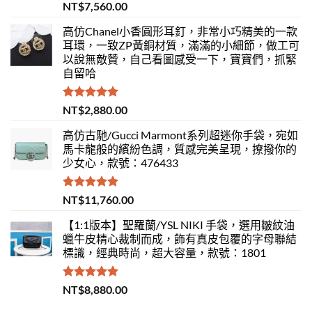
評分
5.00
NT$
7,560.00
滿分 5
高仿Chanel小香圓形耳釘，非常小巧精美的一款
耳環，一致ZP黃銅材質，滿滿的小細節，做工可
以說無敵贊，自己看圖感受一下，寶寶們，抓緊
自留哈
評分
5.00
NT$
2,880.00
滿分 5
高仿古馳/Gucci Marmont系列超迷你手袋，宛如
馬卡龍般的繽紛色調，質感完美呈現，撩撥你的
少女心，款號：476433
評分
5.00
NT$
11,760.00
滿分 5
【1:1版本】聖羅蘭/YSL NIKI 手袋，選用皺紋油
蠟牛皮精心裁制而成，飾有真皮包覆的字母聯結
標識，經典時尚，超大容量，款號：1801
評分
5.00
NT$
8,880.00
滿分 5