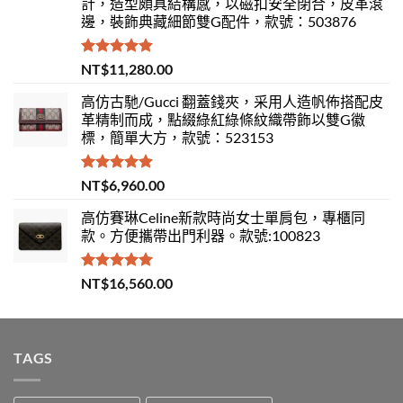
計，造型頗具結構感，以磁扣安全閉合，皮革滾
邊，裝飾典藏細節雙G配件，款號：503876
評分
5.00
NT$
11,280.00
滿分 5
高仿古馳/Gucci 翻蓋錢夾，采用人造帆佈搭配皮
革精制而成，點綴綠紅綠條紋織帶飾以雙G徽
標，簡單大方，款號：523153
評分
5.00
NT$
6,960.00
滿分 5
高仿賽琳Celine新款時尚女士單肩包，專櫃同
款。方便攜帶出門利器。款號:100823
評分
5.00
NT$
16,560.00
滿分 5
TAGS