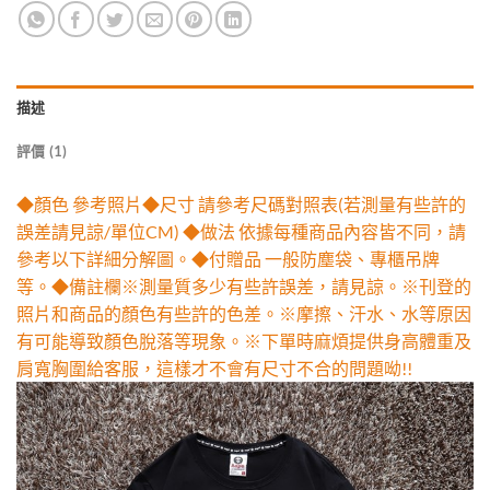
描述
評價 (1)
◆顏色 參考照片◆尺寸 請參考尺碼對照表(若測量有些許的
誤差請見諒/單位CM) ◆做法 依據每種商品內容皆不同，請
參考以下詳細分解圖。◆付贈品 一般防塵袋、專櫃吊牌
等。◆備註欄※測量質多少有些許誤差，請見諒。※刊登的
照片和商品的顏色有些許的色差。※摩擦、汗水、水等原因
有可能導致顏色脫落等現象。※下單時麻煩提供身高體重及
肩寬胸圍給客服，這樣才不會有尺寸不合的問題呦!!