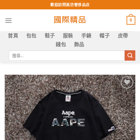
Skip
歡迎訪問高仿奢侈品店
to
content
0
首頁
包包
鞋子
服裝
手錶
帽子
皮帶
錢包
飾品
搜
尋
關
鍵
字:
Add to
wishlist