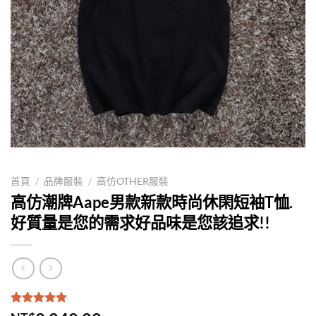
首頁
/
品牌服裝
/
高仿OTHER服裝
高仿潮牌Aape男款新款時尚休閑短袖T恤.
好質量是您的需求好品味是您該追求!!
評分
1
5.00
/