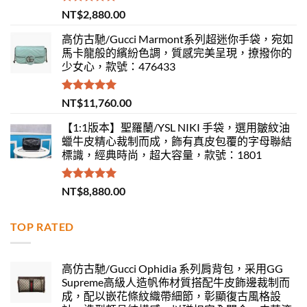
評分
5.00
NT$
2,880.00
滿分 5
高仿古馳/Gucci Marmont系列超迷你手袋，宛如
馬卡龍般的繽紛色調，質感完美呈現，撩撥你的
少女心，款號：476433
評分
5.00
NT$
11,760.00
滿分 5
【1:1版本】聖羅蘭/YSL NIKI 手袋，選用皺紋油
蠟牛皮精心裁制而成，飾有真皮包覆的字母聯結
標識，經典時尚，超大容量，款號：1801
評分
5.00
NT$
8,880.00
滿分 5
TOP RATED
高仿古馳/Gucci Ophidia 系列肩背包，采用GG
Supreme高級人造帆佈材質搭配牛皮飾邊裁制而
成，配以嵌花條紋織帶細節，彰顯復古風格設