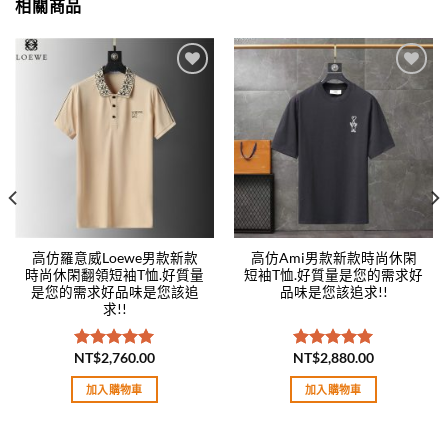
相關商品
Add to
Add to
wishlist
wishlist
高仿羅意威Loewe男款新款
高仿Ami男款新款時尚休閑
時尚休閑翻領短袖T恤.好質量
短袖T恤.好質量是您的需求好
是您的需求好品味是您該追
品味是您該追求!!
求!!
NT$
2,760.00
NT$
2,880.00
評分
5.00
評分
5.00
滿分 5
滿分 5
加入購物車
加入購物車