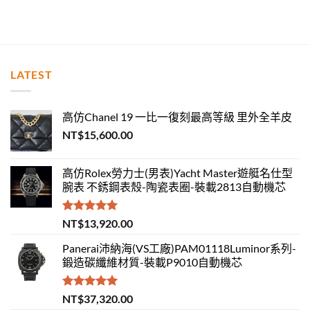
LATEST
高仿Chanel 19 一比一復刻最高等級 里外全羊皮
NT$
15,600.00
高仿Rolex勞力士(男表)Yacht Master遊艇名仕型
腕表 不銹鋼表殼-陶瓷表圈-裝載2813自動機芯
評分
5.00
NT$
13,920.00
滿分 5
Panerai沛納海(VS工廠)PAM01118Luminor系列-
鍛造碳纖維材質-裝載P9010自動機芯
評分
5.00
NT$
37,320.00
滿分 5