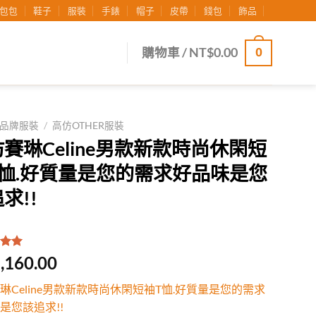
包包
鞋子
服裝
手錶
帽子
皮帶
錢包
飾品
0
購物車 /
NT$
0.00
品牌服裝
/
高仿OTHER服裝
賽琳Celine男款新款時尚休閑短
T恤.好質量是您的需求好品味是您
求!!
.00
/
,160.00
有
位
行評
琳Celine男款新款時尚休閑短袖T恤.好質量是您的需求
是您該追求!!