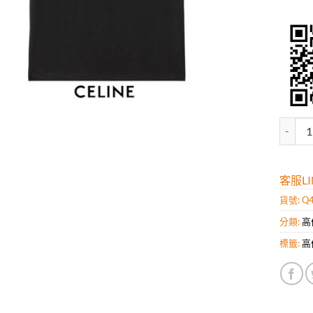
高仿賽琳
客服LIN
貨號:
Q
分類:
高
標籤:
高