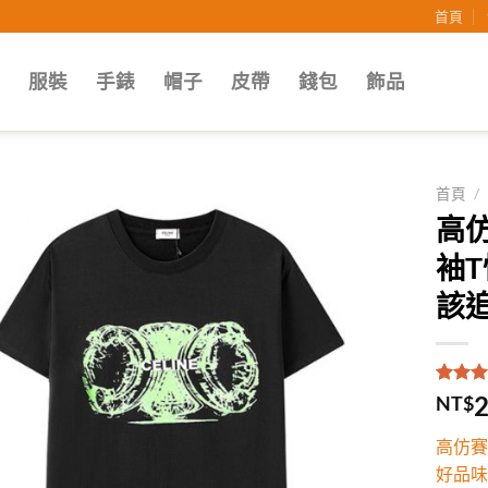
首頁
子
服裝
手錶
帽子
皮帶
錢包
飾品
首頁
/
高仿
Add to
袖
wishlist
該追
評分
1
5
2
NT$
5，已
顧客進
高仿賽
分
好品味