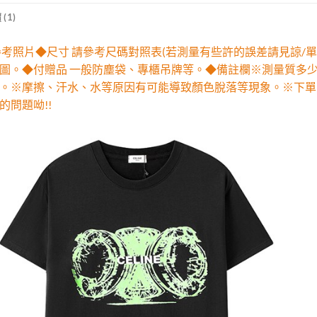
(1)
參考照片◆尺寸 請參考尺碼對照表(若測量有些許的誤差請見諒/單
圖。◆付贈品 一般防塵袋、專櫃吊牌等。◆備註欄※測量質多
。※摩擦、汗水、水等原因有可能導致顏色脫落等現象。※下單
的問題呦!!